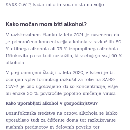
SARS-CoV-2, kadar milo in voda nista na voljo.
Kako močan mora biti alkohol?
V raziskovalnem članku iz leta 2021 je navedeno, da
je priporočena koncentracija alkohola v razkužilih 80
% etilnega alkohola ali 75 % izopropilnega alkohola.
Učinkovita pa so tudi razkužila, ki vsebujejo vsaj 60 %
alkohola.
V prej omenjeni študiji iz leta 2020, v kateri je bil
ocenjen vpliv formulacij razkužil za roke na SARS-
CoV-2, je bilo ugotovljeno, da so koncentracije, višje
ali enake 30 %, povzročile popolno uničenje virusa.
Kako uporabljati alkohol v gospodinjstvu?
Dezinfekcijska sredstva na osnovi alkohola se lahko
uporabljajo tudi za čiščenje doma ter razkuževanje
majhnih predmetov in delovnih površin ter