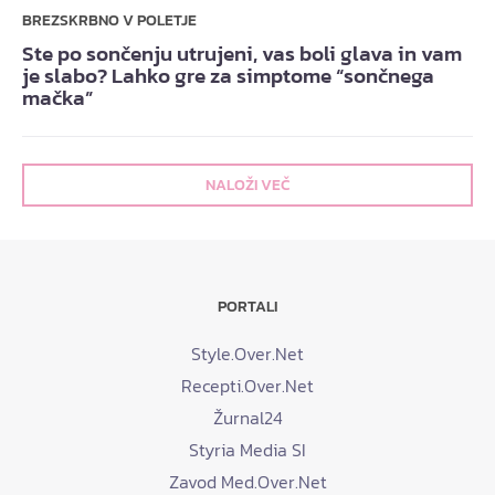
BREZSKRBNO V POLETJE
Ste po sončenju utrujeni, vas boli glava in vam
je slabo? Lahko gre za simptome “sončnega
mačka”
NALOŽI VEČ
PORTALI
Style.Over.Net
Recepti.Over.Net
Žurnal24
Styria Media SI
Zavod Med.Over.Net