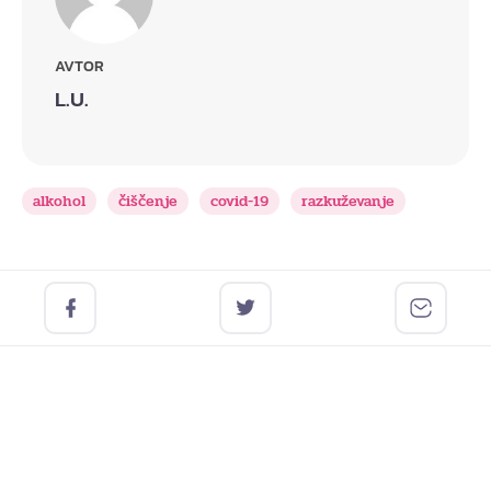
AVTOR
L.U.
alkohol
čiščenje
covid-19
razkuževanje