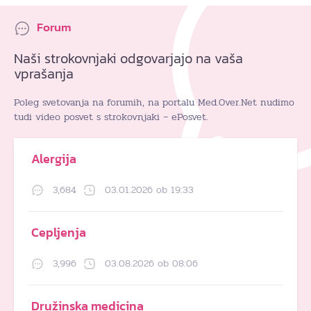
Forum
Naši strokovnjaki odgovarjajo na vaša
vprašanja
Poleg svetovanja na forumih, na portalu Med.Over.Net nudimo
tudi video posvet s strokovnjaki – ePosvet.
Alergija
3,684
03.01.2026 ob 19:33
Cepljenja
3,996
03.08.2026 ob 08:06
Družinska medicina