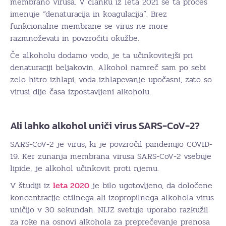
membrano virusa. V članku iz leta 2021 se ta proces
imenuje “denaturacija in koagulacija”. Brez
funkcionalne membrane se virus ne more
razmnoževati in povzročiti okužbe.
Če alkoholu dodamo vodo, je ta učinkovitejši pri
denaturaciji beljakovin. Alkohol namreč sam po sebi
zelo hitro izhlapi, voda izhlapevanje upočasni, zato so
virusi dlje časa izpostavljeni alkoholu.
Ali lahko alkohol uniči virus SARS-CoV-2?
SARS-CoV-2 je virus, ki je povzročil pandemijo COVID-
19. Ker zunanja membrana virusa SARS-CoV-2 vsebuje
lipide, je alkohol učinkovit proti njemu.
V študiji iz
leta 2020
je bilo ugotovljeno, da določene
koncentracije etilnega ali izopropilnega alkohola virus
uničijo v 30 sekundah. NIJZ svetuje uporabo razkužil
za roke na osnovi alkohola za preprečevanje prenosa