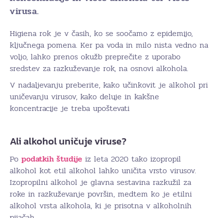
virusa.
Higiena rok je v časih, ko se soočamo z epidemijo,
ključnega pomena. Ker pa voda in milo nista vedno na
voljo, lahko prenos okužb preprečite z uporabo
sredstev za razkuževanje rok, na osnovi alkohola.
V nadaljevanju preberite, kako učinkovit je alkohol pri
uničevanju virusov, kako deluje in kakšne
koncentracije je treba upoštevati
Ali alkohol uničuje viruse?
Po
podatkih študije
iz leta 2020 tako izopropil
alkohol kot etil alkohol lahko uničita vrsto virusov.
Izopropilni alkohol je glavna sestavina razkužil za
roke in razkuževanje površin, medtem ko je etilni
alkohol vrsta alkohola, ki je prisotna v alkoholnih
pijačah.