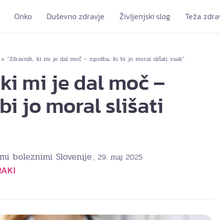
Onko
Duševno zdravje
Življenjski slog
Teža zdra
“Zdravnik, ki mi je dal moč – zgodba, ki bi jo moral slišati vsak”
»
ki mi je dal moč –
bi jo moral slišati
mi boleznimi Slovenije
, 29. maj 2025
RAKI