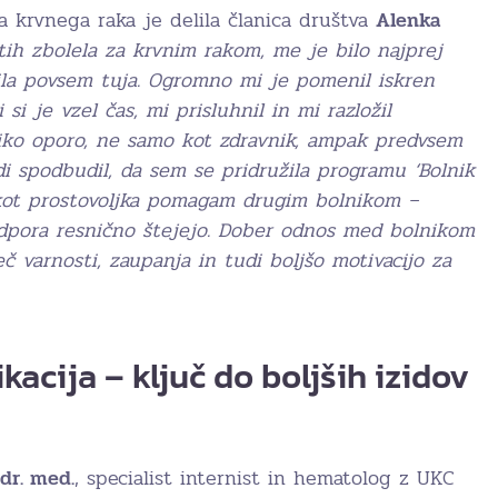
ja krvnega raka je delila članica društva
Alenka
tih zbolela za krvnim rakom, me je bilo najprej
ila povsem tuja. Ogromno mi je pomenil iskren
si je vzel čas, mi prisluhnil in mi razložil
eliko oporo, ne samo kot zdravnik, ampak predvsem
i spodbudil, da sem se pridružila programu ‘Bolnik
t kot prostovoljka pomagam drugim bolnikom –
dpora resnično štejejo. Dober odnos med bolnikom
č varnosti, zaupanja in tudi boljšo motivacijo za
acija – ključ do boljših izidov
 dr. med.
, specialist internist in hematolog z UKC