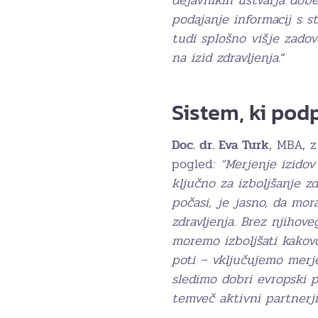
podajanje informacij s s
tudi splošno višje zadov
na izid zdravljenja.
“
Sistem, ki pod
Doc. dr. Eva Turk
, MBA, z
pogled:
“Merjenje izidov
ključno za izboljšanje z
počasi, je jasno, da mor
zdravljenja. Brez njihov
moremo izboljšati kakov
poti – vključujemo merje
sledimo dobri evropski pr
temveč aktivni partnerji