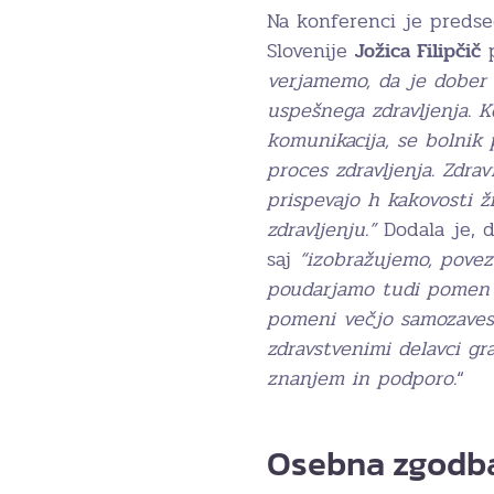
Na konferenci je predse
Slovenije
Jožica Filipčič
p
verjamemo, da je dober
uspešnega zdravljenja. K
komunikacija, se bolnik 
proces zdravljenja. Zdra
prispevajo h kakovosti ž
zdravljenju.”
Dodala je, 
saj
“izobražujemo, povez
poudarjamo tudi pomen d
pomeni večjo samozavest 
zdravstvenimi delavci gr
znanjem in podporo.
“
Osebna zgodba