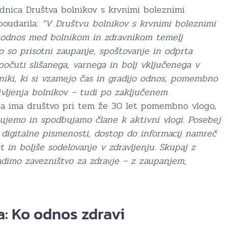
dnica Društva bolnikov s krvnimi boleznimi
oudarila:
“V Društvu bolnikov s krvnimi boleznimi
 odnos med bolnikom in zdravnikom temelj
o so prisotni zaupanje, spoštovanje in odprta
počuti slišanega, varnega in bolj vključenega v
vniki, ki si vzamejo čas in gradijo odnos, pomembno
ivljenja bolnikov – tudi po zaključenem
da ima društvo pri tem že 30 let pomembno vlogo,
ujemo in spodbujamo člane k aktivni vlogi. Posebej
igitalne pismenosti, dostop do informacij namreč
in boljše sodelovanje v zdravljenju. Skupaj z
adimo zavezništvo za zdravje – z zaupanjem,
: Ko odnos zdravi