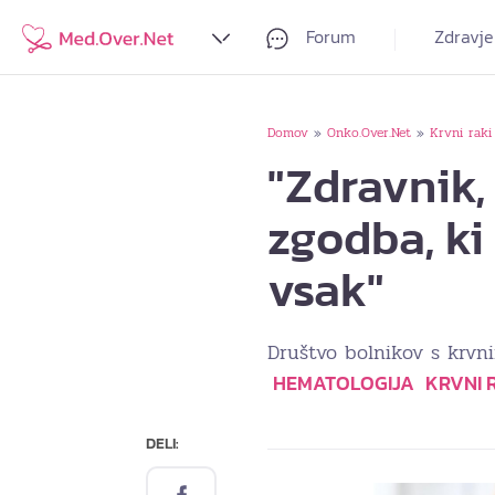
Forum
Zdravje
Domov
Onko.Over.Net
Krvni raki
»
»
"Zdravnik, 
zgodba, ki 
vsak"
Društvo bolnikov s krvni
HEMATOLOGIJA
KRVNI 
DELI: