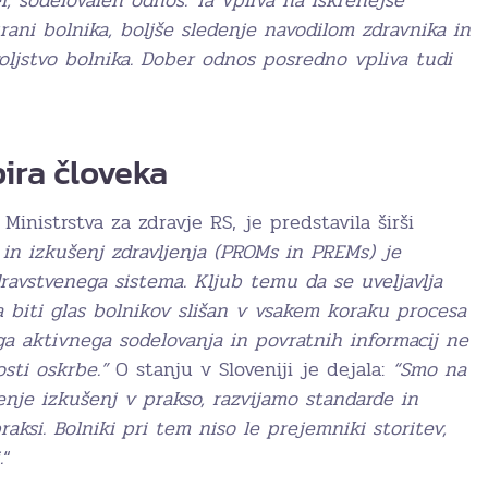
trani bolnika, boljše sledenje navodilom zdravnika in
oljstvo bolnika. Dober odnos posredno vpliva tudi
pira človeka
 Ministrstva za zdravje RS, je predstavila širši
 in izkušenj zdravljenja (PROMs in PREMs) je
dravstvenega sistema. Kljub temu da se uveljavlja
a biti glas bolnikov slišan v vsakem koraku procesa
ega aktivnega sodelovanja in povratnih informacij ne
osti oskrbe.”
O stanju v Sloveniji je dejala:
“Smo na
nje izkušenj v prakso, razvijamo standarde in
aksi. Bolniki pri tem niso le prejemniki storitev,
.
“