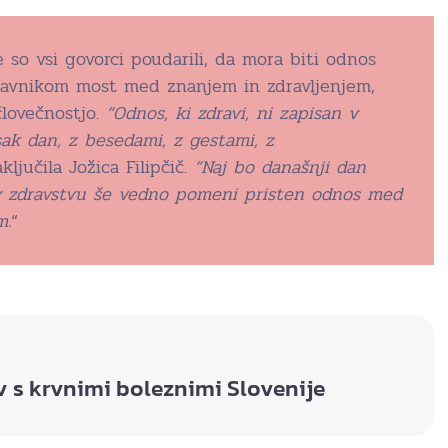
so vsi govorci poudarili, da mora biti odnos
avnikom most med znanjem in zdravljenjem,
človečnostjo.
“Odnos, ki zdravi, ni zapisan v
sak dan, z besedami, z gestami, z
aključila Jožica Filipčič.
“Naj bo današnji dan
v zdravstvu še vedno pomeni pristen odnos med
m.
“
 s krvnimi boleznimi Slovenije