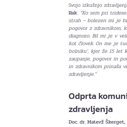
Svojo izkušnjo zdravljen
Rak
:
“Ko sem pri tridese
strah – bolezen mi je b
pogovor z zdravnikom, ki 
diagnozo. Bil mi je v v
kot človek. On me je tud
bolniku’, kjer že 15 le
zaupanje, pogovor in po
in zdravnikom prinaša ve
zdravljenje.”
Odprta komunik
zdravljenja
Doc. dr. Matevž Škerget,