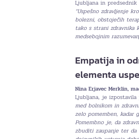
Ljubljana in predsednik 
“Uspešno zdravljenje kr
bolezni, obstoječih tera
tako s strani zdravnika 
medsebojnim razumevanje
Empatija in od
elementa uspe
Nina Erjavec Merklin, ma
Ljubljana, je izpostavil
med bolnikom in zdravn
zelo pomemben, kadar go
Pomembno je, da zdravni
zbuditi zaupanje ter da
dejavnikih ustvarja dobe