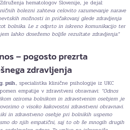
Združenja hematologov Slovenije, je dejal:
oničnih bolezni zahteva celovito razumevanje narave
pevtskih možnosti in pričakovanj glede zdravljenja
kot bolnika. Le z odprto in iskreno komunikacijo ter
m lahko dosežemo boljše rezultate zdravljenja.
“
nos – pogosto prezrta
šnega zdravljenja
g. psih
., specialistka klinične psihologije iz UKC
a pomen empatije v zdravstveni obravnavi:
“Odnos
ikom oziroma bolnikom in zdravstvenim osebjem je
vorimo o visoko kakovostni zdravstveni obravnavi.
ki in zdravstveno osebje pri bolnikih uspemo
 smo do njih empatični, saj to ob še mnogih drugih
r, sodelovalen odnos. Ta vpliva na iskrenejše