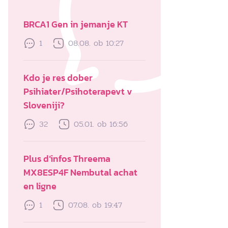
BRCA1 Gen in jemanje KT
1
08.08. ob 10:27
Kdo je res dober
Psihiater/Psihoterapevt v
Sloveniji?
32
05.01. ob 16:56
Plus d’infos Threema
MX8ESP4F Nembutal achat
en ligne
1
07.08. ob 19:47