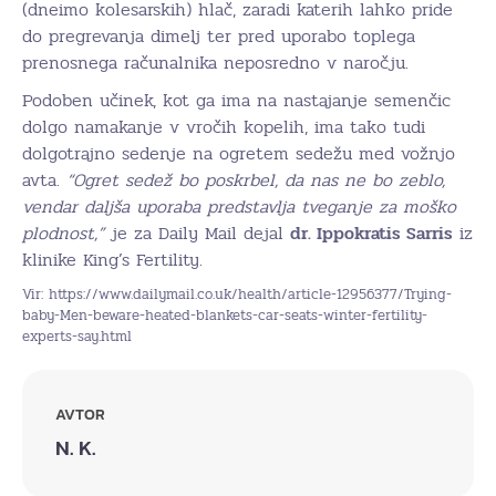
(dneimo kolesarskih) hlač, zaradi katerih lahko pride
do pregrevanja dimelj ter pred uporabo toplega
prenosnega računalnika neposredno v naročju.
Podoben učinek, kot ga ima na nastajanje semenčic
dolgo namakanje v vročih kopelih, ima tako tudi
dolgotrajno sedenje na ogretem sedežu med vožnjo
avta.
“Ogret sedež bo poskrbel, da nas ne bo zeblo,
vendar daljša uporaba predstavlja tveganje za moško
plodnost,”
je za Daily Mail dejal
dr. Ippokratis Sarris
iz
klinike King’s Fertility.
Vir: https://www.dailymail.co.uk/health/article-12956377/Trying-
baby-Men-beware-heated-blankets-car-seats-winter-fertility-
experts-say.html
AVTOR
N. K.