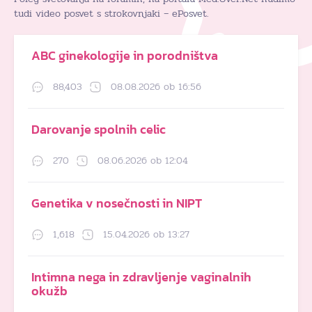
tudi video posvet s strokovnjaki – ePosvet.
ABC ginekologije in porodništva
88,403
08.08.2026 ob 16:56
Darovanje spolnih celic
270
08.06.2026 ob 12:04
Genetika v nosečnosti in NIPT
1,618
15.04.2026 ob 13:27
Intimna nega in zdravljenje vaginalnih
okužb