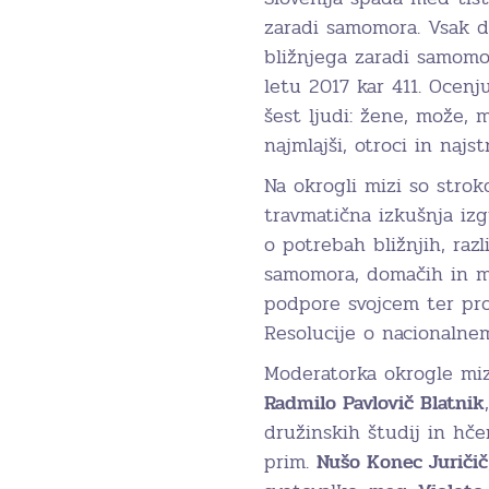
zaradi samomora. Vsak d
bližnjega zaradi samomo
letu 2017 kar 411. Ocenju
šest ljudi: žene, može, 
najmlajši, otroci in najstn
Na okrogli mizi so strok
travmatična izkušnja iz
o potrebah bližnjih, razl
samomora, domačih in m
podpore svojcem ter prog
Resolucije o nacionaln
Moderatorka okrogle mi
Radmilo Pavlovič Blatnik
družinskih študij in hče
prim.
Nušo Konec Juričič