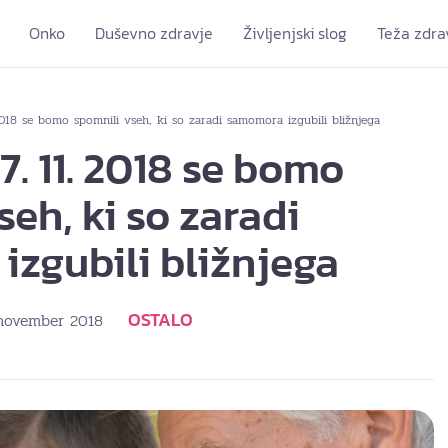
Onko
Duševno zdravje
Življenjski slog
Teža zdra
2018 se bomo spomnili vseh, ki so zaradi samomora izgubili bližnjega
7. 11. 2018 se bomo
seh, ki so zaradi
zgubili bližnjega
OSTALO
 november 2018