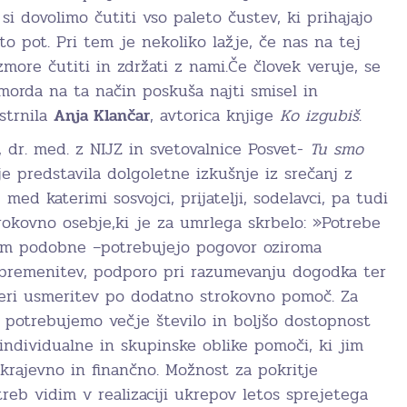
 si dovolimo čutiti vso paleto čustev, ki prihajajo
to pot. Pri tem je nekoliko lažje, če nas na tej
zmore čutiti in zdržati z nami.Če človek veruje, se
morda na ta način poskuša najti smisel in
 strnila
Anja Klančar
, avtorica knjige
Ko izgubiš
.
, dr. med. z NIJZ in svetovalnice Posvet-
Tu smo
je predstavila dolgoletne izkušnje iz srečanj z
ed katerimi sosvojci, prijatelji, sodelavci, pa tudi
rokovno osebje,ki je za umrlega skrbelo: »Potrebe
čem podobne –potrebujejo pogovor oziroma
zbremenitev, podporo pri razumevanju dogodka ter
teri usmeritev po dodatno strokovno pomoč. Za
e potrebujemo večje število in boljšo dostopnost
ndividualne in skupinske oblike pomoči, ki jim
krajevno in finančno. Možnost za pokritje
reb vidim v realizaciji ukrepov letos sprejetega