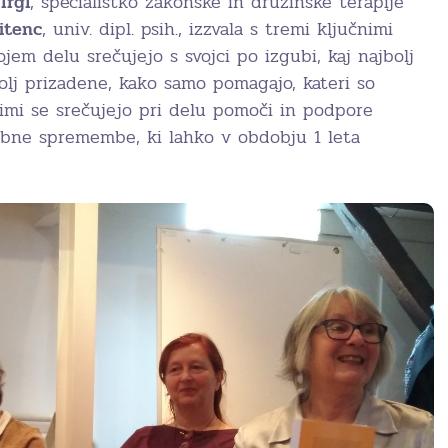
Irgl
, specialistko zakonske in družinske terapije
itenc
, univ. dipl. psih., izzvala s tremi ključnimi
ojem delu srečujejo s svojci po izgubi, kaj najbolj
bolj prizadene, kako samo pomagajo, kateri so
rimi se srečujejo pri delu pomoči in podpore
rebne spremembe, ki lahko v obdobju 1 leta