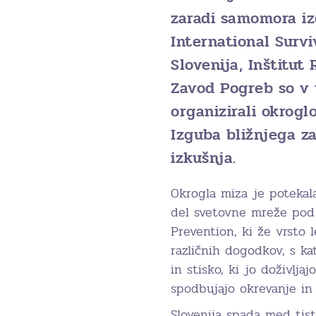
zaradi samomora iz
International Survi
Slovenija, Inštitut
Zavod Pogreb so v t
organizirali okrog
Izguba bližnjega z
izkušnja.
Okrogla miza je potekal
del svetovne mreže pod 
Prevention, ki že vrsto 
različnih dogodkov, s ka
in stisko, ki jo doživlj
spodbujajo okrevanje in 
Slovenija spada med tist