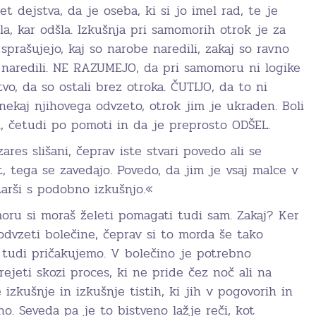
t dejstva, da je oseba, ki si jo imel rad, te je
ala, kar odšla. Izkušnja pri samomorih otrok je za
 sprašujejo, kaj so narobe naredili, zakaj so ravno
aj naredili. NE RAZUMEJO, da pri samomoru ni logike
vo, da so ostali brez otroka. ČUTIJO, da to ni
 nekaj njihovega odvzeto, otrok jim je ukraden. Boli
l, četudi po pomoti in da je preprosto ODŠEL.
zares slišani, čeprav iste stvari povedo ali se
, tega se zavedajo. Povedo, da jim je vsaj malce v
tarši s podobno izkušnjo.«
oru si moraš želeti pomagati tudi sam. Zakaj? Ker
dvzeti bolečine, čeprav si to morda še tako
 tudi pričakujemo. V bolečino je potrebno
prejeti skozi proces, ki ne pride čez noč ali na
 izkušnje in izkušnje tistih, ki jih v pogovorih in
no. Seveda pa je to bistveno lažje reči, kot