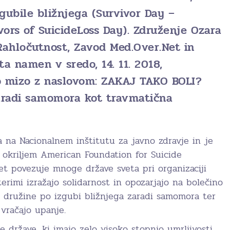
gubile bližnjega (Survivor Day –
vors of SuicideLoss Day). Združenje Ozara
 Rahločutnost, Zavod Med.Over.Net in
a namen v sredo, 14. 11. 2018,
lo mizo z naslovom: ZAKAJ TAKO BOLI?
aradi samomora kot travmatična
a na Nacionalnem inštitutu za javno zdravje in je
okriljem American Foundation for Suicide
let povezuje mnoge države sveta pri organizaciji
terimi izražajo solidarnost in opozarjajo na bolečino
ajo družine po izgubi bližnjega zaradi samomora ter
vračajo upanje.
e države, ki imajo zelo visoko stopnjo umrljivosti