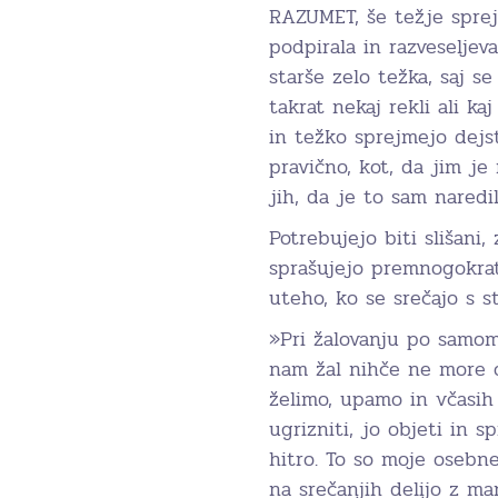
RAZUMET, še težje spreje
podpirala in razveseljev
starše zelo težka, saj se
takrat nekaj rekli ali k
in težko sprejmejo dejst
pravično, kot, da jim je
jih, da je to sam naredi
Potrebujejo biti slišani, 
sprašujejo premnogokrat
uteho, ko se srečajo s s
»Pri žalovanju po samom
nam žal nihče ne more o
želimo, upamo in včasih
ugrizniti, jo objeti in s
hitro. To so moje osebne
na srečanjih delijo z ma