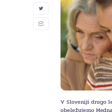
V Sloveniji drugo 
obeležujemo Mednar