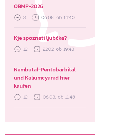
OBMP-2026
3
06.08. ob 14:40
Kje spoznati ljubčka?
12
22.02. ob 19:48
Nembutal-Pentobarbital
und Kaliumcyanid hier
kaufen
12
06.08. ob 11:46