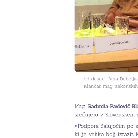
od desne: Jana Debeljak,
Klančar, mag. zakonskih
Mag.
Radmila Pavlovič Bl
srečujejo v Slovenskem 
»Podpora žalujočim po 
ki je veliko bolj izrazi