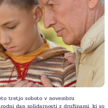
leto tretjo soboto v novembru
odni dan solidarnosti z družinami, ki so