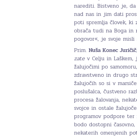
narediti. Bistveno je, da
nad nas in jim dati pros
poti spremlja človek, ki 
obrača tudi na Boga in 
pogovor«, je svoje misli
Prim.
Nuša Konec Juričič
zate
v Celju in Laškem, 
žalujočimi po samomoru, m
zdravstveno in drugo st
žalujočih so si v marsi
poslušalca, čustveno ra
procesa žalovanja, neka
svojce in ostale žalujoč
programov podpore ter i
bodo dostopni časovno, 
nekaterih omenjenih pot