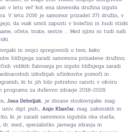
an v letu več kot ena slovenska družina izgubi
ra. V letu 2016 je samomor prizadel 371 družin, v
jejo, da vsak umrli zapusti v bolečini in hudi stiski
mame, očete, brate, sestre … Med njimi so tudi naši
iki.
ovnjaki in svojci spregovorili o tem, kako
gube bližnjega zaradi samomora prizadene družino,
ičnih vidikih žalovanja po izgubi bližnjega zaradi
ednarodnih izkušnjah učinkovite pomoči in
ramih, ki bi jih bilo potrebno razviti v okviru
em programu za duševno zdravje 2018–2028.
ze,
Jana Debeljak
, je zbrane strokovnjake: mag.
, univ. dipl. psih.,
Anjo Klančar
, mag. zakonskih in
rko, ki je zaradi samomora izgubila oba starša,
, dr. med., specialistko javnega zdravja in