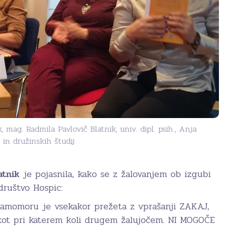
 mag. Radmila Pavlovič Blatnik, univ. dipl. psih., Anja
 in družinskih študij
atnik
je pojasnila, kako se z žalovanjem ob izgubi
društvo Hospic:
samomoru je vsekakor prežeta z vprašanji ZAKAJ,
t kot pri katerem koli drugem žalujočem. NI MOGOČE