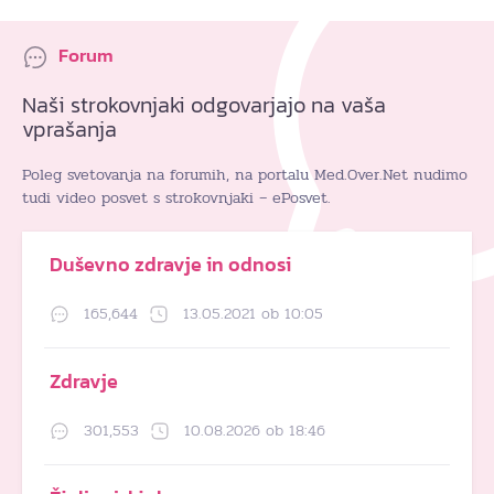
Forum
Naši strokovnjaki odgovarjajo na vaša
vprašanja
Poleg svetovanja na forumih, na portalu Med.Over.Net nudimo
tudi video posvet s strokovnjaki – ePosvet.
Duševno zdravje in odnosi
165,644
13.05.2021 ob 10:05
Zdravje
301,553
10.08.2026 ob 18:46