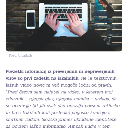
Foto: Unsplash
Povzetki informacij iz preverjenih in nepreverjenih
virov so prvi zadetki na iskalnikih.
Ne le tekstovnih,
lažnih video novic ni več mogoče ločiti od pravih.
“
Pred časom sem naletel na video, v katerem moj
zdravnik – njegov glas, njegova mimika – razlaga, da
se operacije (ki jih vsak dan opravlja povsem rutinsko
in brez kakršnih koli posledic) pogosto končajo s
smrtnim izidom. Skratka primer ukradene identitete
za povsem lažno informacijo. Ampak ljudje v tem