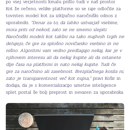
po vsej verjetnosti kmalu prišlo tudi v naš prostor.
Kot že rečeno, velike platforme so se raje odločile za
tovrsten model kot za izključno naročniški odnos z
uporabniki
. “Denar za to, da lahko ustvarjaš vsebine,
mora priti od nekod, zato se ne smemo slepiti.
Naročniški modeli kot takšni na tako majhnih trgih ne
delujejo, če gre za splošno novičarsko vsebino in ne
nišno. Algoritmi vam vedno predlagajo nekaj, kar je v
njihovem interesu ali da nekaj kupite ali da ostanete
dlje časa na platformi in nato nekaj kupite. Tudi če
gre za naročnino ali zasebnost. Brezplačnega kosila ni,
zato je transparentnost več kot nujna,”
pravi Košir in
dodaja, da je s komercializacijo umetne inteligence
splet postal še bolj preprost in nevaren za uporabnika.