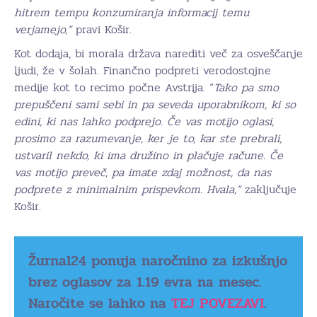
hitrem tempu konzumiranja informacij temu
verjamejo,”
pravi Košir.
Kot dodaja, bi morala država narediti več za osveščanje
ljudi, že v šolah. Finančno podpreti verodostojne
medije kot to recimo počne Avstrija. “
Tako pa smo
prepuščeni sami sebi in pa seveda uporabnikom, ki so
edini, ki nas lahko podprejo. Če vas motijo oglasi,
prosimo za razumevanje, ker je to, kar ste prebrali,
ustvaril nekdo, ki ima družino in plačuje račune. Če
vas motijo preveč, pa imate zdaj možnost, da nas
podprete z minimalnim prispevkom. Hvala,”
zaključuje
Košir.
Žurnal24 ponuja naročnino za izkušnjo
brez oglasov za 1.19 evra na mesec.
Naročite se lahko na
TEJ POVEZAVI
.