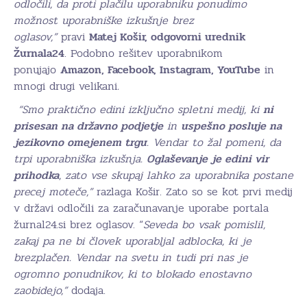
odločili, da proti plačilu uporabniku ponudimo
možnost uporabniške izkušnje brez
oglasov,”
pravi
Matej Košir, odgovorni urednik
Žurnala24
. Podobno rešitev uporabnikom
ponujajo
Amazon, Facebook, Instagram, YouTube
in
mnogi drugi velikani
.
“Smo praktično edini izključno spletni medij, ki
ni
prisesan na državno podjetje
in
uspešno posluje na
jezikovno omejenem trgu
. Vendar to žal pomeni, da
trpi uporabniška izkušnja.
Oglaševanje je edini vir
prihodka
, zato vse skupaj lahko za uporabnika postane
precej moteče,”
razlaga Košir. Zato so se kot prvi medij
v državi odločili za zaračunavanje uporabe portala
žurnal24.si brez oglasov. “
Seveda bo vsak pomislil,
zakaj pa ne bi človek uporabljal adblocka, ki je
brezplačen. Vendar na svetu in tudi pri nas je
ogromno ponudnikov, ki to blokado enostavno
zaobidejo,”
dodaja.