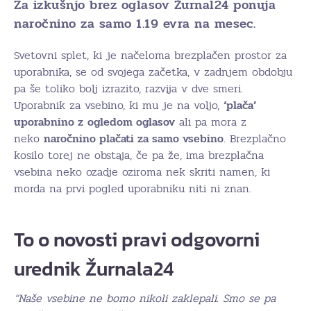
Za izkušnjo brez oglasov Žurnal24 ponuja
naročnino za samo 1.19 evra na mesec.
Svetovni splet, ki je načeloma brezplačen prostor za
uporabnika, se od svojega začetka, v zadnjem obdobju
pa še toliko bolj izrazito, razvija v dve smeri.
Uporabnik za vsebino, ki mu je na voljo,
‘plača’
uporabnino z
ogledom oglasov
ali pa mora z
neko
naročnino plačati za samo vsebino
. Brezplačno
kosilo torej ne obstaja, če pa že, ima brezplačna
vsebina neko ozadje oziroma nek skriti namen, ki
morda na prvi pogled uporabniku niti ni znan.
To o novosti pravi odgovorni
urednik Žurnala24
“Naše vsebine ne bomo nikoli zaklepali. Smo se pa