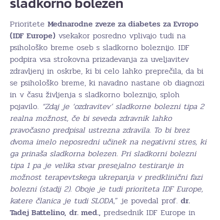
sladkorno bolezen
Prioritete
Mednarodne zveze za diabetes za Evropo
(IDF Europe)
vsekakor posredno vplivajo tudi na
psihološko breme oseb s sladkorno boleznijo. IDF
podpira vsa strokovna prizadevanja za uveljavitev
zdravljenj in oskrbe, ki bi celo lahko preprečila, da bi
se psihološko breme, ki navadno nastane ob diagnozi
in v času življenja s sladkorno boleznijo, sploh
pojavilo.
“Zdaj je ‘ozdravitev’ sladkorne bolezni tipa 2
realna možnost, če bi seveda zdravnik lahko
pravočasno predpisal ustrezna zdravila. To bi brez
dvoma imelo neposredni učinek na negativni stres, ki
ga prinaša sladkorna bolezen. Pri sladkorni bolezni
tipa 1 pa je velika stvar presejalno testiranje in
možnost terapevtskega ukrepanja v predklinični fazi
bolezni (stadij 2). Oboje je tudi prioriteta IDF Europe,
katere članica je tudi SLODA,
” je povedal prof.
dr.
Tadej Battelino,
dr. med.,
predsednik IDF Europe in