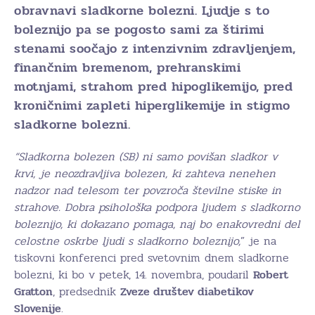
obravnavi sladkorne bolezni. Ljudje s to
boleznijo pa se pogosto sami za štirimi
stenami soočajo z intenzivnim zdravljenjem,
finančnim bremenom, prehranskimi
motnjami, strahom pred hipoglikemijo, pred
kroničnimi zapleti hiperglikemije in stigmo
sladkorne bolezni.
“Sladkorna bolezen (SB) ni samo povišan sladkor v
krvi, je neozdravljiva bolezen, ki zahteva nenehen
nadzor nad telesom ter povzroča številne stiske in
strahove. Dobra psihološka podpora ljudem s sladkorno
boleznijo, ki dokazano pomaga, naj bo enakovredni del
celostne oskrbe ljudi s sladkorno boleznijo,
” je na
tiskovni konferenci pred svetovnim dnem sladkorne
bolezni, ki bo v petek, 14. novembra, poudaril
Robert
Gratton
, predsednik
Zveze društev diabetikov
Slovenije
.