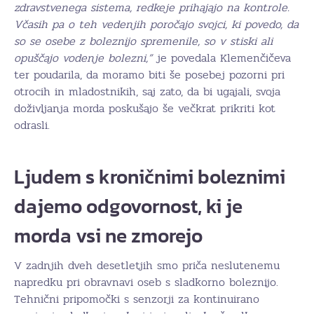
zdravstvenega sistema, redkeje prihajajo na kontrole.
Včasih pa o teh vedenjih poročajo svojci, ki povedo, da
so se osebe z boleznijo spremenile, so v stiski ali
opuščajo vodenje bolezni,”
je povedala Klemenčičeva
ter poudarila, da moramo biti še posebej pozorni pri
otrocih in mladostnikih, saj zato, da bi ugajali, svoja
doživljanja morda poskušajo še večkrat prikriti kot
odrasli.
Ljudem s kroničnimi boleznimi
dajemo odgovornost, ki je
morda vsi ne zmorejo
V zadnjih dveh desetletjih smo priča neslutenemu
napredku pri obravnavi oseb s sladkorno boleznijo.
Tehnični pripomočki s senzorji za kontinuirano