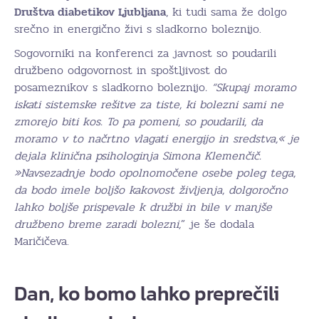
Društva diabetikov Ljubljana
, ki tudi sama že dolgo
srečno in energično živi s sladkorno boleznijo.
Sogovorniki na konferenci za javnost so poudarili
družbeno odgovornost in spoštljivost do
posameznikov s sladkorno boleznijo
. “Skupaj moramo
iskati sistemske rešitve za tiste, ki bolezni sami ne
zmorejo biti kos. To pa pomeni, so poudarili, da
moramo v to načrtno vlagati energijo in sredstva,« je
dejala klinična psihologinja Simona Klemenčič.
»Navsezadnje bodo opolnomočene osebe poleg tega,
da bodo imele boljšo kakovost življenja, dolgoročno
lahko boljše prispevale k družbi in bile v manjše
družbeno breme zaradi bolezni,
” je še dodala
Maričičeva.
Dan, ko bomo lahko preprečili