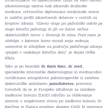
strokovnjakov, ob diabetoloških timih na vseh ravneh
zdravstvenega varstva tudi zdravniki družinske
medicine, referenčne diplomirane medicinske sestre
in različni profili zdravstvenih delavcev v centrih za
krepitev zdravja.
“Glavno vlogo pri psihološki oskrbi pa
imajo klinični psihologi, ki jih na žalost večina
diabetoloških timov v Sloveniji še nima. Pred nami je
obdobje, v katerem bomo morali svoja vedenja,
usmeritve in izboljšave na področju psihičnega zdravja
vpeljati v vsakdanje klinično delo,
” je dejala Urška
Kšela.
Tako je po besedah
dr. Karin Kanc,
dr. med.,
specialistke internistke diabetologinje in mednarodno
certificirane integrativne psihoterapevtke iz zasebne
diabetološke ambulante
jazindiabetes
, prelomni
trenutek, da se je Evropsko združenje za raziskave
sladkorne bolezni (EASD) odločilo za oblikovanje
smernic o negativnem stresu pri sladkorni bolezni. Dr.
Kančeva je članica posebne skupine EASD, ki smernice