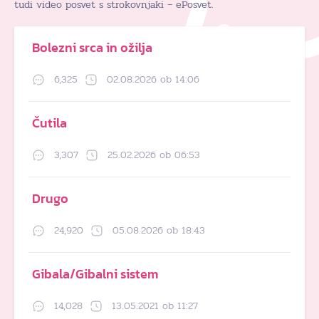
tudi video posvet s strokovnjaki – ePosvet.
Bolezni srca in ožilja
6,325
02.08.2026 ob 14:06
Čutila
3,307
25.02.2026 ob 06:53
Drugo
24,920
05.08.2026 ob 18:43
Gibala/Gibalni sistem
14,028
13.05.2021 ob 11:27