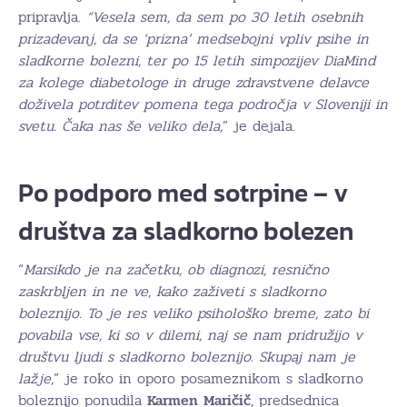
pripravlja.
“Vesela sem, da sem po 30 letih osebnih
prizadevanj, da se ‘prizna’ medsebojni vpliv psihe in
sladkorne bolezni, ter po 15 letih simpozijev DiaMind
za kolege diabetologe in druge zdravstvene delavce
doživela potrditev pomena tega področja v Sloveniji in
svetu. Čaka nas še veliko dela,
” je dejala.
Po podporo med sotrpine – v
društva za sladkorno bolezen
“
Marsikdo je na začetku, ob diagnozi, resnično
zaskrbljen in ne ve, kako zaživeti s sladkorno
boleznijo. To je res veliko psihološko breme, zato bi
povabila vse, ki so v dilemi, naj se nam pridružijo v
društvu ljudi s sladkorno boleznijo. Skupaj nam je
lažje,
” je roko in oporo posameznikom s sladkorno
boleznijo ponudila
Karmen
Maričič
, predsednica