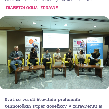
, 13. november 2025
Zveza društev diabetikov Slovenije
DIABETOLOGIJA
ZDRAVJE
Svet se veseli številnih prelomnih
tehnoloških super dosežkov v zdravljenju in