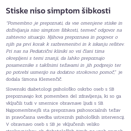
Stiske niso simptom šibkosti
“Pomembno je prepoznati, da vse omenjene stiske in
doživljanja niso simptom šibkosti, temveč odgovor na
zahtevno situacijo. Njihova prepoznava in pogovor o
njih pa prvi korak k razbremenitvi in k iskanju rešitev.
Pri nas na Pediatrični kliniki so vsi člani tima
okrepljeni s temi znanji, da lahko prepoznajo
posameznike s takšnimi težavami in jih podprejo ter
po potrebi usmerijo na dodatno strokovno pomoč,
” je
dodala Simona Klemenčič.
Slovenski diabetologi psihološko oskrbo oseb s SB
prepoznavajo kot pomemben del zdravljenja, ki so ga
vključili tudi v smernice obravnave ljudi s SB.
Najpomembnejši sta prepoznava psihosocialnih težav
in pravočasna uvedba ustreznih psiholoških intervencij.
V obravnavo oseb s SB je vključenih veliko