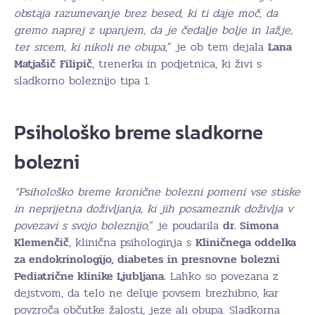
obstaja razumevanje brez besed, ki ti daje moč, da
gremo naprej z upanjem, da je čedalje bolje in lažje,
ter srcem, ki nikoli ne obupa,
” je ob tem dejala
Lana
Matjašič
Filipič
, trenerka in podjetnica, ki živi s
sladkorno boleznijo tipa 1.
Psihološko breme sladkorne
bolezni
“Psihološko breme kronične bolezni pomeni vse stiske
in neprijetna doživljanja, ki jih posameznik doživlja v
povezavi s svojo boleznijo,
” je poudarila
dr. Simona
Klemenčič
, klinična psihologinja s
Kliničnega oddelka
za endokrinologijo, diabetes in presnovne bolezni
Pediatrične klinike Ljubljana.
Lahko so povezana z
dejstvom, da telo ne deluje povsem brezhibno, kar
povzroča občutke žalosti, jeze ali obupa. Sladkorna