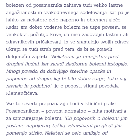
bolezen od posameznika zahteva tudi veliko lastne
angažiranosti in vsakodnevnega sodelovanja, kar pa je
lahko za nekatere zelo naporno in obremenjujoče.
Kadar jim dobro vodenje bolezni ne uspe povsem, se
velikokrat počutijo krive, da niso zadovoljili lastnih ali
zdravnikovih pričakovanj, in se sramujejo svojih zdrsov.
Okrepi se tudi strah pred tem, da bi se pojavili
dolgoročni zapleti.
“Nekaterim je neprijetno pred
drugimi ljudmi, ker zaradi sladkorne bolezni izstopajo.
Mnogi povedo, da doživljajo številne opazke in
pripombe od drugih, kaj bi bilo dobro zanje, kako naj
ravnajo in podobno,
” je o pogosti stigmi povedala
Klemenčičeva.
Vse to seveda prepoznavajo tudi v klinični praksi.
Posameznikom ‒ povsem normalno ‒ niha motivacija
za samourejanje bolezni.
“Ob pogovorih o bolezni jim
postane neprijetno, težko, zdravstveni pregledi jim
pomenijo stisko. Nekateri se celo umikajo od