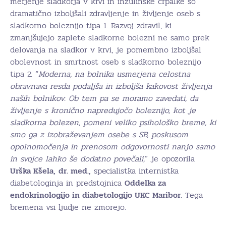
merjenje sladkorja v krvi in inzulinske črpalke so
dramatično izboljšali zdravljenje in življenje oseb s
sladkorno boleznijo tipa 1. Razvoj zdravil, ki
zmanjšujejo zaplete sladkorne bolezni ne samo prek
delovanja na sladkor v krvi, je pomembno izboljšal
obolevnost in smrtnost oseb s sladkorno boleznijo
tipa 2. “
Moderna, na bolnika usmerjena celostna
obravnava resda podaljša in izboljša kakovost življenja
naših bolnikov. Ob tem pa se moramo zavedati, da
življenje s kronično napredujočo boleznijo, kot je
sladkorna bolezen, pomeni veliko psihološko breme, ki
smo ga z izobraževanjem osebe s SB, poskusom
opolnomočenja in prenosom odgovornosti nanjo samo
in svojce lahko še dodatno povečali,
” je opozorila
Urška Kšela,
dr. med.,
specialistka internistka
diabetologinja in predstojnica
Oddelka za
endokrinologijo in diabetologijo UKC Maribor
. Tega
bremena vsi ljudje ne zmorejo.