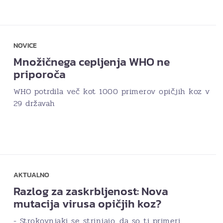
NOVICE
Množičnega cepljenja WHO ne
priporoča
WHO potrdila več kot 1000 primerov opičjih koz v
29 državah
AKTUALNO
Razlog za zaskrbljenost: Nova
mutacija virusa opičjih koz?
- Strokovnjaki se strinjajo, da so ti primeri