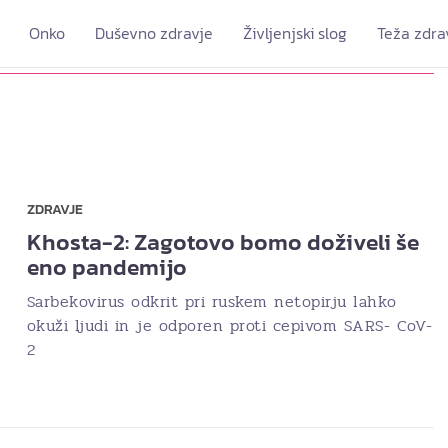
Onko
Duševno zdravje
Življenjski slog
Teža zdra
ZDRAVJE
Khosta-2: Zagotovo bomo doživeli še
eno pandemijo
Sarbekovirus odkrit pri ruskem netopirju lahko
okuži ljudi in je odporen proti cepivom SARS- CoV-
2