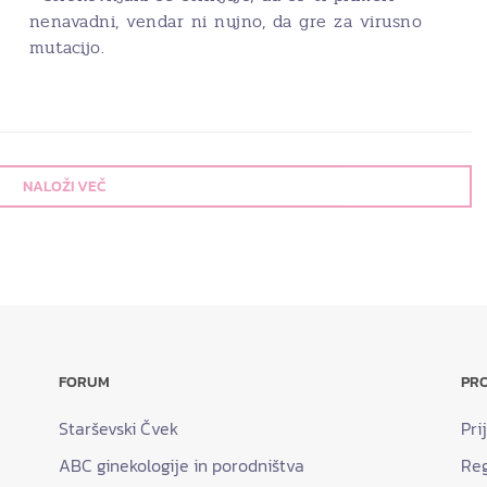
nenavadni, vendar ni nujno, da gre za virusno
mutacijo.
NALOŽI VEČ
FORUM
PRO
Starševski Čvek
Pri
ABC ginekologije in porodništva
Reg