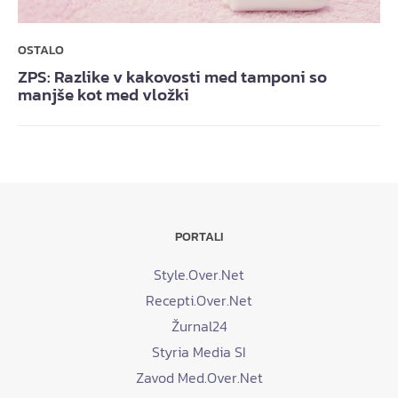
OSTALO
ZPS: Razlike v kakovosti med tamponi so
manjše kot med vložki
PORTALI
Style.Over.Net
Recepti.Over.Net
Žurnal24
Styria Media SI
Zavod Med.Over.Net