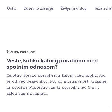
Onko
Duševno zdravje
Življenjski slog
Teža zdra
ŽIVLJENJSKI SLOG
Veste, koliko kalorij porabimo med
spolnim odnosom?
Celotno število porabljenih kalorij med spolnostjo
je od več dejavnikov, kot so intenzivnost, trajanje
in položaji. Poprečno naj bi porabili med 3 in 5
kalorijami na minuto.