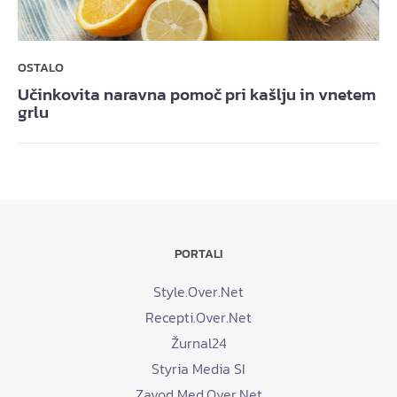
OSTALO
Učinkovita naravna pomoč pri kašlju in vnetem
grlu
PORTALI
Style.Over.Net
Recepti.Over.Net
Žurnal24
Styria Media SI
Zavod Med.Over.Net