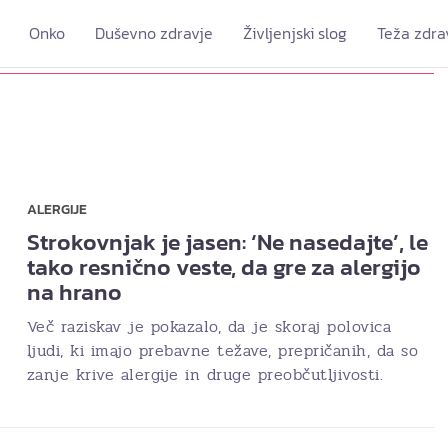
Onko
Duševno zdravje
Življenjski slog
Teža zdra
ALERGIJE
Strokovnjak je jasen: ‘Ne nasedajte’, le
tako resnično veste, da gre za alergijo
na hrano
Več raziskav je pokazalo, da je skoraj polovica
ljudi, ki imajo prebavne težave, prepričanih, da so
zanje krive alergije in druge preobčutljivosti.