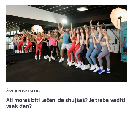
ŽIVLJENJSKI SLOG
Ali moraš biti lačen, da shujšaš? Je treba vaditi
vsak dan?