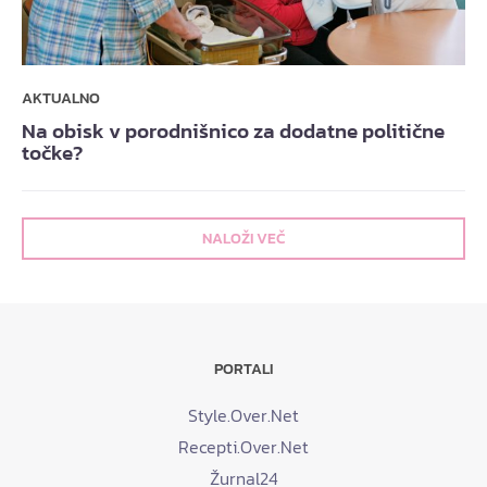
AKTUALNO
Na obisk v porodnišnico za dodatne politične
točke?
NALOŽI VEČ
PORTALI
Style.Over.Net
Recepti.Over.Net
Žurnal24