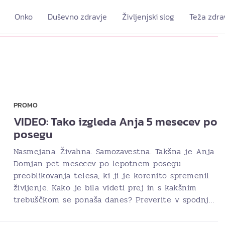
Onko
Duševno zdravje
Življenjski slog
Teža zdra
PROMO
VIDEO: Tako izgleda Anja 5 mesecev po
posegu
Nasmejana. Živahna. Samozavestna. Takšna je Anja
Domjan pet mesecev po lepotnem posegu
preoblikovanja telesa, ki ji je korenito spremenil
življenje. Kako je bila videti prej in s kakšnim
trebuščkom se ponaša danes? Preverite v spodnj…