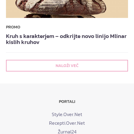
PROMO
Kruh s karakterjem – odkrijte novo linijo Mlinar
kislih kruhov
NALOŽI VEČ
PORTALI
Style.Over.Net
Recepti.Over.Net
Žurnal24