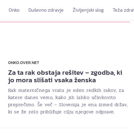
Onko
Duševno zdravje
Življenjski slog
Teža zdra
ONKO.OVER.NET
Za ta rak obstaja rešitev – zgodba, ki
jo mora slišati vsaka ženska
Rak materničnega vratu je eden redkih rakov, za
katere danes vemo, kako jih lahko učinkovito
preprečimo. Še več – Slovenija je ena izmed držav,
ki se že zelo približuje cilju njegove odprave.