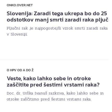
ONKO.OVER.NET
Slovenija: Zaradi tega ukrepa bo do 25
odstotkov manj smrti zaradi raka pljuč
Pljučni rak je najpogostejši vzrok smrti zaradi raka
v Sloveniji.
O HPV OD A DO Ž
Veste, kako lahko sebe in otroke
zaščitite pred šestimi vrstami raka?
Doc. dr. Urška Ivanuš razkriva, kako lahko sebe in
otroke zaščitimo pred šestimi vrstami raka.