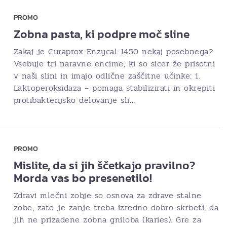
PROMO
Zobna pasta, ki podpre moč sline
Zakaj je Curaprox Enzycal 1450 nekaj posebnega?
Vsebuje tri naravne encime, ki so sicer že prisotni
v naši slini in imajo odlične zaščitne učinke: 1.
Laktoperoksidaza – pomaga stabilizirati in okrepiti
protibakterijsko delovanje sli…
PROMO
Mislite, da si jih ščetkajo pravilno?
Morda vas bo presenetilo!
Zdravi mlečni zobje so osnova za zdrave stalne
zobe, zato je zanje treba izredno dobro skrbeti, da
jih ne prizadene zobna gniloba (karies). Gre za