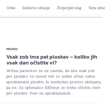
Onko
Duševno zdravje
Življenjski slog
Teža zdra
PROMO
Vsak zob ima pet ploskev – koliko jih
vsak dan očistite vi?
Večina pacientov se ne zaveda, da ima vsak zob
pet ploskev, tri izmed teh so našim očem vidne,
aproksimalni ploskvi, ki medzobni prostor oklepata,
pa ne. Za optimalno čiščenje je treba očistiti vseh
pet ploskev. Prav na aproksimalnih…