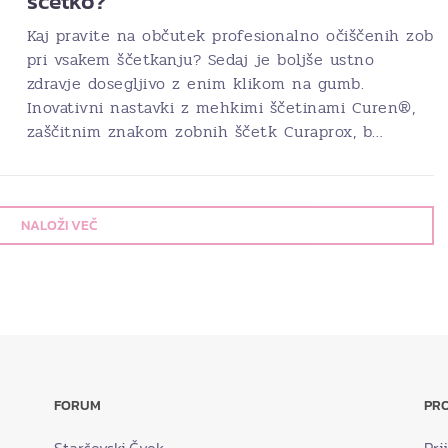
ščetko?
Kaj pravite na občutek profesionalno očiščenih zob
pri vsakem ščetkanju? Sedaj je boljše ustno
zdravje dosegljivo z enim klikom na gumb.
Inovativni nastavki z mehkimi ščetinami Curen®,
zaščitnim znakom zobnih ščetk Curaprox, b…
NALOŽI VEČ
FORUM
PRO