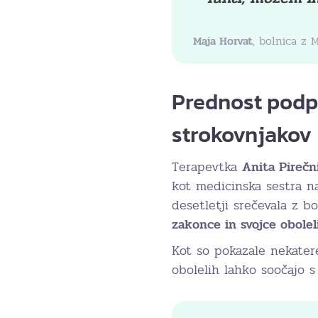
Maja Horvat
, bolnica z 
Prednost podpo
strokovnjakov
Terapevtka
Anita Pirečn
kot medicinska sestra na
desetletji srečevala z b
zakonce in svojce obolel
Kot so pokazale nekatere
obolelih lahko soočajo s