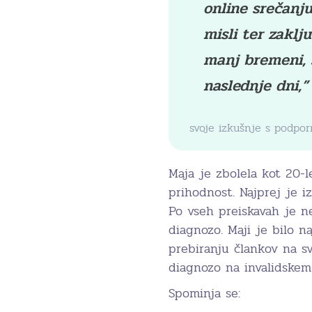
online srečanju
misli ter zaklj
manj bremeni, s
naslednje dni,”
svoje izkušnje s podpo
Maja je zbolela kot 20-l
prihodnost. Najprej je i
Po vseh preiskavah je ne
diagnozo. Maji je bilo na
prebiranju člankov na sv
diagnozo na invalidskem
Spominja se: