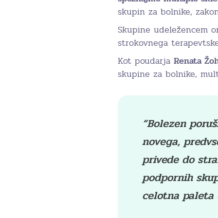
skupin za bolnike, zakon
Skupine udeležencem om
strokovnega terapevtskeg
Kot poudarja
Renata Žo
skupine za bolnike, mult
“Bolezen poruši
novega, predv
privede do stra
podpornih skup
celotna paleta 