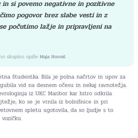
 in si povemo negativne in pozitivne
učimo pogovor brez slabe vesti in z
e počutimo lažje in pripravljeni na
rno skupino opiše
Maja Horvat
etna študentka. Bila je polna načrtov in upov za
zgubila vid na desnem očesu in nekaj ravnotežja.
vrologinja iz UKC Maribor kar hitro odkrila
jtežje, ko se je vrnila iz bolnišnice in pri
etovnem spletu ugotovila, da so ljudje s to
 vozičku.