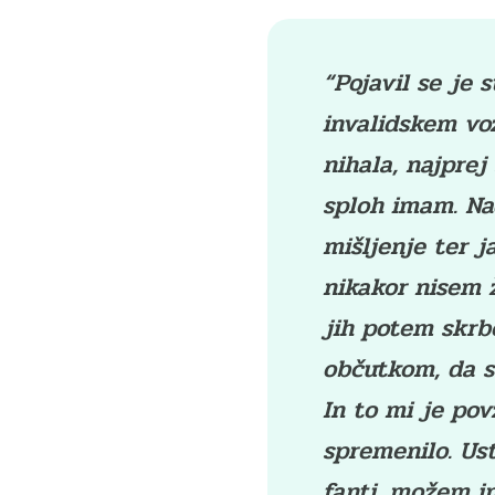
“Pojavil se je 
invalidskem vo
nihala, najprej
sploh imam. Na
mišljenje ter ja
nikakor nisem ž
jih potem skrbe
občutkom, da s
In to mi je pov
spremenilo. Ust
fanti, možem i