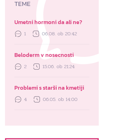
TEME
Umetni hormoni da ali ne?
1
06.08. ob 20:42
Beloderm v nosecnosti
2
15.06. ob 21:24
Problemi s starši na kmetiji
4
06.05. ob 14:00