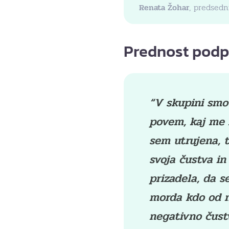
Renata Žohar
, predsedn
Prednost podpo
“V skupini smo 
povem, kaj me 
sem utrujena, 
svoja čustva i
prizadela, da s
morda kdo od mo
negativno čust