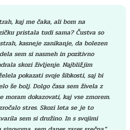
strah, kaj me čaka, ali bom na
zičku pristala tudi sama? Čustva so
 strah, kasneje zanikanje, da bolezen
dela sem si nasmeh in pozitivno
drala skozi življenje. Najbližjim
elela pokazati svoje šibkosti, saj bi
lo še bolj. Dolgo časa sem živela z
e moram dokazovati, kaj vse zmorem.
zročalo stres. Skozi leta se je to
varila sem si družino. In s svojimi
n sinovoma, sem danes zares srečna.
“