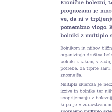
Kronične bolezni, t
prognozami je mnog
ve, da ni v trpljen
pomembno vlogo. K
bolniki z multiplo 
Bolnikom in njihov bliž
organizirajo društva boln
bolniki z rakom, v zadnj
potrebe, da trpite sami.
znosnejša.
Multipla skleroza je neo
izzive in bolnike ter nj
spoprijemanju z bolezni
ki pa je v zdravstvenem
spoznajmo multiplo skle