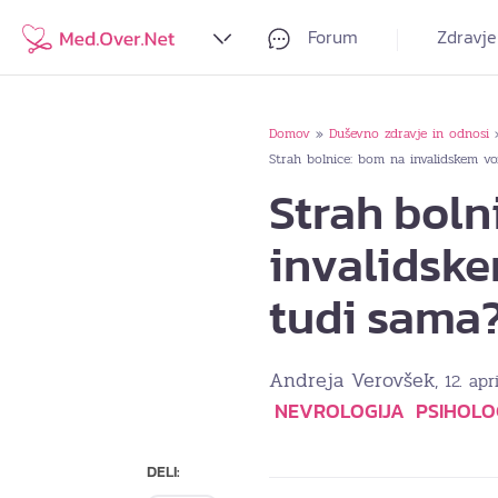
Forum
Zdravje
Domov
Duševno zdravje in odnosi
»
Strah bolnice: bom na invalidskem vo
Strah boln
invalidske
tudi sama
Andreja Verovšek
, 12. ap
NEVROLOGIJA
PSIHOLOG
DELI: