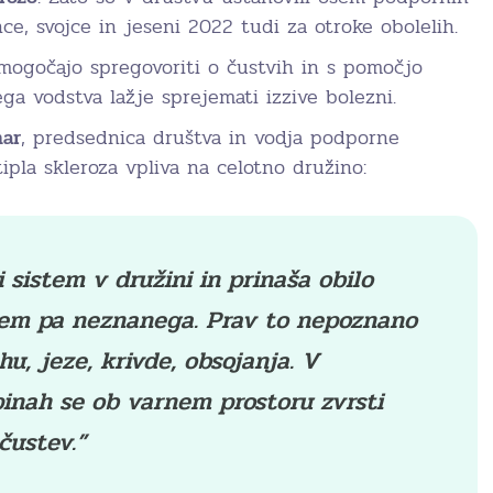
ce, svojce in jeseni 2022 tudi za otroke obolelih.
ogočajo spregovoriti o čustvih in s pomočjo
a vodstva lažje sprejemati izzive bolezni.
har
, predsednica društva in vodja podporne
ipla skleroza vpliva na celotno družino:
 sistem v družini in prinaša obilo
sem pa neznanega. Prav to nepoznano
hu, jeze, krivde, obsojanja. V
inah se ob varnem prostoru zvrsti
čustev.”