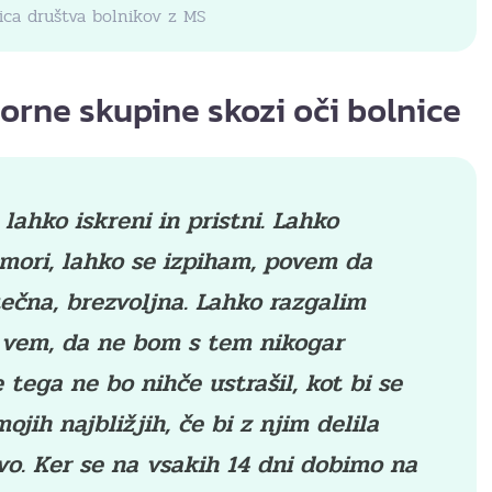
ica društva bolnikov z MS
rne skupine skozi oči bolnice
lahko iskreni in pristni. Lahko
mori, lahko se izpiham, povem da
tečna, brezvoljna. Lahko razgalim
n vem, da ne bom s tem nikogar
e tega ne bo nihče ustrašil, kot bi se
jih najbližjih, če bi z njim delila
vo. Ker se na vsakih 14 dni dobimo na