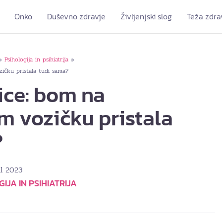
Onko
Duševno zdravje
Življenjski slog
Teža zdra
Psihologija in psihiatrija
»
»
zičku pristala tudi sama?
ice: bom na
m vozičku pristala
?
ril 2023
IJA IN PSIHIATRIJA