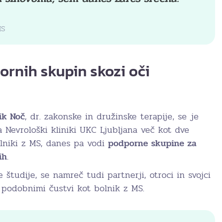
MS
rnih skupin skozi oči
ik Noč
, dr. zakonske in družinske terapije, se je
 Nevrološki kliniki UKC Ljubljana več kot dve
olniki z MS, danes pa vodi
podporne skupine za
ih
.
 študije, se namreč tudi partnerji, otroci in svojci
 podobnimi čustvi kot bolnik z MS.