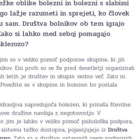
ežke oblike bolezni in bolezni s slabimi
o lažje razumeti in sprejeti, ko človek
ju sam. Društva bolnikov ob tem igrajo
ako si lahko med seboj pomagajo
sklerozo?
njim so v veliko pomoč podporne skupine, ki jih
ikov. Eni prvih so se že pred desetletji organizirali
ih letih je društev in skupin vedno več. Zato ni
 Povežite se v skupine in bolezen bo postala
zdravljiva napredujoča bolezen, ki prinaša številne
ihove družine navdaja z negotovostjo. V
jo jim je lahko v veliko pomoč psihološka podpora,
 sistemu težko dostopna, pojasnjujejo iz
Društva
rozo
. Zato so v društvu ustanovili osem podpornih