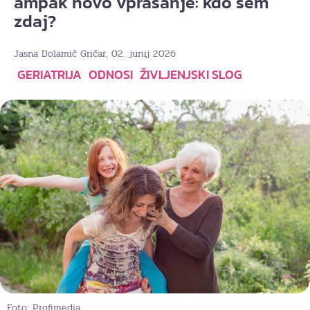
ampak novo vprašanje: kdo sem
zdaj?
, 02. junij 2026
Jasna Dolamič Gričar
GERIATRIJA
ODNOSI
ŽIVLJENJSKI SLOG
Foto: Profimedia