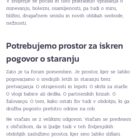
V življenje se počasi in tiho prikradejo vprašanja o
minevanju, bolezni, osamljenosti, pa tudi o miru,
bližini, drugačnem smislu in novih oblikah svobode,
nežnosti.
Potrebujemo prostor za iskren
pogovor o staranju
Zato je ta forum pomemben. Je prostor, kjer se lahko
pogovarjamo o srednjih letih in staranju brez
pretvarjanja. O utrujenosti in lepoti. O skrbi za starše.
O vlogi babice ali dedka. O partnerskih krizah. O
žalovanju. O tem, kako ostati živ tudi v obdobju, ki ga
družba pogosto prehitro odrine na rob.
Ne vračam se z velikimi odgovori. Vračam se predvsem
z občutkom, da si ljudje tudi v teh življenjskih
obdobjih zaslužimo prostor, kjer smo lahko slišani.