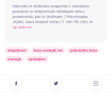
Zakonska in družinska terapevtka z relacijskim
pristopom in dolgoletnimi izkušnjami dela s
posamezniki, pari in družinami. | Psihoterapija
JADRO, Jasna Dolamič Gričar | T: 040 761 258 | W:
isp-jadro.eu
dolgoživost
kriza srednjih let
psihološka kriza
staranje
upokojitev