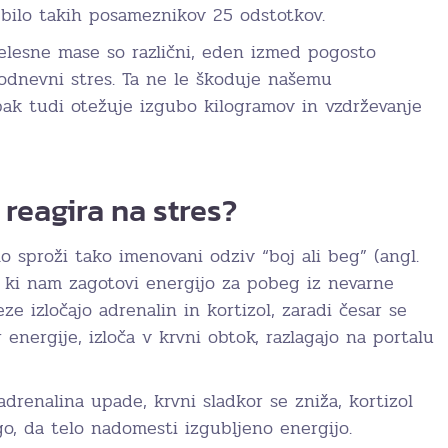
 bilo takih posameznikov 25 odstotkov.
telesne mase so različni, eden izmed pogosto
odnevni stres. Ta ne le škoduje našemu
ak tudi otežuje izgubo kilogramov in vzdrževanje
 reagira na stres?
 sproži tako imenovani odziv “boj ali beg” (angl.
, ki nam zagotovi energijo za pobeg iz nevarne
eze izločajo adrenalin in kortizol, zaradi česar se
 energije, izloča v krvni obtok, razlagajo na portalu
adrenalina upade, krvni sladkor se zniža, kortizol
o, da telo nadomesti izgubljeno energijo.