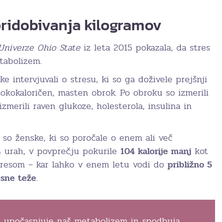
pridobivanja kilogramov
Univerze Ohio State
iz leta 2015 pokazala, da stres
tabolizem.
e intervjuvali o stresu, ki so ga doživele prejšnji
sokokaloričen, masten obrok. Po obroku so izmerili
zmerili raven glukoze, holesterola, insulina in
a so ženske, ki so poročale o enem ali več
24 urah, v povprečju pokurile
104 kalorije manj
kot
 stresom – kar lahko v enem letu vodi do
približno 5
esne teže
.
es upočasnjuje naš metabolizem in spodbuja