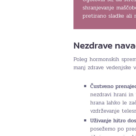
shranjevanje maščobe
pretirano sladke ali
Nezdrave navad
Poleg hormonskih sprem
manj zdrave vedenjske vz
Čustveno prenajed
nezdravi hrani in
hrana lahko le za
vzdrževanje teles
Uživanje hitro do
posežemo po pred