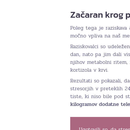
Začaran krog 
Poleg tega je raziskava
močno vpliva na naš me
Raziskovalci so udeleženk
dan, nato pa jim dali vi
njihov metabolni ritem, i
kortizola v krvi.
Rezultati so pokazali, d
stresorjih v preteklih 
tiste, ki niso bile pod
kilogramov dodatne tel
Ugotovili so, da str