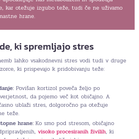
, kar otežuje izgubo teže, tudi če ne uživamo
 mastne hrane.
e, ki spremljajo stres
emb lahko vsakodnevni stres vodi tudi v druge
orce, ki prispevajo k pridobivanju teže:
anje:
Povišan kortizol poveča željo po
 verjetnost, da pojemo več kot običajno. A
časno ublaži stres, dolgoročno pa otežuje
ne teže.
stopne hrane:
Ko smo pod stresom, običajno
pripravljenih,
visoko procesiranih živilih
, ki