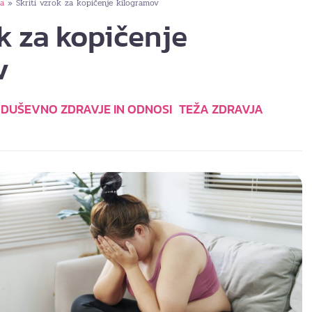
ja
Skriti vzrok za kopičenje kilogramov
»
ok za kopičenje
v
DUŠEVNO ZDRAVJE IN ODNOSI
TEŽA ZDRAVJA