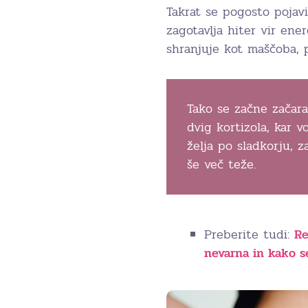
Takrat se pogosto pojavi
zagotavlja hiter vir ene
shranjuje kot maščoba, 
Tako se začne začara
dvig kortizola, kar v
želja po sladkorju, 
še več teže.
Preberite tudi:
Re
nevarna in kako s