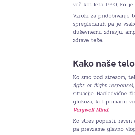
več kot leta 1990, ko je
Vzroki za pridobivanje 
spregledanih pa je vsak
duševnemu zdravju, amp
zdrave teže.
Kako naše telo
Ko smo pod stresom, telo
fight or flight response
)
situacije. Nadledvične žl
glukoza, kot primarni vir
Verywell Mind
.
Ko stres popusti, raven 
pa prevzame glavno vlog