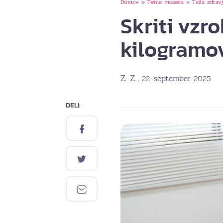
Domov
Teme meseca
Teža zdrav
»
»
Skriti vzr
kilogramo
Z. Z.
, 22. september 2025
DELI: