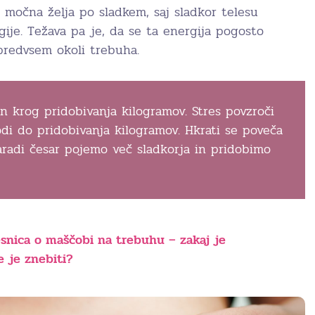
 močna želja po sladkem, saj sladkor telesu
rgije. Težava pa je, da se ta energija pogosto
predvsem okoli trebuha.
n krog pridobivanja kilogramov. Stres povzroči
odi do pridobivanja kilogramov. Hkrati se poveča
zaradi česar pojemo več sladkorja in pridobimo
snica o maščobi na trebuhu – zakaj je
e je znebiti?