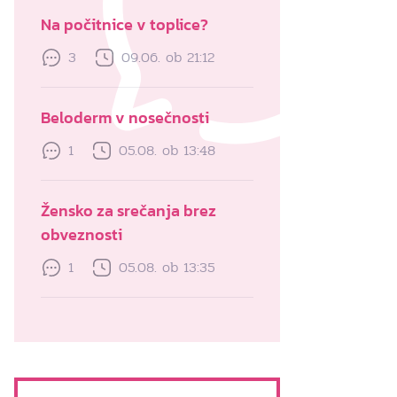
Na počitnice v toplice?
3
09.06. ob 21:12
Beloderm v nosečnosti
1
05.08. ob 13:48
Žensko za srečanja brez
obveznosti
1
05.08. ob 13:35