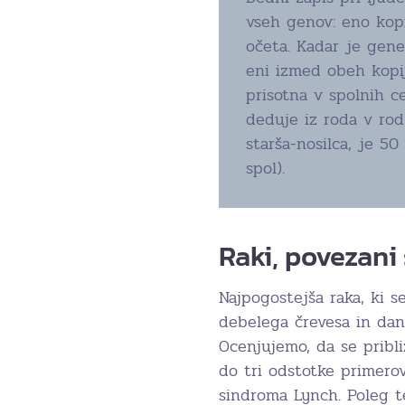
vseh genov: eno kop
očeta. Kadar je gene
eni izmed obeh kopi
prisotna v spolnih c
deduje iz roda v rod
starša-nosilca, je 5
spol).
Raki, povezan
Najpogostejša raka, ki s
debelega črevesa in dan
Ocenjujemo, da se pribl
do tri odstotke primero
sindroma Lynch. Poleg t