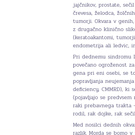
jajčnikov, prostate, seči
črevesa, želodca, žolčni
tumorji. Okvara v genih
z drugačno klinično sli
(keratoakantomi, tumorji
endometrija ali ledvic,
Pri dednemu sindromu L
povečano ogroženost za 
gena pri eni osebi, se 
popravljanja neujemanja
deficiency, CMMRD), ki 
(pojavljajo se predvsem 
raki prebavnega trakta –
rodil, rak dojke, rak seči
Med nosilci dednih okv
razlik. Morda se bomo v