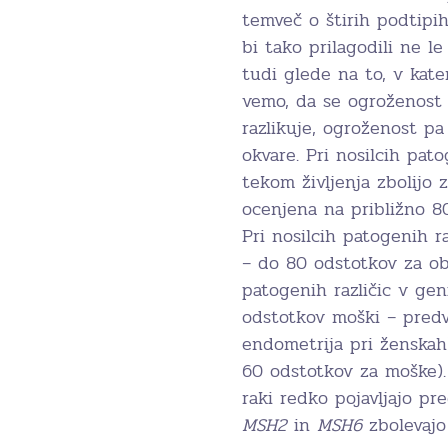
temveč o štirih podtipi
bi tako prilagodili ne 
tudi glede na to, v kat
vemo, da se ogroženost 
razlikuje, ogroženost pa
okvare. Pri nosilcih pat
tekom življenja zbolijo 
ocenjena na približno 8
Pri nosilcih patogenih r
– do 80 odstotkov za ob
patogenih različic v ge
odstotkov moški – predv
endometrija pri ženskah
60 odstotkov za moške)
raki redko pojavljajo p
MSH2
in
MSH6
zbolevajo 