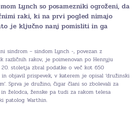
omom Lynch so posamezniki ogroženi, da
ičnimi raki, ki na prvi pogled nimajo
to je ključno nanj pomisliti in ga
dni sindrom – sindom Lynch -, povezan z
k različnih rakov, je poimenovan po Henryju
h 20. stoletja zbral podatke o več kot 650
 in objavil prispevek, v katerem je opisal ‘družinski
’. Sprva je družino, čigar člani so zbolevali za
in želodca, ženske pa tudi za rakom telesa
ki patolog Warthin.