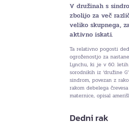
V družinah s sindr
zbolijo za več razl
veliko skupnega, za
aktivno iskati.
Ta relativno pogosti de
ogroženostjo za nastane
Lynchu, ki je v 60. leti
sorodnikih iz ‘družine G’
sindrom, povezan z rakom
rakom debelega črevesa 
maternice, opisal ameriš
Dedni rak