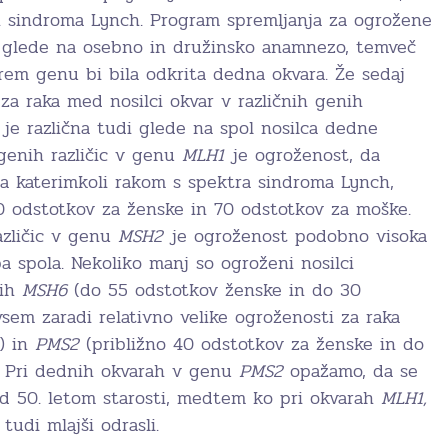
h sindroma Lynch. Program spremljanja za ogrožene
le glede na osebno in družinsko anamnezo, temveč
erem genu bi bila odkrita dedna okvara. Že sedaj
za raka med nosilci okvar v različnih genih
 je različna tudi glede na spol nosilca dedne
ogenih različic v genu
MLH1
je ogroženost, da
za katerimkoli rakom s spektra sindroma Lynch,
0 odstotkov za ženske in 70 odstotkov za moške.
azličic v genu
MSH2
je ogroženost podobno visoka
a spola. Nekoliko manj so ogroženi nosilci
nih
MSH6
(do 55 odstotkov ženske in do 30
sem zaradi relativno velike ogroženosti za raka
) in
PMS2
(približno 40 odstotkov za ženske in do
. Pri dednih okvarah v genu
PMS2
opažamo, da se
red 50. letom starosti, medtem ko pri okvarah
MLH1,
tudi mlajši odrasli.