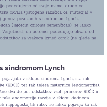
ijo podedujemo od svoje mame, drugo od
tska okvara (patogena različica oz. mutacija) v
j genov, povezanih s sindromom Lynch,
elicah (jajčecih oziroma semenčicah), se lahko
. Verjetnost, da potomci podedujejo okvaro od
0 odstotkov za vsakega izmed otrok (ne glede na
i s sindromom Lynch
e pojavljata v sklopu sindroma Lynch, sta rak
ke (RDČD) ter rak telesa maternice (endometrija).
ižno dva do pet odstotkov vseh primerov RDČD in
v raka endometrija razvije v sklopu dednega
eh najpogostejših rakov se lahko pojavijo še rak