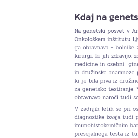
Kdaj na genet
Na genetski posvet v A
Onkološkem inštitutu Lj
ga obravnava – bolnike 
kirurgi, ki jih zdravijo,
medicine in osebni gine
in družinske anamneze p
ki je bila prva iz druži
za genetsko testiranje.
obravnavo naroči tudi so
V zadnjih letih se pri 
diagnostike izvaja tudi 
imunohistokemičnim barv
presejalnega testa iz t