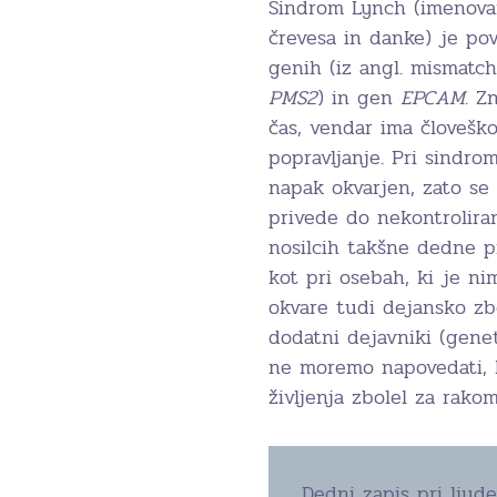
Sindrom Lynch (imenova
črevesa in danke) je po
genih (iz angl. mismatc
PMS2
) in gen
EPCAM
. Z
čas, vendar ima človešk
popravljanje. Pri sindr
napak okvarjen, zato se 
privede do nekontroliran
nosilcih takšne dedne p
kot pri osebah, ki je ni
okvare tudi dejansko zbo
dodatni dejavniki (genets
ne moremo napovedati, 
življenja zbolel za rako
Dedni zapis pri ljude