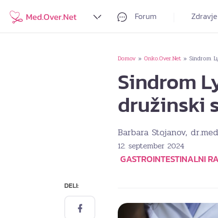
Forum
Zdravje
Domov
Onko.Over.Net
Sindrom L
»
»
Sindrom L
družinski 
Barbara Stojanov, dr.med.
12. september 2024
GASTROINTESTINALNI RA
DELI: