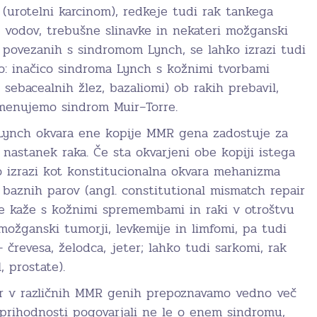
l (urotelni karcinom), redkeje tudi rak tankega
h vodov, trebušne slinavke in nekateri možganski
, povezanih s sindromom Lynch, se lahko izrazi tudi
ko: inačico sindroma Lynch s kožnimi tvorbami
 sebacealnih žlez, bazaliomi) ob rakih prebavil,
 imenujemo sindrom Muir–Torre.
ynch okvara ene kopije MMR gena zadostuje za
nastanek raka. Če sta okvarjeni obe kopiji istega
to izrazi kot konstitucionalna okvara mehanizma
 baznih parov (angl. constitutional mismatch repair
se kaže s kožnimi spremembami in raki v otroštvu
možganski tumorji, levkemije in limfomi, pa tudi
 črevesa, želodca, jeter; lahko tudi sarkomi, rak
l, prostate).
ar v različnih MMR genih prepoznavamo vedno več
 prihodnosti pogovarjali ne le o enem sindromu,