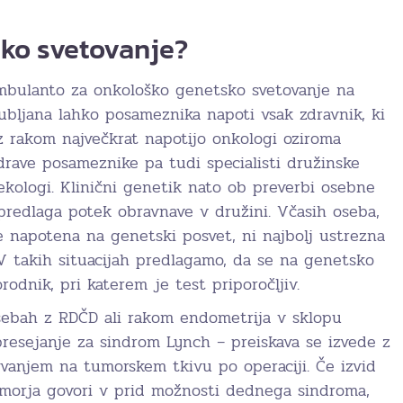
sko svetovanje?
mbulanto za onkološko genetsko svetovanje na
ubljana lahko posameznika napoti vsak zdravnik, ki
z rakom največkrat napotijo onkologi oziroma
 zdrave posameznike pa tudi specialisti družinske
kologi. Klinični genetik nato ob preverbi osebne
redlaga potek obravnave v družini. Včasih oseba,
ne napotena na genetski posvet, ni najbolj ustrezna
 V takih situacijah predlagamo, da se na genetsko
rodnik, pri katerem je test priporočljiv.
osebah z RDČD ali rakom endometrija v sklopu
presejanje za sindrom Lynch – preiskava se izvede z
anjem na tumorskem tkivu po operaciji. Če izvid
umorja govori v prid možnosti dednega sindroma,