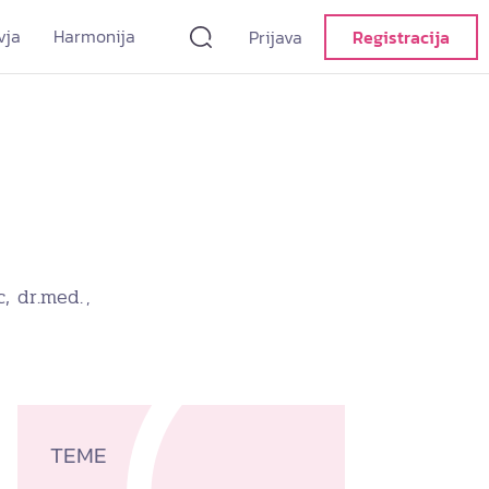
vja
Harmonija
Prijava
Registracija
c, dr.med.
,
TEME