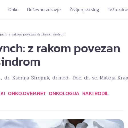
Onko
Duševno zdravje
Življenjski slog
Teža zdra
ynch: z rakom povezan družinski sindrom
ynch: z rakom povezan
sindrom
, dr. Ksenija Strojnik, dr.med., Doc. dr. sc. Mateja Kraj
KI
ONKO.OVER.NET
ONKOLOGIJA
RAKI RODIL