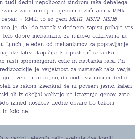
n tudi dedni nepolipozni sindrom raka debelega
vezan z zarodnimi patogenimi različicami v MMR
h repair – MMR; to so geni
MLH1, MSH2, MSH6,
nano je, da do napak v dednem zapisu prihaja ves
o telo dobre mehanizme za njihovo odkrivanje in
omu Lynch je eden od mehanizmov za popravljanje
napake lahko kopičijo, kar posledično lahko
e rasti spremenjenih celic in nastanka raka. Pri
redispozicije je verjetnost za nastanek raka večja
majo – vendar ni nujno, da bodo vsi nosilci dedne
leli za rakom. Zaenkrat še ni povsem jasno, kateri
ki ali iz okolja) vplivajo na izražanje genov, zato
kdo izmed nosilcev dedne okvare bo tekom
m in kdo ne.
h v večini telesnih celic vsebuje dve kopiji