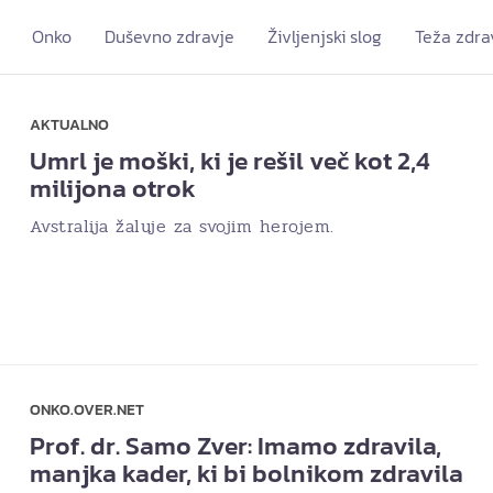
Onko
Duševno zdravje
Življenjski slog
Teža zdra
AKTUALNO
Umrl je moški, ki je rešil več kot 2,4
milijona otrok
Avstralija žaluje za svojim herojem.
ONKO.OVER.NET
Prof. dr. Samo Zver: Imamo zdravila,
manjka kader, ki bi bolnikom zdravila