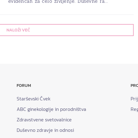
evidencah za celo življenje. Duševne ra…
NALOŽI VEČ
FORUM
PRO
Starševski Čvek
Pri
ABC ginekologije in porodništva
Reg
Zdravstvene svetovalnice
Duševno zdravje in odnosi