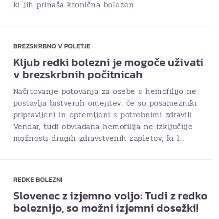
ki jih prinaša kronična bolezen.
BREZSKRBNO V POLETJE
Kljub redki bolezni je mogoče uživati
v brezskrbnih počitnicah
Načrtovanje potovanja za osebe s hemofilijo ne
postavlja bistvenih omejitev, če so posamezniki
pripravljeni in opremljeni s potrebnimi zdravili.
Vendar, tudi obvladana hemofilija ne izključuje
možnosti drugih zdravstvenih zapletov, ki l…
REDKE BOLEZNI
Slovenec z izjemno voljo: Tudi z redko
boleznijo, so možni izjemni dosežki!