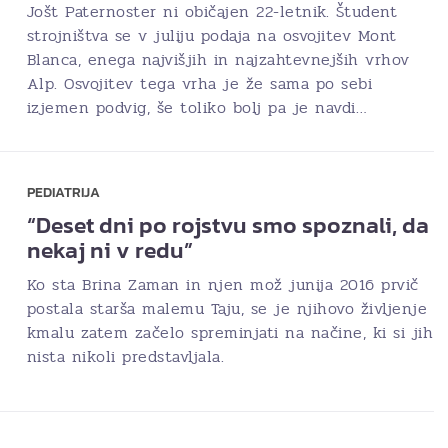
Jošt Paternoster ni običajen 22-letnik. Študent
strojništva se v juliju podaja na osvojitev Mont
Blanca, enega najvišjih in najzahtevnejših vrhov
Alp. Osvojitev tega vrha je že sama po sebi
izjemen podvig, še toliko bolj pa je navdi…
PEDIATRIJA
“Deset dni po rojstvu smo spoznali, da
nekaj ni v redu”
Ko sta Brina Zaman in njen mož junija 2016 prvič
postala starša malemu Taju, se je njihovo življenje
kmalu zatem začelo spreminjati na načine, ki si jih
nista nikoli predstavljala.