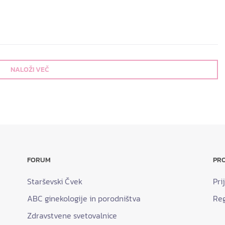
NALOŽI VEČ
FORUM
PRO
Starševski Čvek
Pri
ABC ginekologije in porodništva
Reg
Zdravstvene svetovalnice