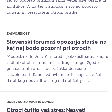
že, so pogosto prikazani skozi vedenjske težave in
konflikte. A za temi zgodbami stojijo pogosto
ranjeni in prestrašeni otroci, prisilje…
ZASVOJENOSTI
Slovenski forumaš opozarja starše, na
kaj naj bodo pozorni pri otrocih
Mladostnik je že v 6. razredu poizkusil snus, kmalu
tudi alkohol, marihuano in druge droge. Zgodba
prikazuje hitro rast od začetka do resne
zasvojenosti. Danes zdravljen jo je napisal v želji,
da bi koga odvrnil od tega, da bi šel po ta…
DUŠEVNO ZDRAVJE IN ODNOSI
Otroci čutijo vaš stres: Nasveti