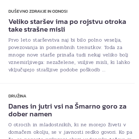
DUŠEVNO ZDRAVJE IN ODNOSI
Veliko staršev ima po rojstvu otroka
take strašne misli
Prvo leto starševstva naj bi bilo polno veselja,
povezovanja in pomembnih trenutkov. Toda za
mnoge nove starše prinaša tudi nekaj veliko bolj
vznemirljivega: nezaželene, vsiljive misli, ki lahko
vključujejo strašljive podobe poškodb …
DRUŽINA
Danes in jutri vsi na Šmarno goro za
dober namen
O otrocih in mladostnikih, ki ne morejo živeti v
domačem okolju, se v javnosti redko govori. Ko pa