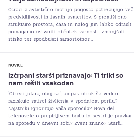
Otroci z avtistično motnjo pogosto potrebujejo več
predvidljivosti in jasnih usmeritev. S premišljeno
strukturo prostora, časa in nalog jim lahko odrasli
pomagamo ustvariti občutek varnosti, zmanjšati
stisko ter spodbujati samostojnos…
NOVICE
Izčrpani starši priznavajo: Ti triki so
nam rešili vsakodan
'Obleci jakno, obuj se', ampak otrok še vedno
raziskuje smisel življenja v spodnjem perilu?
Najstniki ignorirajo vaša sporočila? Nova del
telenovele o prepirljivem bratu in sestri je pravkar
na sporedu v dnevni sobi? Zveni znano? Starš…