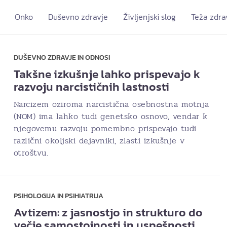
Onko
Duševno zdravje
Življenjski slog
Teža zdra
DUŠEVNO ZDRAVJE IN ODNOSI
Takšne izkušnje lahko prispevajo k
razvoju narcističnih lastnosti
Narcizem oziroma narcistična osebnostna motnja
(NOM) ima lahko tudi genetsko osnovo, vendar k
njegovemu razvoju pomembno prispevajo tudi
različni okoljski dejavniki, zlasti izkušnje v
otroštvu.
PSIHOLOGIJA IN PSIHIATRIJA
Avtizem: z jasnostjo in strukturo do
večje samostojnosti in uspešnosti