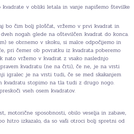
 kvadrate v obliki letala in vanje napišemo številke
j bo čim bolj ploščat, vržemo v prvi kvadrat in
 dveh nogah glede na oštevilčen kvadrat do konca.
em) se obrnemo v skoku, si malce odpočijemo in
e, pri čemer ob povratku iz kvadrata poberemo
k nato vržemo v kvadrat z vsako naslednjo
 pravem kvadratu (ne na črti), če ne, je na vrsti
dnji igralec je na vrsti tudi, če se med skakanjem
 kvadratu stopimo na tla tudi z drugo nogo.
 preskoči vseh osem kvadratov.
t, motorične sposobnosti, obilo veselja in zabave,
o hitro izkazalo, da so vaši otroci bolj spretni od