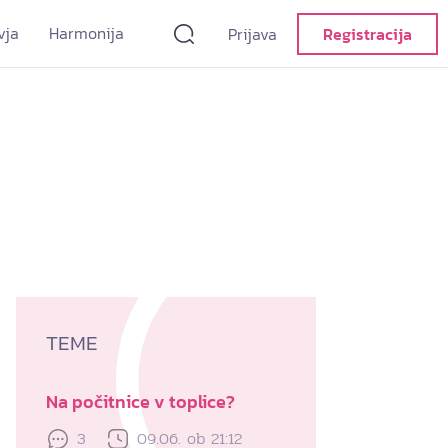
vja
Harmonija
Prijava
Registracija
TEME
Na počitnice v toplice?
3
09.06. ob 21:12