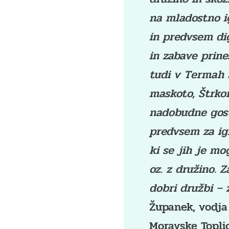
na mladostno ig
in predvsem dig
in zabave prine
tudi v Termah 
maskoto, Štrko
nadobudne goste
predvsem za igr
ki se jih je mog
oz. z družino. Z
dobri družbi – 
Županek, vodja
Moravske Toplic