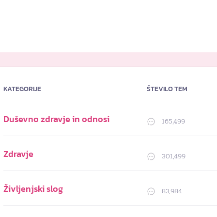
KATEGORIJE
ŠTEVILO TEM
Duševno zdravje in odnosi
165,499
Zdravje
301,499
Življenjski slog
83,984