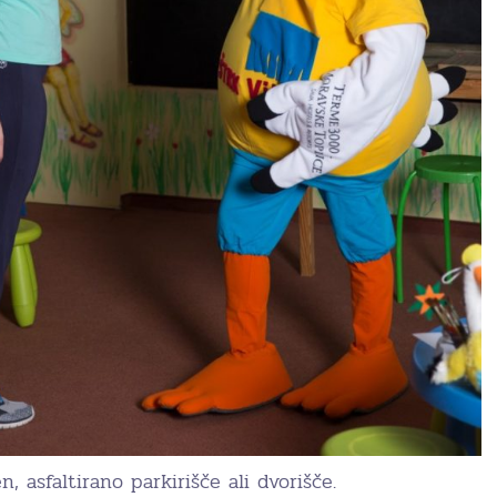
 asfaltirano parkirišče ali dvorišče.