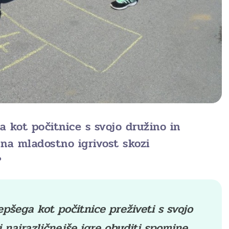
a kot počitnice s svojo družino in
na mladostno igrivost skozi
?
lepšega kot počitnice preživeti s svojo
i najrazličnejše igre obuditi spomine