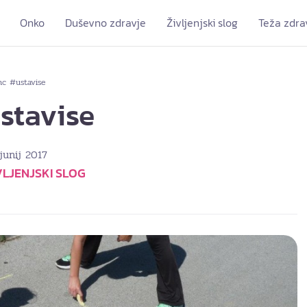
Onko
Duševno zdravje
Življenjski slog
Teža zdra
nc #ustavise
stavise
 junij 2017
VLJENJSKI SLOG