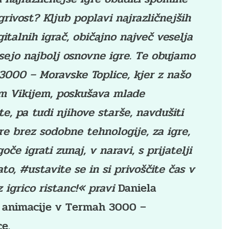
rivost? Kljub poplavi najrazličnejših
italnih igrač, običajno največ veselja
sejo najbolj osnovne igre. Te obujamo
3000 – Moravske Toplice, kjer z našo
m Vikijem, poskušava mlade
, pa tudi njihove starše, navdušiti
e brez sodobne tehnologije, za igre,
oče igrati zunaj, v naravi, s prijatelji
ato, #ustavite se in si privoščite čas v
z igrico
ristanc
!« pravi
Daniela
 animacije v Termah 3000 –
e.