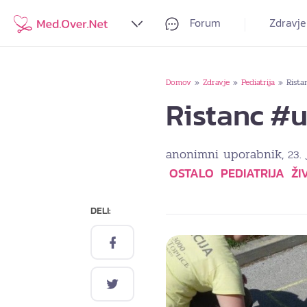
Forum
Zdravje
Domov
Zdravje
Pediatrija
Rista
»
»
»
Ristanc #u
anonimni uporabnik
, 23.
OSTALO
PEDIATRIJA
ŽI
DELI: