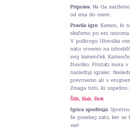
Priprava:
Na tla narišemo
od ena do osem.
Pravila igre:
Kamen, ki na
skačemo po eni oziroma
V polkrogu (številka os
nato vrnemo na izhodišč
svoj kamenček. Kamenče
številko. Pristati mora v
naslednji igralec. Nasle
prevrnemo ali v enojnem
Zmaga tisti, ki uspešno
Šlik, šlak, šlok
Igrica spodbuja:
Spretnos
še posebej zato, ker se b
vas!