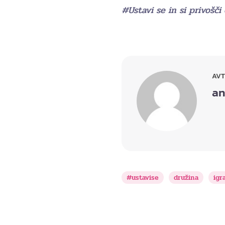
#Ustavi se in si privošči
AV
an
#ustavise
družina
igr