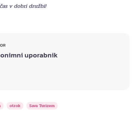
 čas v dobri družbi!
TOR
onimni uporabnik
a
otrok
Sava Turizem