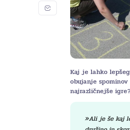
Kaj je lahko lepšeg
obujanje spominov 
najrazličnejše igre
»Ali je še kaj 
družino in skoz