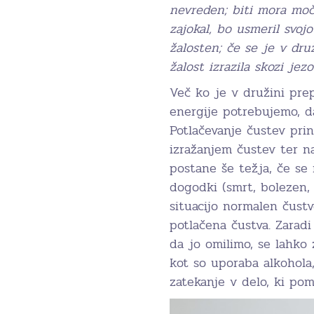
nevreden; biti mora moča
zajokal, bo usmeril svoj
žalosten; če se je v druž
žalost izrazila skozi jezo
Več ko je v družini prep
energije potrebujemo, da
Potlačevanje čustev pri
izražanjem čustev ter na
postane še težja, če se 
dogodki (smrt, bolezen, 
situacijo normalen čust
potlačena čustva. Zarad
da jo omilimo, se lahko
kot so uporaba alkohola
zatekanje v delo, ki pom