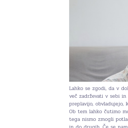
Lahko se zgodi, da v do
več zadrževati v sebi in
preplavijo, obvladujejo
Ob tem lahko čutimo mo
tega nismo zmogli potla
in do drugih. Če se nam