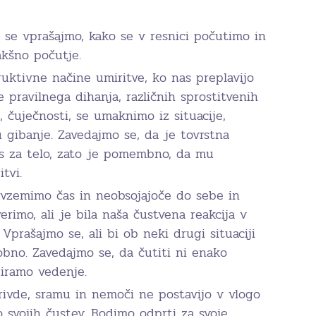
 se vprašajmo, kako se v resnici počutimo in
akšno počutje.
ruktivne načine umiritve, ko nas preplavijo
 pravilnega dihanja, različnih sprostitvenih
, čuječnosti, se umaknimo iz situacije,
gibanje. Zavedajmo se, da je tovrstna
res za telo, zato je pomembno, da mu
tvi.
 vzemimo čas in neobsojajoče do sebe in
erimo, ali je bila naša čustvena reakcija v
. Vprašajmo se, ali bi ob neki drugi situaciji
dobno. Zavedajmo se, da čutiti ni enako
biramo vedenje.
rivde, sramu in nemoči ne postavijo v vlogo
 svojih čustev. Bodimo odprti za svoje