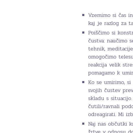
Vzemimo si čas in
kaj je razlog za t
Poiščimo si konst
čustva: naučimo se
tehnik, meditacije
omogočimo telesu 
reakcija velik st
pomagamo k umiri
Ko se umirimo, si
svojih čustev prev
skladu s situacijo
čutili/ravnali po
odreagirati. Mi iz
Naj nas občutki k
žrtve v odnosu do