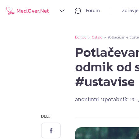
Forum
Zdravje
Domov
Ostalo
Potlačevanje čust
»
»
Potlačevan
odmik od s
#ustavise
anonimni uporabnik
, 26.
DELI: