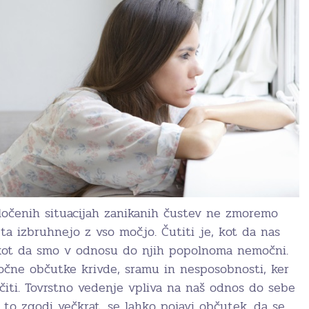
ločenih situacijah zanikanih čustev ne zmoremo
 ta izbruhnejo z vso močjo. Čutiti je, kot da nas
, kot da smo v odnosu do njih popolnoma nemočni.
čne občutke krivde, sramu in nesposobnosti, ker
čiti. Tovrstno vedenje vpliva na naš odnos do sebe
 to zgodi večkrat, se lahko pojavi občutek, da se