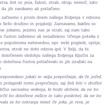
tva, kot so jeza, žalost, strah, obup, nemoč, zato
 da jih zanikamo ali potlačimo.
i začnemo s prvim dnem našega življenja v odnosu
 s širšo družino in prijatelji. Zaznavamo, kakšni so
e se jokamo, jezimo, nas je strah, saj nam tako
no čustvo zaželeno ali nezaželeno. Učenje poteka z
to popolnoma nebesedno, npr. mrki pogledi, vpitje,
stva, otrok ne dobi odziva ipd. V želji, da bi
v določenem obdobju našega življenja ključni za
 določena čustva potlačevati in jih izražati na
.
prepovedano jokati in velja prepričanje, da če jočeš,
 prilagodil temu prepričanju, saj želi biti v družini
zlična varovalna vedenja, ki bodo skrbela, da ne bo
zakrčil bo določene mišice in tako poskrbel, da ne bo
ovala se bo notranja misel: če joka, je reva, je