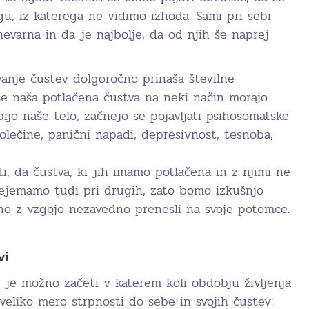
u, iz katerega ne vidimo izhoda. Sami pri sebi
evarna in da je najbolje, da od njih še naprej
vanje čustev dolgoročno prinaša številne
 se naša potlačena čustva na neki način morajo
bijo naše telo; začnejo se pojavljati psihosomatske
olečine, panični napadi, depresivnost, tesnoba,
, da čustva, ki jih imamo potlačena in z njimi ne
ejemamo tudi pri drugih, zato bomo izkušnjo
tno z vzgojo nezavedno prenesli na svoje potomce.
vi
i je možno začeti v katerem koli obdobju življenja
veliko mero strpnosti do sebe in svojih čustev: