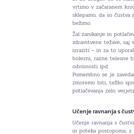
vrtimo v začaranem krog
sklepamo, da so čustva n
bežimo.
Žal zanikanje in potlače
zdravstvene težave, saj
izraziti – in za to upora
bolezni, razne telesne b
odvisnosti ipd.
Pomembno se je zavedati
zmoremo biti, težko spr
potlačevanja zelo verje
Učenje ravnanja s čust
Učenje ravnanja s čustv
in poteka postopoma, z 