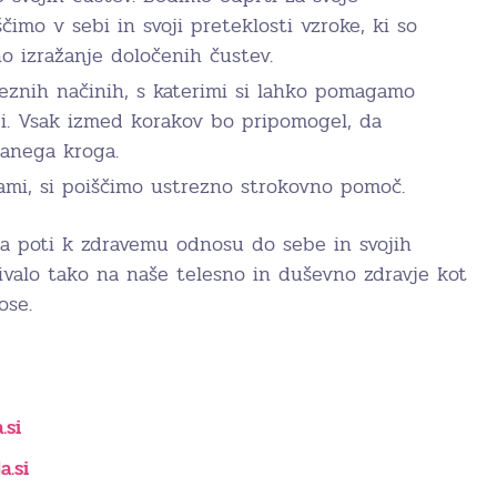
ščimo v sebi in svoji preteklosti vzroke, ki so
no izražanje določenih čustev.
eznih načinih, s katerimi si lahko pomagamo
ji. Vsak izmed korakov bo pripomogel, da
ranega kroga.
mi, si poiščimo ustrezno strokovno pomoč.
na poti k zdravemu odnosu do sebe in svojih
livalo tako na naše telesno in duševno zdravje kot
ose.
.si
a.si