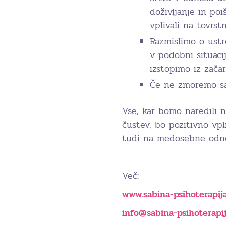
doživljanje in poi
vplivali na tovrst
Razmislimo o ustr
v podobni situaci
izstopimo iz zača
Če ne zmoremo sa
Vse, kar bomo naredili 
čustev, bo pozitivno vp
tudi na medosebne odn
Več:
www.sabina-psihoterapija
info@sabina-psihoterapij