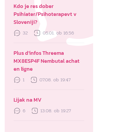
Kdo je res dober
Psihiater/Psihoterapevt v
Sloveniji?
32
05.01. ob 16:56
Plus d’infos Threema
MX8ESP4F Nembutal achat
en ligne
1
07.08. ob 19:47
Lijak na MV
6
13.08. ob 19:27