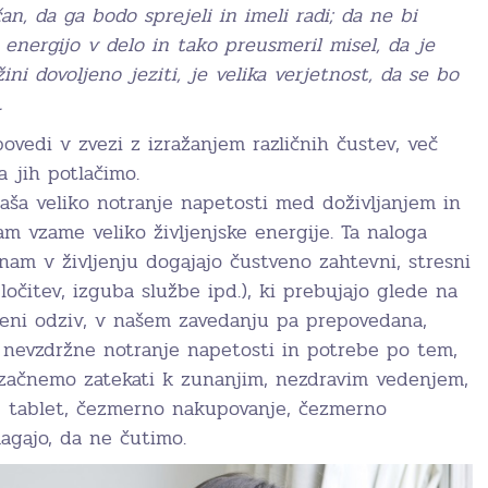
n, da ga bodo sprejeli in imeli radi; da ne bi
o energijo v delo in tako preusmeril misel, da je
ini dovoljeno jeziti, je velika verjetnost, da se bo
.
ovedi v zvezi z izražanjem različnih čustev, več
 jih potlačimo.
naša veliko notranje napetosti med doživljanjem in
m vzame veliko življenjske energije. Ta naloga
nam v življenju dogajajo čustveno zahtevni, stresni
ločitev, izguba službe ipd.), ki prebujajo glede na
veni odziv, v našem zavedanju pa prepovedana,
i nevzdržne notranje napetosti in potrebe po tem,
 začnemo zatekati k zunanjim, nezdravim vedenjem,
, tablet, čezmerno nakupovanje, čezmerno
agajo, da ne čutimo.