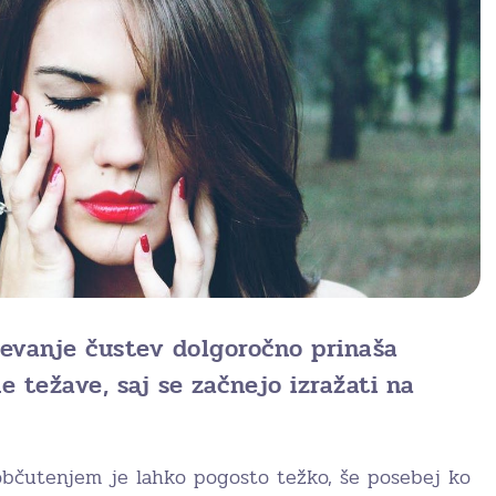
čevanje čustev dolgoročno prinaša
e težave, saj se začnejo izražati na
m občutenjem je lahko pogosto težko, še posebej ko