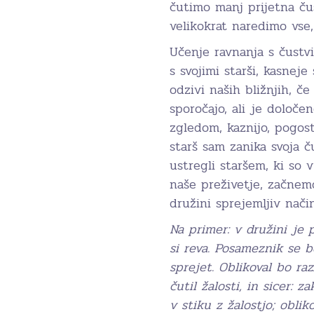
čutimo manj prijetna čus
velikokrat naredimo vse,
Učenje ravnanja s čustv
s svojimi starši, kasneje
odzivi naših bližnjih, č
sporočajo, ali je določe
zgledom, kaznijo, pogos
starš sam zanika svoja ču
ustregli staršem, ki so 
naše preživetje, začnemo
družini sprejemljiv način
Na primer: v družini je 
si reva. Posameznik se bo
sprejet. Oblikoval bo ra
čutil žalosti, in sicer: 
v stiku z žalostjo; oblik