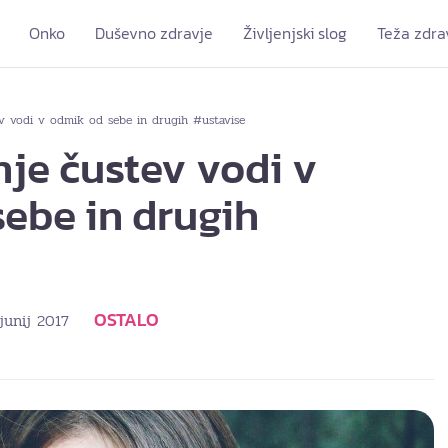
Onko
Duševno zdravje
Življenjski slog
Teža zdra
ev vodi v odmik od sebe in drugih #ustavise
je čustev vodi v
ebe in drugih
OSTALO
 junij 2017