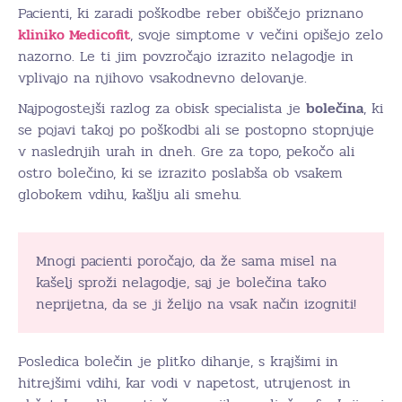
Pacienti, ki zaradi poškodbe reber obiščejo priznano
kliniko Medicofit
, svoje simptome v večini opišejo zelo
nazorno. Le ti jim povzročajo izrazito nelagodje in
vplivajo na njihovo vsakodnevno delovanje.
Najpogostejši razlog za obisk specialista je
bolečina
, ki
se pojavi takoj po poškodbi ali se postopno stopnjuje
v naslednjih urah in dneh. Gre za topo, pekočo ali
ostro bolečino, ki se izrazito poslabša ob vsakem
globokem vdihu, kašlju ali smehu.
Mnogi pacienti poročajo, da že sama misel na
kašelj sproži nelagodje, saj je bolečina tako
neprijetna, da se ji želijo na vsak način izogniti!
Posledica bolečin je plitko dihanje, s krajšimi in
hitrejšimi vdihi, kar vodi v napetost, utrujenost in