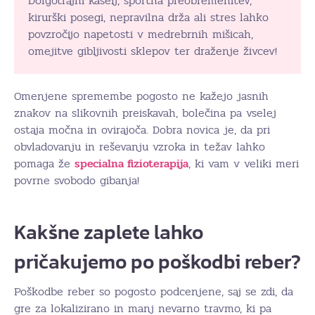
Dolgotrajni kašelj, športna preobremenitev,
kirurški posegi, nepravilna drža ali stres lahko
povzročijo napetosti v medrebrnih mišicah,
omejitve gibljivosti sklepov ter draženje živcev!
Omenjene spremembe pogosto ne kažejo jasnih
znakov na slikovnih preiskavah, bolečina pa vselej
ostaja močna in ovirajoča. Dobra novica je, da pri
obvladovanju in reševanju vzroka in težav lahko
pomaga že
specialna fizioterapija
, ki vam v veliki meri
povrne svobodo gibanja!
Kakšne zaplete lahko
pričakujemo po poškodbi reber?
Poškodbe reber so pogosto podcenjene, saj se zdi, da
gre za lokalizirano in manj nevarno travmo, ki pa