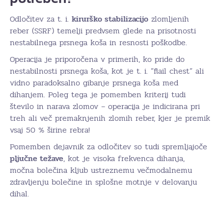
Odločitev za t. i.
kirurško stabilizacijo
zlomljenih
reber (SSRF) temelji predvsem glede na prisotnosti
nestabilnega prsnega koša in resnosti poškodbe.
Operacija je priporočena v primerih, ko pride do
nestabilnosti prsnega koša, kot je t. i. ”flail chest” ali
vidno paradoksalno gibanje prsnega koša med
dihanjem. Poleg tega je pomemben kriterij tudi
število in narava zlomov – operacija je indicirana pri
treh ali več premaknjenih zlomih reber, kjer je premik
vsaj 50 % širine rebra!
Pomemben dejavnik za odločitev so tudi spremljajoče
pljučne težave
, kot je visoka frekvenca dihanja,
močna bolečina kljub ustreznemu večmodalnemu
zdravljenju bolečine in splošne motnje v delovanju
dihal.