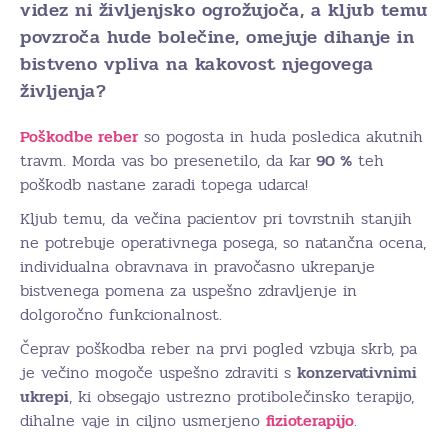
videz ni življenjsko ogrožujoča, a kljub temu
povzroča hude bolečine, omejuje dihanje in
bistveno vpliva na kakovost njegovega
življenja?
Poškodbe reber
so pogosta in huda posledica akutnih
travm. Morda vas bo presenetilo, da kar
90 %
teh
poškodb nastane zaradi topega udarca!
Kljub temu, da večina pacientov pri tovrstnih stanjih
ne potrebuje operativnega posega, so natančna ocena,
individualna obravnava in pravočasno ukrepanje
bistvenega pomena za uspešno zdravljenje in
dolgoročno funkcionalnost.
Čeprav poškodba reber na prvi pogled vzbuja skrb, pa
je večino mogoče uspešno zdraviti s
konzervativnimi
ukrepi
, ki obsegajo ustrezno protibolečinsko terapijo,
dihalne vaje in ciljno usmerjeno
fizioterapijo
.