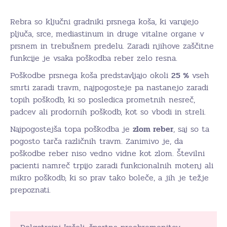
Rebra so ključni gradniki prsnega koša, ki varujejo
pljuča, srce, mediastinum in druge vitalne organe v
prsnem in trebušnem predelu. Zaradi njihove zaščitne
funkcije je vsaka poškodba reber zelo resna.
Poškodbe prsnega koša predstavljajo okoli
25 %
vseh
smrti zaradi travm, najpogosteje pa nastanejo zaradi
topih poškodb, ki so posledica prometnih nesreč,
padcev ali prodornih poškodb, kot so vbodi in streli.
Najpogostejša topa poškodba je
zlom reber
, saj so ta
pogosto tarča različnih travm. Zanimivo je, da
poškodbe reber niso vedno vidne kot zlom. Številni
pacienti namreč trpijo zaradi funkcionalnih motenj ali
mikro poškodb, ki so prav tako boleče, a jih je težje
prepoznati.