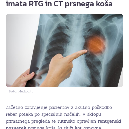
imata RTG in CT prsnega koša
Foto: Medicofit
Začetno zdravljenje pacientov z akutno poškodbo
reber poteka po specialnih načelih. V sklopu
primarnega pregleda je rutinsko opravljen
rentgenski
posnetek
prsnega koša, ki služi kot osnovna