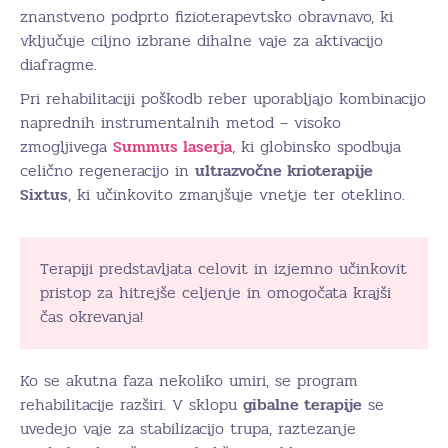
znanstveno podprto fizioterapevtsko obravnavo, ki
vključuje ciljno izbrane dihalne vaje za aktivacijo
diafragme.
Pri rehabilitaciji poškodb reber uporabljajo kombinacijo
naprednih instrumentalnih metod – visoko
zmogljivega
Summus laserja
, ki globinsko spodbuja
celično regeneracijo in
ultrazvočne krioterapije
Sixtus
, ki učinkovito zmanjšuje vnetje ter oteklino.
Terapiji predstavljata celovit in izjemno učinkovit
pristop za hitrejše celjenje in omogočata krajši
čas okrevanja!
Ko se akutna faza nekoliko umiri, se program
rehabilitacije razširi. V sklopu
gibalne terapije
se
uvedejo vaje za stabilizacijo trupa, raztezanje