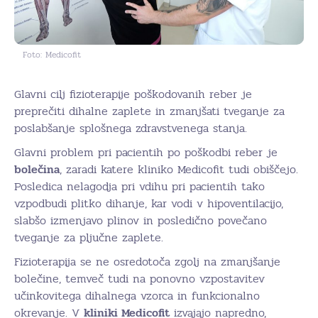
Foto: Medicofit
Glavni cilj fizioterapije poškodovanih reber je
preprečiti dihalne zaplete in zmanjšati tveganje za
poslabšanje splošnega zdravstvenega stanja.
Glavni problem pri pacientih po poškodbi reber je
bolečina
, zaradi katere kliniko Medicofit tudi obiščejo.
Posledica nelagodja pri vdihu pri pacientih tako
vzpodbudi plitko dihanje, kar vodi v hipoventilacijo,
slabšo izmenjavo plinov in posledično povečano
tveganje za pljučne zaplete.
Fizioterapija se ne osredotoča zgolj na zmanjšanje
bolečine, temveč tudi na ponovno vzpostavitev
učinkovitega dihalnega vzorca in funkcionalno
okrevanje. V
kliniki Medicofit
izvajajo napredno,