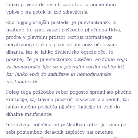
lahko privede do resnih zapletov, ki pomembno
vplivajo na potek in izid zdravljenja.
Ena najpogostejših posledic je pnevmotoraks, ki
nastane, ko zrak, zaradi poškodbe pljučnega tkiva,
prodre v plevralni prostor. Motnja normalnega
negativnega tlaka v prsni votlini povzroči okvaro
dihanja, kar je lahko življenjsko ogrožujoče, še
posebej, če je pnevmotoraks obsežen.
Podobno velja
za hemotoraks, kjer se v plevralni votlini nabira kri,
kar lahko vodi do zadušitve in hemodinamske
nestabilnosti!
Poleg tega poškodbe reber pogosto spremljajo pljučne
kontuzije, saj travma povzroči krvavitve v alveolih, kar
lahko močno poslabša pljučno funkcijo in vodi do
dihalne insuficience.
Intenzivna bolečina pri poškodbah reber je sama po
sebi pomemben dejavnik zapletov, saj omejuje