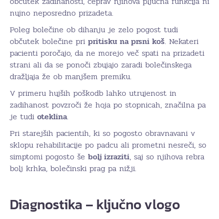
občutek zadihanosti, čeprav njihova pljučna funkcija ni
nujno neposredno prizadeta.
Poleg bolečine ob dihanju je zelo pogost tudi
občutek bolečine pri
pritisku na prsni koš
. Nekateri
pacienti poročajo, da ne morejo več spati na prizadeti
strani ali da se ponoči zbujajo zaradi bolečinskega
dražljaja že ob manjšem premiku.
V primeru hujših poškodb lahko utrujenost in
zadihanost povzroči že hoja po stopnicah, značilna pa
je tudi
oteklina
.
Pri starejših pacientih, ki so pogosto obravnavani v
sklopu rehabilitacije po padcu ali prometni nesreči, so
simptomi pogosto še
bolj izraziti
, saj so njihova rebra
bolj krhka, bolečinski prag pa nižji.
Diagnostika – ključno vlogo