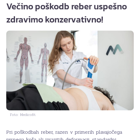
Večino poškodb reber uspešno
zdravimo konzervativno!
Foto: Medicofit
Pri poškodbah reber, razen v primerih plavajočega
prsnega koša ali izrazitih deformacij, standardni