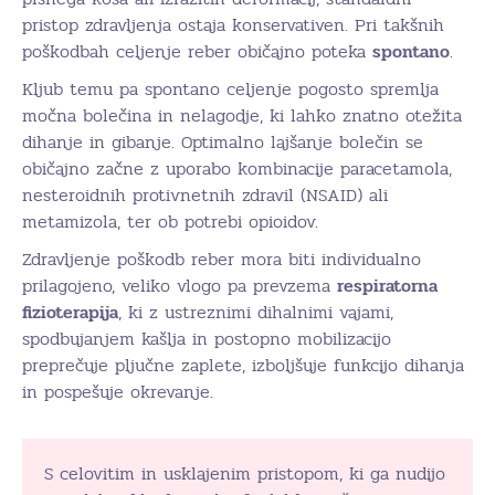
pristop zdravljenja ostaja konservativen. Pri takšnih
poškodbah celjenje reber običajno poteka
spontano
.
Kljub temu pa spontano celjenje pogosto spremlja
močna bolečina in nelagodje, ki lahko znatno otežita
dihanje in gibanje. Optimalno lajšanje bolečin se
običajno začne z uporabo kombinacije paracetamola,
nesteroidnih protivnetnih zdravil (NSAID) ali
metamizola, ter ob potrebi opioidov.
Zdravljenje poškodb reber mora biti individualno
prilagojeno, veliko vlogo pa prevzema
respiratorna
fizioterapija
, ki z ustreznimi dihalnimi vajami,
spodbujanjem kašlja in postopno mobilizacijo
preprečuje pljučne zaplete, izboljšuje funkcijo dihanja
in pospešuje okrevanje.
S celovitim in usklajenim pristopom, ki ga nudijo