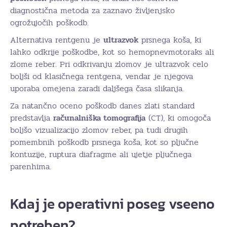
diagnostična metoda za zaznavo življenjsko
ogrožujočih poškodb.
Alternativa rentgenu je
ultrazvok
prsnega koša, ki
lahko odkrije poškodbe, kot so hemopnevmotoraks ali
zlome reber. Pri odkrivanju zlomov je ultrazvok celo
boljši od klasičnega rentgena, vendar je njegova
uporaba omejena zaradi daljšega časa slikanja.
Za natančno oceno poškodb danes zlati standard
predstavlja
računalniška tomografija
(CT), ki omogoča
boljšo vizualizacijo zlomov reber, pa tudi drugih
pomembnih poškodb prsnega koša, kot so pljučne
kontuzije, ruptura diafragme ali ujetje pljučnega
parenhima.
Kdaj je operativni poseg vseeno
potreben?