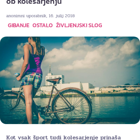
ob kolesarjenju
, 16. julij 2018
anonimni uporabnik
GIBANJE
OSTALO
ŽIVLJENJSKI SLOG
Kot vsak šport tudi kolesarjenje prinaša