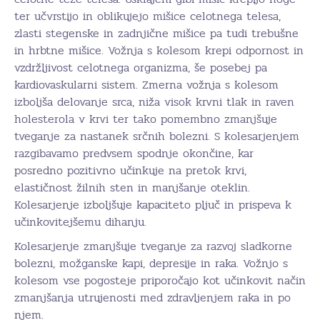
ter učvrstijo in oblikujejo mišice celotnega telesa,
zlasti stegenske in zadnjične mišice pa tudi trebušne
in hrbtne mišice. Vožnja s kolesom krepi odpornost in
vzdržljivost celotnega organizma, še posebej pa
kardiovaskularni sistem. Zmerna vožnja s kolesom
izboljša delovanje srca, niža visok krvni tlak in raven
holesterola v krvi ter tako pomembno zmanjšuje
tveganje za nastanek srčnih bolezni. S kolesarjenjem
razgibavamo predvsem spodnje okončine, kar
posredno pozitivno učinkuje na pretok krvi,
elastičnost žilnih sten in manjšanje oteklin.
Kolesarjenje izboljšuje kapaciteto pljuč in prispeva k
učinkovitejšemu dihanju.
Kolesarjenje zmanjšuje tveganje za razvoj sladkorne
bolezni, možganske kapi, depresije in raka. Vožnjo s
kolesom vse pogosteje priporočajo kot učinkovit način
zmanjšanja utrujenosti med zdravljenjem raka in po
njem.