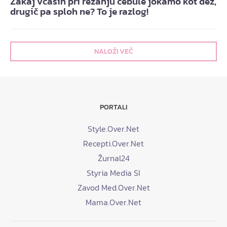
Zakaj včasih pri rezanju čebule jokamo kot dež,
drugič pa sploh ne? To je razlog!
NALOŽI VEČ
PORTALI
Style.Over.Net
Recepti.Over.Net
Žurnal24
Styria Media SI
Zavod Med.Over.Net
Mama.Over.Net