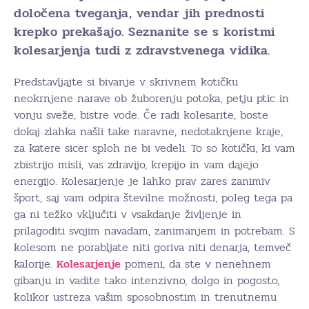
določena tveganja, vendar jih prednosti
krepko prekašajo. Seznanite se s koristmi
kolesarjenja tudi z zdravstvenega vidika.
Predstavljajte si bivanje v skrivnem kotičku
neokrnjene narave ob žuborenju potoka, petju ptic in
vonju sveže, bistre vode. Če radi kolesarite, boste
dokaj zlahka našli take naravne, nedotaknjene kraje,
za katere sicer sploh ne bi vedeli. To so kotički, ki vam
zbistrijo misli, vas zdravijo, krepijo in vam dajejo
energijo. Kolesarjenje je lahko prav zares zanimiv
šport, saj vam odpira številne možnosti, poleg tega pa
ga ni težko vključiti v vsakdanje življenje in
prilagoditi svojim navadam, zanimanjem in potrebam. S
kolesom ne porabljate niti goriva niti denarja, temveč
kalorije.
Kolesarjenje
pomeni, da ste v nenehnem
gibanju in vadite tako intenzivno, dolgo in pogosto,
kolikor ustreza vašim sposobnostim in trenutnemu