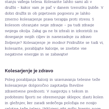
stanju vašega telesa. Kolesarite lahko sami ali v
družbi – kakor vam je pač v danem trenutku ljubše. V
dobri družbi in ob prijetnem pogovoru je lahko
zmerno kolesarjenje prava terapija proti stresu. S
kolesom ohranjate svoje zdravje – pa tudi zdravje
svojega okolja. Zakaj ga ne bi izbrali in izkoristili za
doseganje svojih ciljev in navsezadnje za zdravo
življenje? Kolesarjenje je modno! Pridružite se tudi vi,
kolesarite, porabljajte kalorije, se znebite vse
negativne energije in se zabavajte!
Kolesarjenje je zdravo
Poleg porabljanja kalorij in uravnavanja telesne teže
kolesarjenje dolgoročno zagotavlja številne
zdravstvene prednosti. V nasprotju s tekom in
podobnimi športi ne obremenjuje sklepov, zlasti kolen
in gležnjev, ker zaradi sedečega položaja ne nosijo
celotne teže telesa. Usklajeni gibi mišic krepijo noge