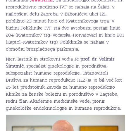
reproduktivno medicino IVF se nahaja na Šalati, v
najlepšem delu Zagreba, v Babonićevi ulici 121,
približno 20 minut hoje od Kvaternikovega trga. V
bližini Poliklinike IVF sta dve avtobusni postaji: linije
204 (Kvaternikov trg–Voćarska–Horvatovac) in linije 201
(Kaptol–Kvaternikov trg). Poliklinika se nahaja v
območju brezplačnega parkiranja.
Njen lastnik in strokovni vodja je
prof. dr. Velimir
Šimunić
, specialist ginekologije in porodništva,
subspecialist humane reprodukcije. Ustanovitelj
Društva za humano reprodukcijo HLZ-ja je bil več kot
25 let predstojnik Zavoda za humano reprodukcijo
Klinike za ženske bolezni in porodništvo v Zagrebu,
redni član Akademije medicinske vede, pionir
ginekološke endokrinologije in humane reprodukcije.