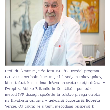
Prof. dr. Šimunić je že leta 1982/83 uvedel program
IVF v Petrovi bolnišnici in je bil vodja strokovnjakov,
ki so takrat kot sedma država na svetu (tretja država v
Evropi za Veliko Britanijo in Nemčijo) s pomočjo
metod IVF dosegli spočetje in rojstvo prvega otroka
na Hrvaškem oziroma v nekdanji Jugoslaviji, Roberta
Verige. Od takrat je s temi metodami prispeval k