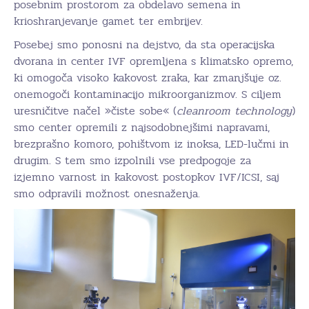
posebnim prostorom za obdelavo semena in
krioshranjevanje gamet ter embrijev.
Posebej smo ponosni na dejstvo, da sta operacijska
dvorana in center IVF opremljena s klimatsko opremo,
ki omogoča visoko kakovost zraka, kar zmanjšuje oz.
onemogoči kontaminacijo mikroorganizmov. S ciljem
uresničitve načel »čiste sobe« (
cleanroom technology
)
smo center opremili z najsodobnejšimi napravami,
brezprašno komoro, pohištvom iz inoksa, LED-lučmi in
drugim. S tem smo izpolnili vse predpogoje za
izjemno varnost in kakovost postopkov IVF/ICSI, saj
smo odpravili možnost onesnaženja.