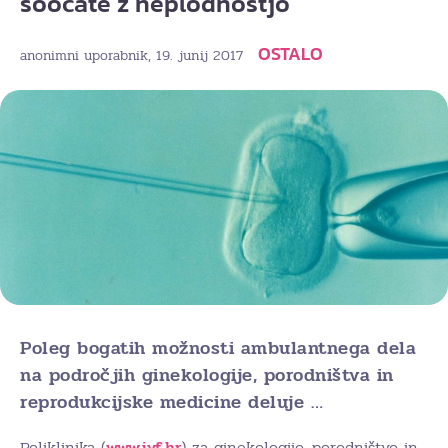
soočate z neplodnostjo
OSTALO
, 19. junij 2017
anonimni uporabnik
Poleg bogatih možnosti ambulantnega dela
na področjih ginekologije, porodništva in
reprodukcijske medicine deluje …
Poliklinika (
www.ivf.hr
) za ginekologijo, porodništvo in