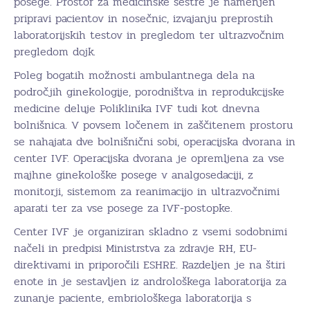
posege. Prostor za medicinske sestre je namenjen
pripravi pacientov in nosečnic, izvajanju preprostih
laboratorijskih testov in pregledom ter ultrazvočnim
pregledom dojk.
Poleg bogatih možnosti ambulantnega dela na
področjih ginekologije, porodništva in reprodukcijske
medicine deluje Poliklinika IVF tudi kot dnevna
bolnišnica. V povsem ločenem in zaščitenem prostoru
se nahajata dve bolnišnični sobi, operacijska dvorana in
center IVF. Operacijska dvorana je opremljena za vse
majhne ginekološke posege v analgosedaciji, z
monitorji, sistemom za reanimacijo in ultrazvočnimi
aparati ter za vse posege za IVF-postopke.
Center IVF je organiziran skladno z vsemi sodobnimi
načeli in predpisi Ministrstva za zdravje RH, EU-
direktivami in priporočili ESHRE. Razdeljen je na štiri
enote in je sestavljen iz androloškega laboratorija za
zunanje paciente, embriološkega laboratorija s