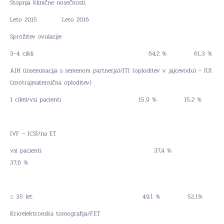
Stopnja klinične nosečnosti
Leto 2015 Leto 2016
Sprožitev ovulacije
3–4 cikli 64,2 % 61,3 %
AIH (inseminacija s semenom partnerja)/ITI (oploditev v jajcevodu) – IUI
(znotrajmaternična oploditev)
1 cikel/vsi pacienti 15,9 % 15,2 %
IVF – ICSI/na ET
vsi pacienti 37,4 %
37,6 %
≤ 35 let 49,1 % 52,1%
Krioelektronska tomografija/FET