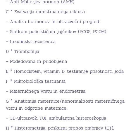
– Anti-Müllerjev hormon (AMH)
C * Evalvacija menstrualnega ciklusa
– Analiza hormonov in ultrazvočni pregled
– Sindrom policističnih jajčnikov (PCOS, PCOM)
– Inzulinska rezistenca
D * Trombofilija
– Podedovana in pridobljena
E * Homocistein, vitamin D, testiranje prisotnosti joda
F * Mikrobiološka testiranja
– Materničnega vratu in endometrija
G * Anatomija maternice/nenormalnosti materničnega
vratu in odprtine maternice
– 3D-ultrazvok, TUI, ambulantna histeroskopija
H * Histerometrija, poskusni prenos embrijev (ET),