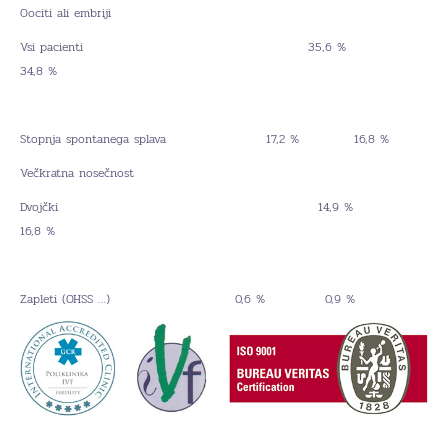
Oociti ali embriji
Vsi pacienti 35,6 %
34,8 %
Stopnja spontanega splava 17,2 % 16,8 %
Večkratna nosečnost
Dvojčki 14,9 %
16,8 %
Zapleti (OHSS …) 0,6 % 0,9 %