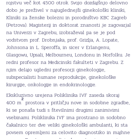
rojstvu več kot 4500 otrok. Svojo dozdajšnjo delovno
dobo je preživel v najuglednejši ginekološki kliniki,
Kliniki za ženske bolezni in porodništvo KBC Zagreb
(Petrova). Magisterij in doktorat znanosti je zagovarjal
na Univerzi v Zagrebu, izobraževal pa se je pod
vodstvom prof. Drobnjaka, prof. Grizlja, A. Lopate,
Johnsona in L. Speroffa, in sicer v Erlangenu,
Glasgowu, Upsali, Melbourneu, Londonu in Norfolku. Je
redni profesor na Medicinski fakulteti v Zagrebu. Z
njim delajo ugledni profesorji ginekologije,
subspecialisti humane reprodukcije, ginekološke
kirurgije, onkologije in endokrinologije.
Ekskluzivno urejena Poliklinika IVF zaseda skoraj
2
400 m
prostora v pritličju nove in sodobne zgradbe,
ki se ponaša tudi s številnimi drugimi zanimivimi
vsebinami. Poliklinika IVF ima prostrano in sodobno
čakalnico ter dve veliki ginekološki ambulanti, ki sta
povsem opremljeni za celovito diagnostiko in majhne