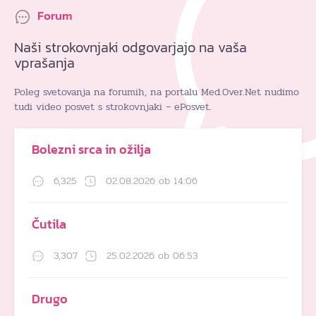
Forum
Naši strokovnjaki odgovarjajo na vaša
vprašanja
Poleg svetovanja na forumih, na portalu Med.Over.Net nudimo
tudi video posvet s strokovnjaki – ePosvet.
Bolezni srca in ožilja
6,325
02.08.2026 ob 14:06
Čutila
3,307
25.02.2026 ob 06:53
Drugo