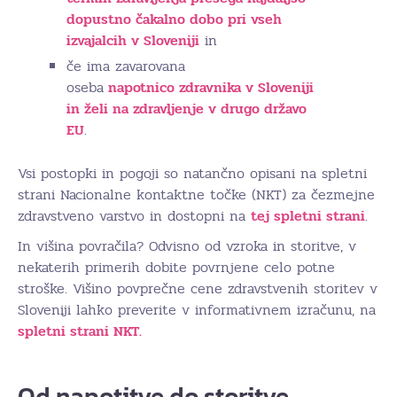
dopustno čakalno dobo pri vseh
izvajalcih v Sloveniji
in
če ima zavarovana
oseba
napotnico zdravnika v Sloveniji
in želi na zdravljenje v drugo državo
EU
.
Vsi postopki in pogoji so natančno opisani na spletni
strani Nacionalne kontaktne točke (NKT) za čezmejne
zdravstveno varstvo in dostopni na
tej spletni strani
.
In višina povračila? Odvisno od vzroka in storitve, v
nekaterih primerih dobite povrnjene celo potne
stroške. Višino povprečne cene zdravstvenih storitev v
Sloveniji lahko preverite v informativnem izračunu, na
spletni strani NKT.
Od napotitve do storitve