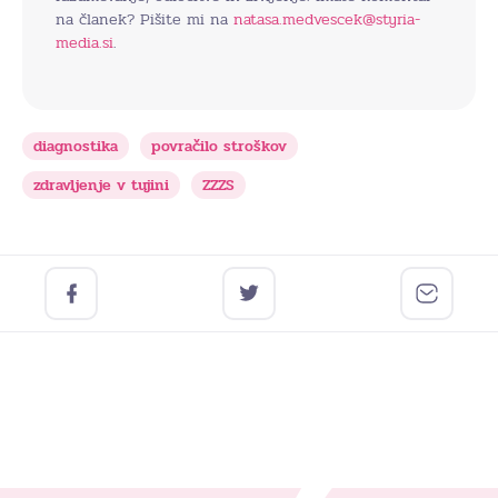
na članek? Pišite mi na
natasa.medvescek@styria-
media.si
.
diagnostika
povračilo stroškov
zdravljenje v tujini
ZZZS