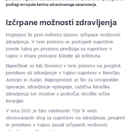
podlagi evropske kartice zdravstvenega zavarovanja.
Izčrpane možnosti zdravljenja
Poglejmo še prvo našteto izjemo: izčrpane možnosti
zdravljenja. V tem primeru se postopek napotitve
izvede takoj po prejemu predloga za napotitev v
tujino s strani pristojne klinike ali inštituta.
Največkrat so bili Slovenci v tem primeru na pregled,
preiskavo ali zdravljenje v tujino napoteni v Nemčijo,
Avstrijo in Italijo. Najpogosteje je šlo za ortopedske
operacije, zdravljenje epilepsije, različna kirurška
zdravljenja ter storitve s področja otroške srčne
kirurgije.
V letu 2021 je bilo odobrenih 73,9 % vseh
obravnavanih vlog za napotitev na zdravljenje, pregled
in preiskavo v tujino zaradi izčrpanih možnosti