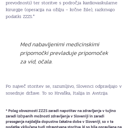
prevodnosti) ter storitve s področja kardiovaskularne
kirurgije (operacija na ožilju – krčne žile), razkrivajo
podatki ZZZS.*
Med nabavljenimi medicinskimi
pripomočki prevladuje pripomoček
za vid, očala.
Po največ storitev se, razumljivo, Slovenci odpravljajo v
sosednje države. To so Hrvaška, Italija in Avstrija.
* Poleg obveznosti ZZZS zaradi napotitev na zdravljenje v tujino
zaradi izčrpanih možnosti zdravljenja v Sloveniji in zaradi
preseganja najdaljše dopustne čakalne dobe v Sloveniji, so v te
podatke vključene tudi zdravstvene storitve, ki so bile opravljene na