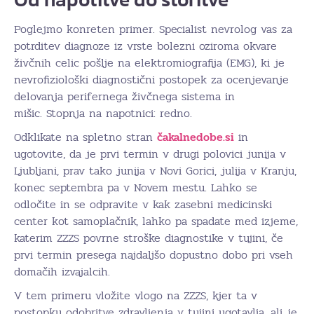
Poglejmo konreten primer. Specialist nevrolog vas za
potrditev diagnoze iz vrste bolezni oziroma okvare
živčnih celic pošlje na elektromiografija (EMG), ki je
nevrofiziološki diagnostični postopek za ocenjevanje
delovanja perifernega živčnega sistema in
mišic. Stopnja na napotnici: redno.
Odklikate na spletno stran
čakalnedobe.si
in
ugotovite, da je prvi termin v drugi polovici junija v
Ljubljani, prav tako junija v Novi Gorici, julija v Kranju,
konec septembra pa v Novem mestu. Lahko se
odločite in se odpravite v kak zasebni medicinski
center kot samoplačnik, lahko pa spadate med izjeme,
katerim ZZZS povrne stroške diagnostike v tujini, če
prvi termin presega najdaljšo dopustno dobo pri vseh
domačih izvajalcih.
V tem primeru vložite vlogo na ZZZS, kjer ta v
postopku odobritve zdravljenja v tujini ugotavlja, ali je