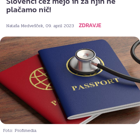
Slovenci čez mejo in za njih ne
plačamo nič!
ZDRAVJE
, 09. april 2023
Nataša Medvešček
Foto: Profimedia.