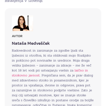
zdravljenja v Sloveniji.
AVTOR
Nataša Medvešček
Radovednost in zanimanje za zgodbe ljudi sta
ljubezni iz otroštva, ki sta oblikovali mojo študijsko
in poklicno pot novinarke in urednice. Moja druga
velika ljubezen – zanimanje za zdravje – me že več
kot 18 let vodi pri ustvarjanju vsebin za
laično in
strokovno javnost
. Prepričana sem, da je prav dialog
med zdravstveno stroko in posameznikom, kjer je
prostor za vprašanja, dvome in odgovore, prava pot
za razumljive in strokovno podprte vsebine. Zato je
moj cilj ustvarjati mostove, kjer se znanje stroke
sreča s človeško izkušnjo in postane orodje za boljše
razumevanje, odločitve in življenje. Imate komentar