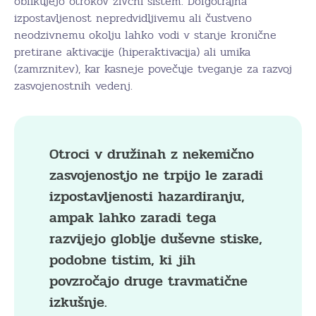
oblikujejo otrokov živčni sistem. Dolgotrajna
izpostavljenost nepredvidljivemu ali čustveno
neodzivnemu okolju lahko vodi v stanje kronične
pretirane aktivacije (hiperaktivacija) ali umika
(zamrznitev), kar kasneje povečuje tveganje za razvoj
zasvojenostnih vedenj.
Otroci v družinah z nekemično
zasvojenostjo ne trpijo le zaradi
izpostavljenosti hazardiranju,
ampak lahko zaradi tega
razvijejo globlje duševne stiske,
podobne tistim, ki jih
povzročajo druge travmatične
izkušnje.