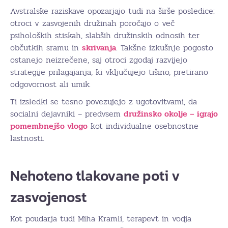
Avstralske raziskave opozarjajo tudi na širše posledice:
otroci v zasvojenih družinah poročajo o več
psiholoških stiskah, slabših družinskih odnosih ter
občutkih sramu in
skrivanja
. Takšne izkušnje pogosto
ostanejo neizrečene, saj otroci zgodaj razvijejo
strategije prilagajanja, ki vključujejo tišino, pretirano
odgovornost ali umik.
Ti izsledki se tesno povezujejo z ugotovitvami, da
socialni dejavniki – predvsem
družinsko okolje – igrajo
pomembnejšo vlogo
kot individualne osebnostne
lastnosti.
Nehoteno tlakovane poti v
zasvojenost
Kot poudarja tudi Miha Kramli, terapevt in vodja