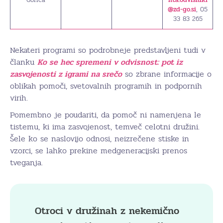
Gorica
nta.odvisniki
@zd-go.si
, 05
33 83 265
Nekateri programi so podrobneje predstavljeni tudi v
članku
Ko se hec spremeni v odvisnost: pot iz
zasvojenosti z igrami na srečo
so zbrane informacije o
oblikah pomoči, svetovalnih programih in podpornih
virih.
Pomembno je poudariti, da pomoč ni namenjena le
tistemu, ki ima zasvojenost, temveč celotni družini.
Šele ko se naslovijo odnosi, neizrečene stiske in
vzorci, se lahko prekine medgeneracijski prenos
tveganja.
Otroci v družinah z nekemično