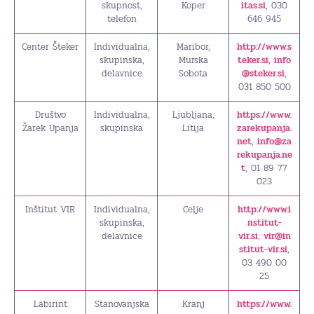
skupnost,
Koper
itas.si
, 030
telefon
646 945
Center Šteker
Individualna,
Maribor,
http://www.s
skupinska,
Murska
teker.si
,
info
delavnice
Sobota
@steker.si
,
031 850 500
Društvo
Individualna,
Ljubljana,
https://www.
Žarek Upanja
skupinska
Litija
zarekupanja.
net
,
info@za
rekupanja.ne
t
, 01 89 77
023
Inštitut VIR
Individualna,
Celje
http://www.i
skupinska,
nstitut-
delavnice
vir.si
,
vir@in
stitut-vir.si
,
03 490 00
25
Labirint
Stanovanjska
Kranj
https://www.