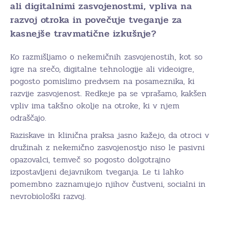
ali digitalnimi zasvojenostmi, vpliva na
razvoj otroka in povečuje tveganje za
kasnejše travmatične izkušnje?
Ko razmišljamo o nekemičnih zasvojenostih, kot so
igre na srečo, digitalne tehnologije ali videoigre,
pogosto pomislimo predvsem na posameznika, ki
razvije zasvojenost. Redkeje pa se vprašamo, kakšen
vpliv ima takšno okolje na otroke, ki v njem
odraščajo.
Raziskave in klinična praksa jasno kažejo, da otroci v
družinah z nekemično zasvojenostjo niso le pasivni
opazovalci, temveč so pogosto dolgotrajno
izpostavljeni dejavnikom tveganja. Le ti lahko
pomembno zaznamujejo njihov čustveni, socialni in
nevrobiološki razvoj.