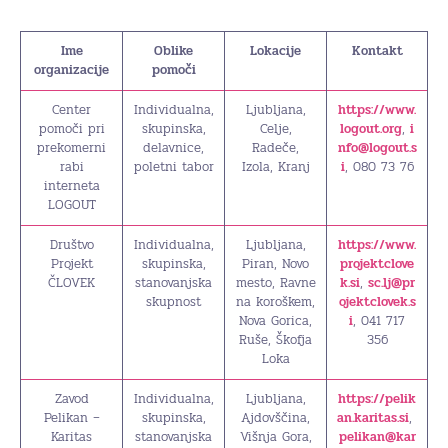
Ime
Oblike
Lokacije
Kontakt
organizacije
pomoči
Center
Individualna,
Ljubljana,
https://www.
pomoči pri
skupinska,
Celje,
logout.org
,
i
prekomerni
delavnice,
Radeče,
nfo@logout.s
rabi
poletni tabor
Izola, Kranj
i
, 080 73 76
interneta
LOGOUT
Društvo
Individualna,
Ljubljana,
https://www.
Projekt
skupinska,
Piran, Novo
projektclove
ČLOVEK
stanovanjska
mesto, Ravne
k.si
,
sc.lj@pr
skupnost
na koroškem,
ojektclovek.s
Nova Gorica,
i
, 041 717
Ruše, Škofja
356
Loka
Zavod
Individualna,
Ljubljana,
https://pelik
Pelikan –
skupinska,
Ajdovščina,
an.karitas.si
,
Karitas
stanovanjska
Višnja Gora,
pelikan@kar