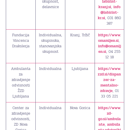
skupnost,
labirint-
delavnice
kranj.si
,
info
@labirint-
kr.si
, 031 860
387
Fundacija
Individualna,
Kranj, Tržič
https://www.
Vincenca
skupinska,
omamljen.si
,
Drakslerja
stanovanjska
info@omamlj
skupnost
en.si
, 04 255
12 18
Ambulanta
Individualna
Ljubljana
https://www.
za
zzd.si/dispan
zdravljenje
zer-za-
odvisnosti
mentalno-
ŽZD
zdravje
, 01
Ljubljana
33 05 221
Center za
Individualna
Nova Gorica
https://www.
zdravljenje
zd-
odvisnosti,
go.si/ambula
ZD Nova
nte
,
ambula