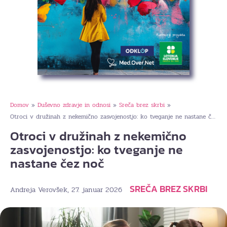
Domov
Duševno zdravje in odnosi
Sreča brez skrbi
»
»
»
Otroci v družinah z nekemično zasvojenostjo: ko tveganje ne nastane čez noč
Otroci v družinah z nekemično
zasvojenostjo: ko tveganje ne
nastane čez noč
SREČA BREZ SKRBI
, 27. januar 2026
Andreja Verovšek