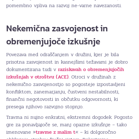
pomembno vpliva na razvoj ne-varne navezanosti.
Nekemična zasvojenost in
obremenjujoče izkušnje
Povezava med odraščanjem v družini, kjer je bila
prisotna zasvojenost in kasnejšimi težavami je dobro
dokumentirana tudi v
raziskavah o obremenjujočih
izkušnjah v otroštvu (ACE)
. Otroci v družinah z
nekemično zasvojenostjo so pogosteje izpostavljeni
konfliktom, zanemarjanju, čustveni nestabilnosti,
finančni negotovosti in občutku odgovornosti, ki
presega njihovo razvojno stopnjo.
Travma ni nujno enkratni, ekstremni dogodek. Pogosto
gre za ponavljajoče se, manj opazne izkušnje – tako
imenovane »
travme z malim t
« – ki dolgoročno