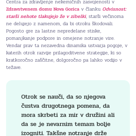
Centra za zdravljenje nekemičnih zasvojenosti v
Zdravstvenem domu Nova Gorica
v članku
Odvisnost:
starši nehote tlakujejo že v zibelki
, starši večinoma
ne delujejo z namenom, da bi otroku škodovali.
Pogosto gre za lastne nepredelane stiske,
pomanjkanje podpore in omejene notranje vire.
Vendar prav ta nezavedna dinamika ustvarja pogoje, v
katerih otrok razvije prilagoditvene strategije, ki so
kratkoročno zaščitne, dolgoročno pa lahko vodijo v
težave.
Otrok se nauči, da so njegova
čustva drugotnega pomena, da
mora skrbeti za mir v družini ali
da se je nevarnim temam bolje
izogniti. Takšne notranje drže