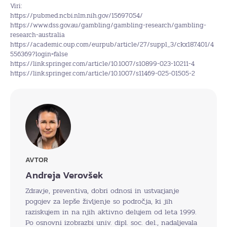
Viri:
https://pubmed.ncbi.nlm.nih.gov/15697054/
https://www.dss.gov.au/gambling/gambling-research/gambling-
research-australia
https://academic.oup.com/eurpub/article/27/suppl_3/ckx187.401/4
556369?login=false
https://link.springer.com/article/10.1007/s10899-023-10211-4
https://link.springer.com/article/10.1007/s11469-025-01505-2
AVTOR
Andreja Verovšek
Zdravje, preventiva, dobri odnosi in ustvarjanje
pogojev za lepše življenje so področja, ki jih
raziskujem in na njih aktivno delujem od leta 1999.
Po osnovni izobrazbi univ. dipl. soc. del., nadaljevala