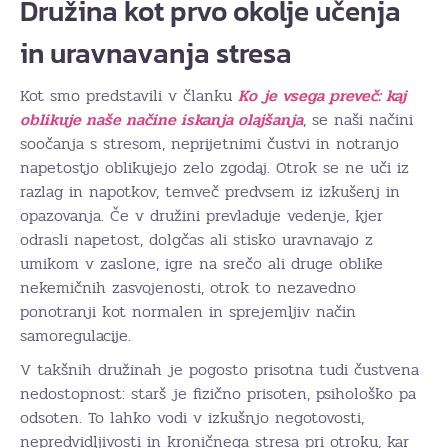
Družina kot prvo okolje učenja
in uravnavanja stresa
Kot smo predstavili v članku
Ko je vsega preveč: kaj
oblikuje naše načine iskanja olajšanja
, se naši načini
soočanja s stresom, neprijetnimi čustvi in notranjo
napetostjo oblikujejo zelo zgodaj. Otrok se ne uči iz
razlag in napotkov, temveč predvsem iz izkušenj in
opazovanja. Če v družini prevladuje vedenje, kjer
odrasli napetost, dolgčas ali stisko uravnavajo z
umikom v zaslone, igre na srečo ali druge oblike
nekemičnih zasvojenosti, otrok to nezavedno
ponotranji kot normalen in sprejemljiv način
samoregulacije.
V takšnih družinah je pogosto prisotna tudi čustvena
nedostopnost: starš je fizično prisoten, psihološko pa
odsoten. To lahko vodi v izkušnjo negotovosti,
nepredvidljivosti in kroničnega stresa pri otroku, kar