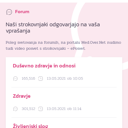
Forum
Naši strokovnjaki odgovarjajo na vaša
vprašanja
Poleg svetovanja na forumih, na portalu Med.Over.Net nudimo
tudi video posvet s strokovnjaki – ePosvet.
Duševno zdravje in odnosi
165,516
13.05.2021 ob 10:05
Zdravje
301,512
13.05.2021 ob 11:14
Življenjski slog