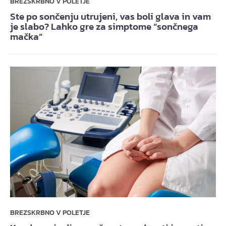
BREZSKRBNO V POLETJE
Ste po sončenju utrujeni, vas boli glava in vam
je slabo? Lahko gre za simptome “sončnega
mačka”
BREZSKRBNO V POLETJE