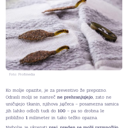
Foto: Profimedia
Ko molje opazite, je za preventivo že prepozno.
Odrasli molji se namreč
ne prehranjujejo
, zato ne
uničujejo tkanin, njihova jajčeca – posamezna samica
jih lahko odloži tudi do
100
– pa so drobna le
približno
1
milimeter in tako težko opazna.
Najbolje je ukrepati
prej, preden se molji razmnožijo
.