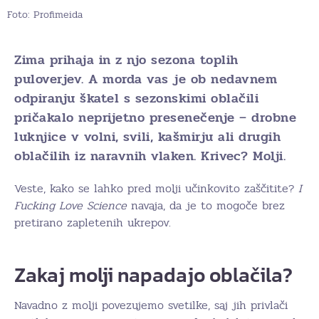
Foto: Profimeida
Zima prihaja in z njo sezona toplih
puloverjev. A morda vas je ob nedavnem
odpiranju škatel s sezonskimi oblačili
pričakalo neprijetno presenečenje – drobne
luknjice v volni, svili, kašmirju ali drugih
oblačilih iz naravnih vlaken. Krivec? Molji.
Veste, kako se lahko pred molji učinkovito zaščitite?
I
Fucking Love Science
navaja, da je to mogoče brez
pretirano zapletenih ukrepov.
Zakaj molji napadajo oblačila?
Navadno z molji povezujemo svetilke, saj jih privlači