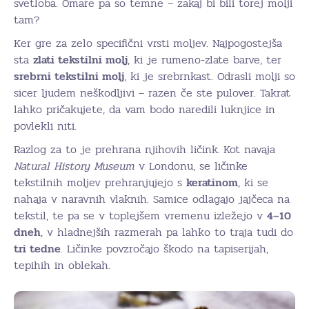
svetloba. Omare pa so temne – zakaj bi bili torej molji
tam?
Ker gre za zelo specifični vrsti moljev. Najpogostejša
sta
zlati tekstilni molj
, ki je rumeno-zlate barve, ter
srebrni tekstilni molj
, ki je srebrnkast. Odrasli molji so
sicer ljudem neškodljivi – razen če ste pulover. Takrat
lahko pričakujete, da vam bodo naredili luknjice in
povlekli niti.
Razlog za to je prehrana njihovih ličink. Kot navaja
Natural History Museum
v Londonu, se ličinke
tekstilnih moljev prehranjujejo s
keratinom
, ki se
nahaja v naravnih vlaknih. Samice odlagajo jajčeca na
tekstil, te pa se v toplejšem vremenu izležejo v
4–10
dneh
, v hladnejših razmerah pa lahko to traja tudi do
tri tedne
. Ličinke povzročajo škodo na tapiserijah,
tepihih in oblekah.