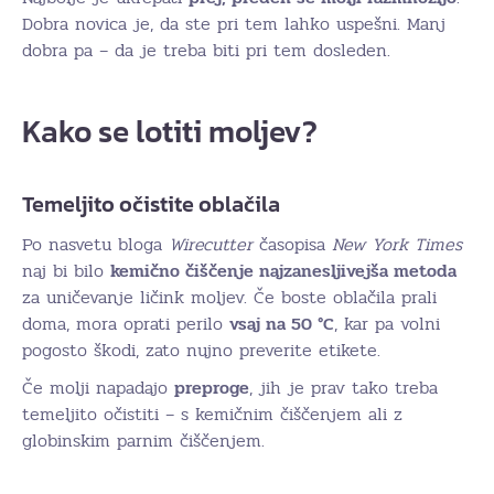
Dobra novica je, da ste pri tem lahko uspešni. Manj
dobra pa – da je treba biti pri tem dosleden.
Kako se lotiti moljev?
Temeljito očistite oblačila
Po nasvetu bloga
Wirecutter
časopisa
New York Times
naj bi bilo
kemično čiščenje najzanesljivejša metoda
za uničevanje ličink moljev. Če boste oblačila prali
doma, mora oprati perilo
vsaj na 50 °C
, kar pa volni
pogosto škodi, zato nujno preverite etikete.
Če molji napadajo
preproge
, jih je prav tako treba
temeljito očistiti – s kemičnim čiščenjem ali z
globinskim parnim čiščenjem.