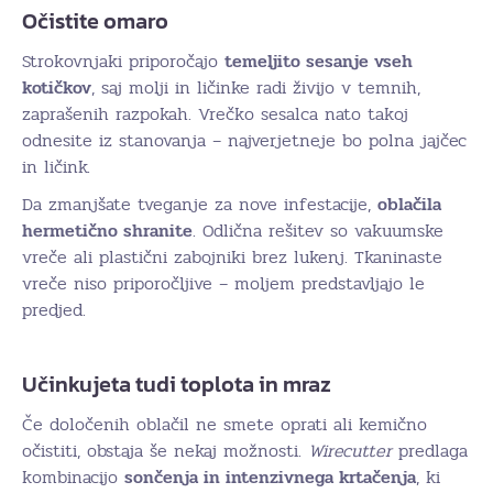
Očistite omaro
Strokovnjaki priporočajo
temeljito sesanje vseh
kotičkov
, saj molji in ličinke radi živijo v temnih,
zaprašenih razpokah. Vrečko sesalca nato takoj
odnesite iz stanovanja – najverjetneje bo polna jajčec
in ličink.
Da zmanjšate tveganje za nove infestacije,
oblačila
hermetično shranite
. Odlična rešitev so vakuumske
vreče ali plastični zabojniki brez lukenj. Tkaninaste
vreče niso priporočljive – moljem predstavljajo le
predjed.
Učinkujeta tudi toplota in mraz
Če določenih oblačil ne smete oprati ali kemično
očistiti, obstaja še nekaj možnosti.
Wirecutter
predlaga
kombinacijo
sončenja in intenzivnega krtačenja
, ki