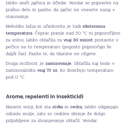
lahko uniči jajčeca in ličinke. Vendar se pripravite na
prašno delo in pazite, da jajčec ne vnesete nazaj v
stanovanje.
Nekoliko lažja in učinkovita je tudi
ekstremna
temperatura
. Čeprav pranje nad 50 °C ni priporočljivo
za volno, lahko oblačila za
vsaj 30 minut
postavite v
pečico na to temperaturo (pogosto priporočajo še
daljši čas). Pazite le, da tkanine ne ožgete.
Druga možnost je
zamrzovanje
. Oblačila naj bodo v
zamrzovalniku
vsaj 72 ur
, ko dosežejo temperaturo
pod 0 °C.
Arome, repelenti in insekticidi
Naravni vonji, kot sta
sivka
in
cedra
, lahko odganjajo
odrasle molje, zato so cedrine skrinje že dolgo
priljubljene za shranjevanje oblačil. Vendar: