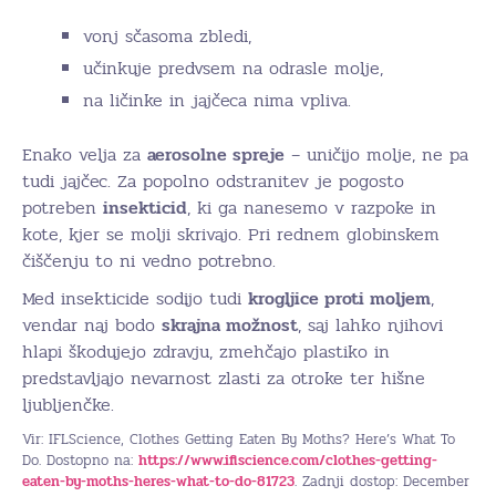
vonj sčasoma zbledi,
učinkuje predvsem na odrasle molje,
na ličinke in jajčeca nima vpliva.
Enako velja za
aerosolne spreje
– uničijo molje, ne pa
tudi jajčec. Za popolno odstranitev je pogosto
potreben
insekticid
, ki ga nanesemo v razpoke in
kote, kjer se molji skrivajo. Pri rednem globinskem
čiščenju to ni vedno potrebno.
Med insekticide sodijo tudi
krogljice proti moljem
,
vendar naj bodo
skrajna možnost
, saj lahko njihovi
hlapi škodujejo zdravju, zmehčajo plastiko in
predstavljajo nevarnost zlasti za otroke ter hišne
ljubljenčke.
Vir: IFLScience, Clothes Getting Eaten By Moths? Here’s What To
Do. Dostopno na:
https://www.iflscience.com/clothes-getting-
eaten-by-moths-heres-what-to-do-81723
. Zadnji dostop: December