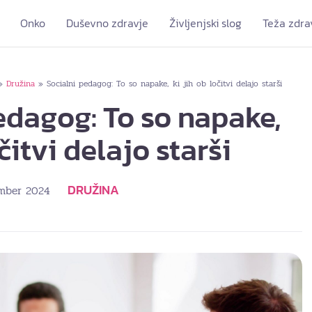
Onko
Duševno zdravje
Življenjski slog
Teža zdra
Družina
Socialni pedagog: To so napake, ki jih ob ločitvi delajo starši
»
»
edagog: To so napake,
očitvi delajo starši
DRUŽINA
ember 2024