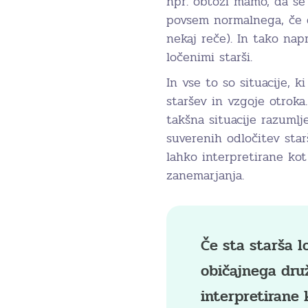
npr. obtoži mamo, da se
povsem normalnega, če o
nekaj reče). In tako nap
ločenimi starši.
In vse to so situacije, 
staršev in vzgoje otroka
takšna situacije razuml
suverenih odločitev star
lahko interpretirane kot
zanemarjanja.
Če sta starša l
običajnega dru
interpretirane 