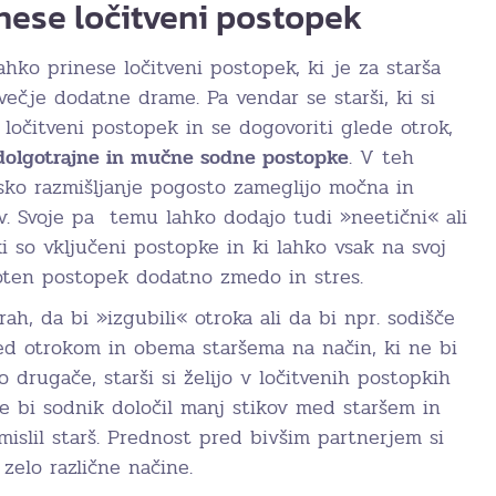
rinese ločitveni postopek
hko prinese ločitveni postopek, ki je za starša
ečje dodatne drame. Pa vendar se starši, ki si
i ločitveni postopek in se dogovoriti glede otrok,
 dolgotrajne in mučne sodne postopke
. V teh
ko razmišljanje pogosto zameglijo močna in
ev. Svoje pa temu lahko dodajo tudi »neetični« ali
ki so vključeni postopke in ki lahko vsak na svoj
oten postopek dodatno zmedo in stres.
ah, da bi »izgubili« otroka ali da bi npr. sodišče
ed otrokom in obema staršema na način, ki ne bi
o drugače, starši si želijo v ločitvenih postopkih
ne bi sodnik določil manj stikov med staršem in
mislil starš. Prednost pred bivšim partnerjem si
 zelo različne načine.