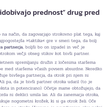
ridobivajo prednost” drug pred
o na način, da zagovarjajo strokovno plat tega, kaj
Najpogostejša »taktika« gre v smeri tega, da bolj
ga partnerja
, boljši bo on izpadel in več je
trokom večji obseg stikov kot bivši partner.
-letnem spremljanju družin z ločenima staršema
be med staršema včasih povsem absurdne. Neredko
žuje bivšega partnerja, da otrok pri njem ni
li pa, da je bivši partner otroka udaril (to je
eksta in potencirano). Očetje mame obtožujejo, da
rda ni deklici umila las. Ali da zanemarja otroka,
iskuje nogometni krožek, ki si ga otrok želi. Oče