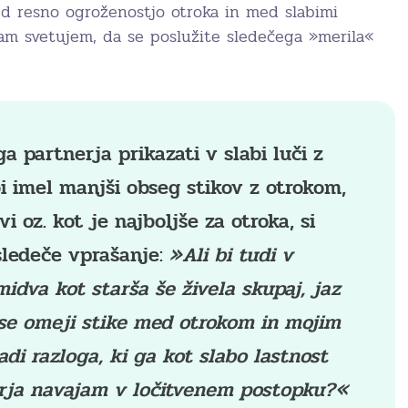
d resno ogroženostjo otroka in med slabimi
vam svetujem, da se poslužite sledečega »merila«
ga partnerja prikazati v slabi luči z
 imel manjši obseg stikov z otrokom,
vi oz. kot je najboljše za otroka, si
sledeče vprašanje:
»Ali bi tudi v
midva kot starša še živela skupaj, jaz
 se omeji stike med otrokom in mojim
di razloga, ki ga kot slabo lastnost
rja navajam v ločitvenem postopku?«