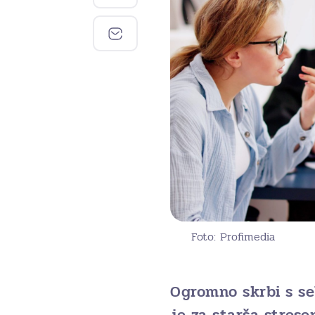
Foto: Profimedia
Ogromno skrbi s seb
je za starša stres