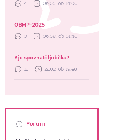
4
06.05. ob 14:00
OBMP-2026
3
06.08. ob 14:40
Kje spoznati ljubčka?
12
22.02. ob 19:48
Forum