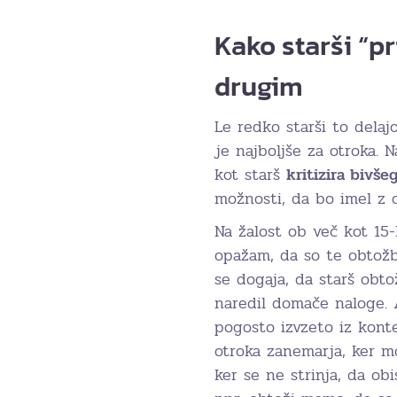
Kako starši “p
drugim
Le redko starši to delaj
je najboljše za otroka. 
kot starš
kritizira bivše
možnosti, da bo imel z o
Na žalost ob več kot 15
opažam, da so te obtož
se dogaja, da starš obto
naredil domače naloge. A
pogosto izvzeto iz kont
otroka zanemarja, ker mo
ker se ne strinja, da ob