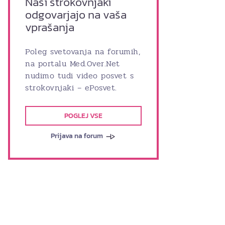
Naši strokovnjaki
odgovarjajo na vaša
vprašanja
Poleg svetovanja na forumih,
na portalu Med.Over.Net
nudimo tudi video posvet s
strokovnjaki – ePosvet.
POGLEJ VSE
Prijava na forum