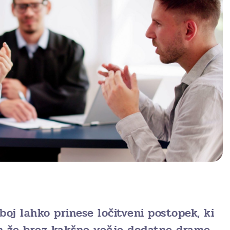
oj lahko prinese ločitveni postopek, ki
en že brez kakšne večje dodatne drame.