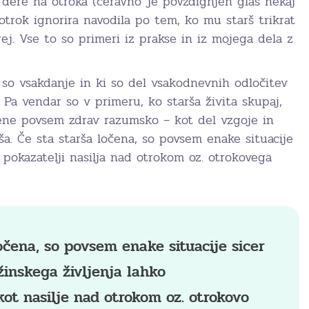
 dere na otroka (čeravno je povzdignjen glas nekaj
trok ignorira navodila po tem, ko mu starš trikrat
rej. Vse to so primeri iz prakse in iz mojega dela z
ki so vsakdanje in ki so del vsakodnevnih odločitev
. Pa vendar so v primeru, ko starša živita skupaj,
jene povsem zdrav razumsko – kot del vzgoje in
ša. Če sta starša ločena, so povsem enake situacije
 pokazatelji nasilja nad otrokom oz. otrokovega
očena, so povsem enake situacije sicer
žinskega življenja lahko
kot nasilje nad otrokom oz. otrokovo