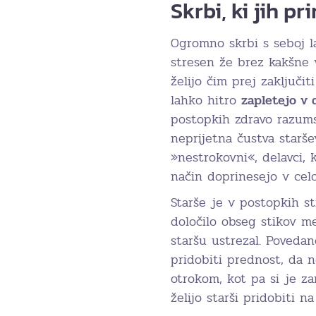
Skrbi, ki jih p
Ogromno skrbi s seboj la
stresen že brez kakšne v
želijo čim prej zaključit
lahko hitro
zapletejo v
postopkih zdravo razums
neprijetna čustva starš
»nestrokovni«, delavci, 
način doprinesejo v cel
Starše je v postopkih str
določilo obseg stikov m
staršu ustrezal. Povedan
pridobiti prednost, da 
otrokom, kot pa si je za
želijo starši pridobiti na