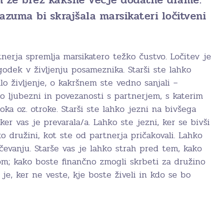
azuma bi skrajšala marsikateri ločitveni
nerja spremlja marsikatero težko čustvo. Ločitev je
godek v življenju posameznika. Starši ste lahko
alo življenje, o kakršnem ste vedno sanjali –
no ljubezni in povezanosti s partnerjem, s katerim
ka oz. otroke. Starši ste lahko jezni na bivšega
ker vas je prevarala/a. Lahko ste jezni, ker se bivši
ko družini, kot ste od partnerja pričakovali. Lahko
čevanju. Starše vas je lahko strah pred tem, kako
om; kako boste finančno zmogli skrbeti za družino
e, ker ne veste, kje boste živeli in kdo se bo