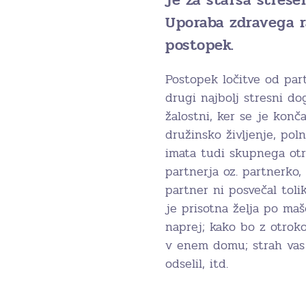
Uporaba zdravega r
postopek.
Postopek ločitve od part
drugi najbolj stresni do
žalostni, ker se je konč
družinsko življenje, pol
imata tudi skupnega otro
partnerja oz. partnerko, 
partner ni posvečal toli
je prisotna želja po maš
naprej; kako bo z otrok
v enem domu; strah vas j
odselil, itd.