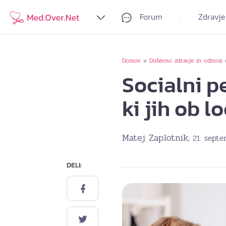
Forum
Zdravje
Domov
Duševno zdravje in odnosi
»
Socialni p
ki jih ob l
Matej Zaplotnik
, 21. sept
DELI: