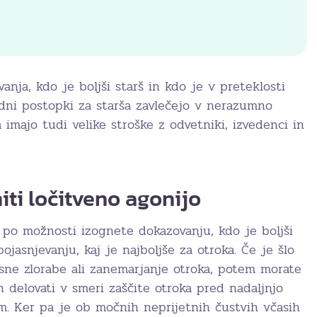
anja, kdo je boljši starš in kdo je v preteklosti
odni postopki za starša zavlečejo v nerazumno
imajo tudi velike stroške z odvetniki, izvedenci in
iti ločitveno agonijo
 po možnosti izognete dokazovanju, kdo je boljši
pojasnjevanju, kaj je najboljše za otroka. Če je šlo
esne zlorabe ali zanemarjanje otroka, potem morate
n delovati v smeri zaščite otroka pred nadaljnjo
m. Ker pa je ob močnih neprijetnih čustvih včasih