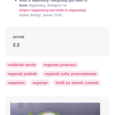
What is veganuary? Everything you need to
know.
Veganuary, dostopno na:
https://veganuary.com/what-is-veganuary/
.
Zadnji dostop: januar 2026.
AVTOR
Z.Z.
rastlinski obroki
veganska prehrana
veganski jedilnik
veganski način prehranjevanja
veganstvo
veganuar
Vodič po zdravih navadah