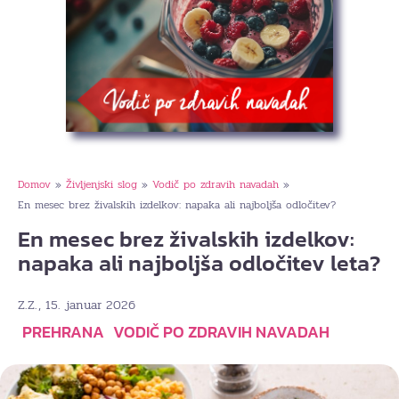
Domov
Življenjski slog
Vodič po zdravih navadah
»
»
»
En mesec brez živalskih izdelkov: napaka ali najboljša odločitev?
En mesec brez živalskih izdelkov:
napaka ali najboljša odločitev leta?
, 15. januar 2026
Z.Z.
PREHRANA
VODIČ PO ZDRAVIH NAVADAH