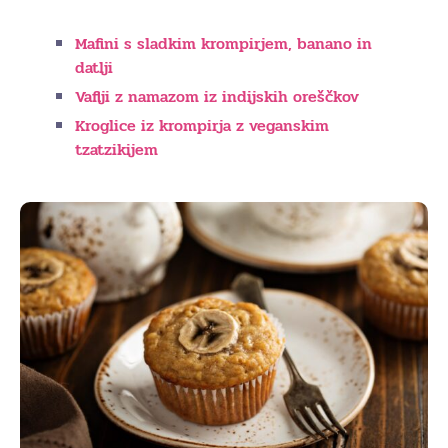
Mafini s sladkim krompirjem, banano in
datlji
Vaflji z namazom iz indijskih oreščkov
Kroglice iz krompirja
z veganskim
tzatzikijem