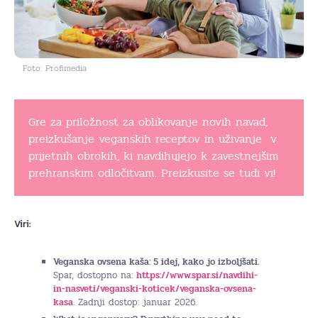
Foto: Profimedia
Gre za priložnost za oblikovanje novih navad,
preizkušanje veganskih receptov in uživanje v
prijetnih obrokih, ki navdihujejo k zavestnejšim
prehranskim odločitvam. Preizkusite se tudi vi!
Viri:
Veganska ovsena kaša: 5 idej, kako jo izboljšati.
Spar, dostopno na:
https://www.spar.si/navdihi-
in-nasveti/veganski-koticek/veganska-ovsena-
kasa
. Zadnji dostop: januar 2026.