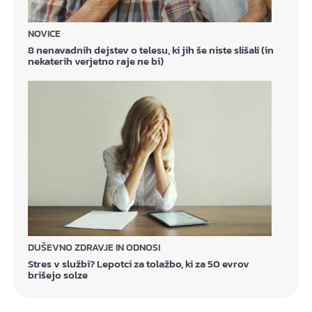
NOVICE
8 nenavadnih dejstev o telesu, ki jih še niste slišali (in
nekaterih verjetno raje ne bi)
DUŠEVNO ZDRAVJE IN ODNOSI
Stres v službi? Lepotci za tolažbo, ki za 50 evrov
brišejo solze