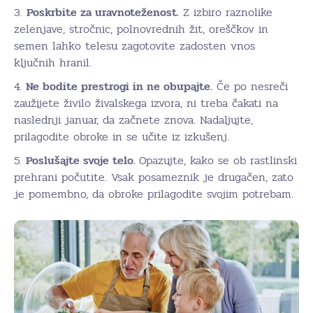
3.
Poskrbite za uravnoteženost.
Z izbiro raznolike
zelenjave, stročnic, polnovrednih žit, oreščkov in
semen lahko telesu zagotovite zadosten vnos
ključnih hranil.
4.
Ne bodite prestrogi in ne obupajte.
Če po nesreči
zaužijete živilo živalskega izvora, ni treba čakati na
naslednji januar, da začnete znova. Nadaljujte,
prilagodite obroke in se učite iz izkušenj.
5.
Poslušajte svoje telo.
Opazujte, kako se ob rastlinski
prehrani počutite. Vsak posameznik je drugačen, zato
je pomembno, da obroke prilagodite svojim potrebam.