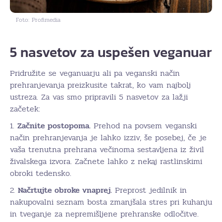
Foto: Profimedia
5 nasvetov za uspešen veganuar
Pridružite se veganuarju ali pa veganski način
prehranjevanja preizkusite takrat, ko vam najbolj
ustreza. Za vas smo pripravili 5 nasvetov za lažji
začetek:
1.
Začnite postopoma.
Prehod na povsem veganski
način prehranjevanja je lahko izziv, še posebej, če je
vaša trenutna prehrana večinoma sestavljena iz živil
živalskega izvora. Začnete lahko z nekaj rastlinskimi
obroki tedensko.
2.
Načrtujte obroke vnaprej.
Preprost jedilnik in
nakupovalni seznam bosta zmanjšala stres pri kuhanju
in tveganje za nepremišljene prehranske odločitve.