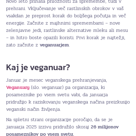
Novo leto prinaša priložnosti za spremembe, tudi v
prehrani. Vključevanje več rastlinskih obrokov v vaš
vsakdan je preprost korak do boljšega počutja in več
energije. Začnite z majhnimi spremembami – nove
zelenjavne jedi, rastlinske alternative mleku ali mesu
– in hitro boste opazili koristi. Prvi korak je najtežji,
zato začnite z
veganuarjem
.
Kaj je veganuar?
Januar je mesec veganskega prehranjevanja,
Veganuary
(slo. veganuar) pa organizacija, ki
posameznike po vsem svetu vabi, da januarja
pridružijo k raziskovanju veganskega načina preizkusijo
veganski način življenja.
Na spletni strani organizacije poročajo, da se je
januarja 2025 izzivu pridružilo skoraj
26 milijonov
posameznikov po vsem svetu.