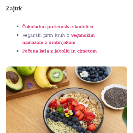
Zajtrk
Čokoladno proteinska skodelica
Veganski pirin kruh z
veganskim
namazom z drobnjakom
Pečena kaša z jabolki in cimetom