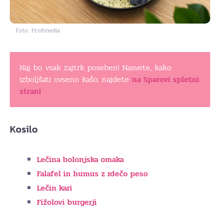
Foto: Profimedia
Naj bo vsak zajtrk poseben! Nasvete, kako
izboljšati ovseno kašo, najdete
na Sparovi spletni
strani
.
Kosilo
Lečina bolonjska omaka
Falafel
in humus z rdečo peso
Lečin kari
Fižolovi burgerji