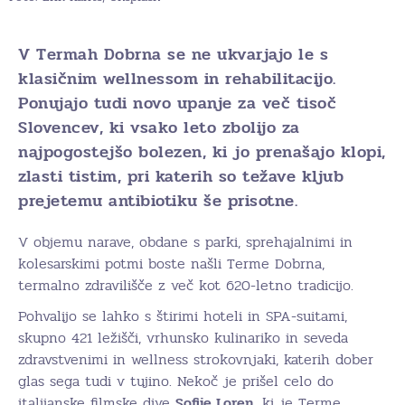
V Termah Dobrna se ne ukvarjajo le s
klasičnim wellnessom in rehabilitacijo.
Ponujajo tudi novo upanje za več tisoč
Slovencev, ki vsako leto zbolijo za
najpogostejšo bolezen, ki jo prenašajo klopi,
zlasti tistim, pri katerih so težave kljub
prejetemu antibiotiku še prisotne.
V objemu narave, obdane s parki, sprehajalnimi in
kolesarskimi potmi boste našli Terme Dobrna,
termalno zdravilišče z več kot 620-letno tradicijo.
Pohvalijo se lahko s štirimi hoteli in SPA-suitami,
skupno 421 ležišči, vrhunsko kulinariko in seveda
zdravstvenimi in wellness strokovnjaki, katerih dober
glas sega tudi v tujino. Nekoč je prišel celo do
italijanske filmske dive
Sofije Loren,
ki je Terme