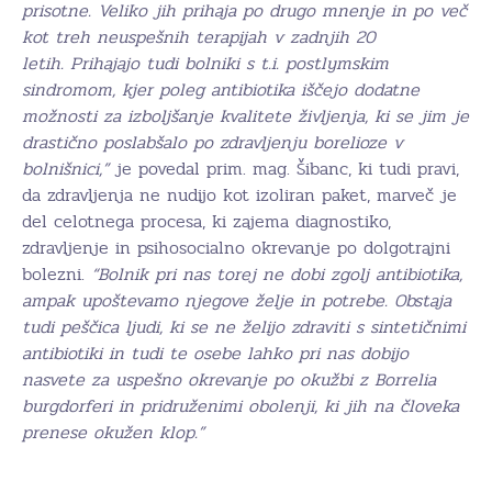
prisotne. Veliko jih prihaja po drugo mnenje in po več
kot treh neuspešnih terapijah v zadnjih 20
letih. Prihajajo tudi bolniki s t.i. postlymskim
sindromom, kjer poleg antibiotika iščejo dodatne
možnosti za izboljšanje kvalitete življenja, ki se jim je
drastično poslabšalo po zdravljenju borelioze v
bolnišnici,”
je povedal prim. mag. Šibanc, ki tudi pravi,
da zdravljenja ne nudijo kot izoliran paket, marveč je
del celotnega procesa, ki zajema diagnostiko,
zdravljenje in psihosocialno okrevanje po dolgotrajni
bolezni.
“Bolnik pri nas torej ne dobi zgolj antibiotika,
ampak upoštevamo njegove želje in potrebe. Obstaja
tudi peščica ljudi, ki se ne želijo zdraviti s sintetičnimi
antibiotiki in tudi te osebe lahko pri nas dobijo
nasvete za uspešno okrevanje po okužbi z Borrelia
burgdorferi in pridruženimi obolenji, ki jih na človeka
prenese okužen klop.”