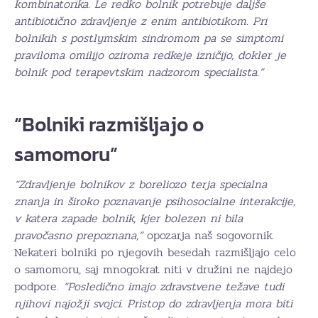
kombinatorika. Le redko bolnik potrebuje daljše
antibiotično zdravljenje z enim antibiotikom. Pri
bolnikih s postlymskim sindromom pa se simptomi
praviloma omilijo oziroma redkeje izničijo, dokler je
bolnik pod terapevtskim nadzorom specialista.”
“Bolniki razmišljajo o
samomoru”
“Zdravljenje bolnikov z boreliozo terja specialna
znanja in široko poznavanje psihosocialne interakcije,
v katera zapade bolnik, kjer bolezen ni bila
pravočasno prepoznana,”
opozarja naš sogovornik.
Nekateri bolniki po njegovih besedah razmišljajo celo
o samomoru, saj mnogokrat niti v družini ne najdejo
podpore.
“Posledično imajo zdravstvene težave tudi
njihovi najožji svojci. Pristop do zdravljenja mora biti