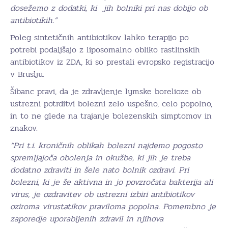
dosežemo z dodatki, ki jih bolniki pri nas dobijo ob
antibiotikih.”
Poleg sintetičnih antibiotikov lahko terapijo po
potrebi podaljšajo z liposomalno obliko rastlinskih
antibiotikov iz ZDA, ki so prestali evropsko registracijo
v Bruslju.
Šibanc pravi, da je zdravljenje lymske borelioze ob
ustrezni potrditvi bolezni zelo uspešno, celo popolno,
in to ne glede na trajanje bolezenskih simptomov in
znakov.
“Pri t.i. kroničnih oblikah bolezni najdemo pogosto
spremljajoča obolenja in okužbe, ki jih je treba
dodatno zdraviti in šele nato bolnik ozdravi. Pri
bolezni, ki je še aktivna in jo povzročata bakterija ali
virus, je ozdravitev ob ustrezni izbiri antibiotikov
oziroma virustatikov praviloma popolna. Pomembno je
zaporedje uporabljenih zdravil in njihova