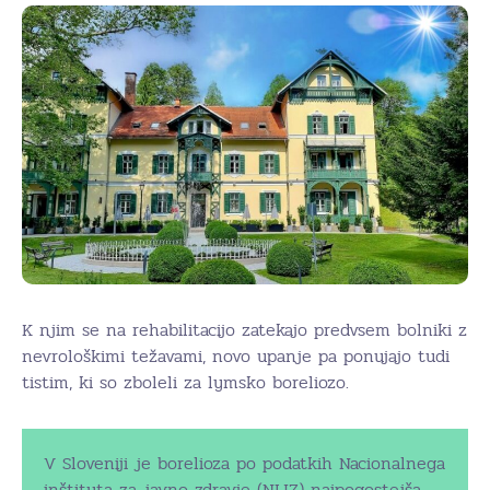
K njim se na rehabilitacijo zatekajo predvsem bolniki z
nevrološkimi težavami, novo upanje pa ponujajo tudi
tistim, ki so zboleli za lymsko boreliozo.
V Sloveniji je borelioza po podatkih Nacionalnega
inštituta za javno zdravje (NIJZ) najpogostejša