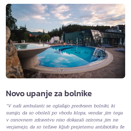
Novo upanje za bolnike
“V naši ambulanti se oglašajo predvsem bolniki, ki
sumijo, da so oboleli po vbodu klopa, vendar jim tega
v osnovnem zdravstvu niso dokazali oziroma jim ne
verjamejo, da so težave kljub prejetemu antibiotiku še