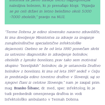
nalezljiva bolezen, ki jo prenašajo klopi.
“Pojavlja
se po celi državi in letno beležimo okoli 5.000
-7.000 zbolelih,”
pravijo na NIJZ.
“Terme Dobrna je edino slovensko naravno zdravilišče,
ki ima dovoljenje Ministrstva za zdravje za izvajanje
zunajbolnišnične specialistične infektološke
dejavnosti. Osebno se že od leta 1990 posvečam skrbi
za ustrezno diagnostiko in zdravljenje bolnikov,
obolelih z lymsko boreliozo, prav tako sem motiviral
skupino “borelijskih” bolnikov, da je ustanovila Društvo
bolnikov z boreliozo, ki ima od leta 1997 sedež v Celju
in predstavlja edino tovrstno društvo v Sloveniji, saj so
njegovi člani iz celotne Slovenije,”
nam je zaupal prim.
mag.
Branko Šibanc
, dr. med., spec. infektolog, ki je
tudi predsednik omenjenega društva in vodi
Infektološko ambulanto v Termah Dobrna.