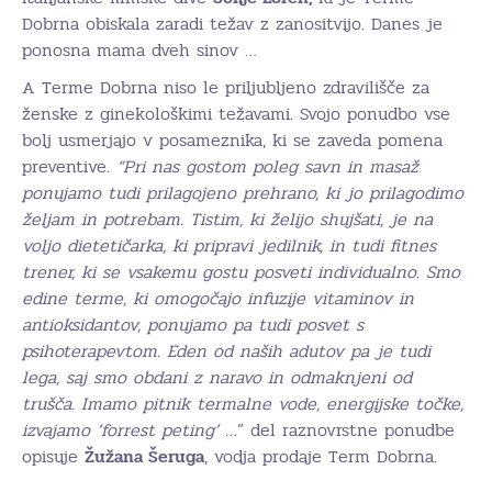
Dobrna obiskala zaradi težav z zanositvijo. Danes je
ponosna mama dveh sinov …
A Terme Dobrna niso le priljubljeno zdravilišče za
ženske z ginekološkimi težavami. Svojo ponudbo vse
bolj usmerjajo v posameznika, ki se zaveda pomena
preventive.
“Pri nas gostom poleg savn in masaž
ponujamo tudi prilagojeno prehrano, ki jo prilagodimo
željam in potrebam. Tistim, ki želijo shujšati, je na
voljo dietetičarka, ki pripravi jedilnik, in tudi fitnes
trener, ki se vsakemu gostu posveti individualno. Smo
edine terme, ki omogočajo infuzije vitaminov in
antioksidantov, ponujamo pa tudi posvet s
psihoterapevtom. Eden od naših adutov pa je tudi
lega, saj smo obdani z naravo in odmaknjeni od
trušča. Imamo pitnik termalne vode, energijske točke,
izvajamo ‘forrest peting’ …
” del raznovrstne ponudbe
opisuje
Žužana Šeruga
, vodja prodaje Term Dobrna.