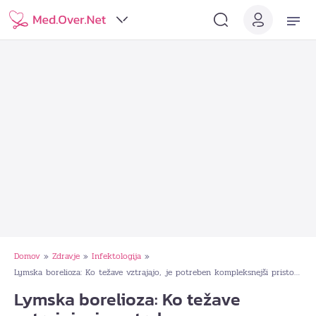
Domov
Zdravje
Infektologija
»
»
»
Lymska borelioza: Ko težave vztrajajo, je potreben kompleksnejši pristop do zdravljenja
Lymska borelioza: Ko težave