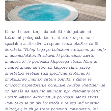
Narava bolezni terja, da bolniki z dolgotrajnimi
težavami, poleg ustaljenih antibiotikov prejmejo
specialne antibiotike za spremljajoče okužbe, če jih
dokažejo. “
Poleg tega pa bolnikom svetujemo jemanje
imunomodulatornih zdravil, ki potencirajo zavrto
imunost, ki je posledica klopovega vboda. Manj je
namreč znano dejstvo, da klopova slina, poleg
anestetika vsebuje tudi specifične proteine, ki
imobilizirajo imunski sistem bolnika, s čimer se
omogoči napredovanje borelijske okužbe. Predvsem se
to nanaša na naravno imunost, npr. delovanje celic
ubijalk, katerih aktivnost je po vbodu lahko zavrta.
Prav tako se ob okužbi izloča v telesu več vnetnih
faktorjev, ki jih je treba ponovno uravnovesiti, kar