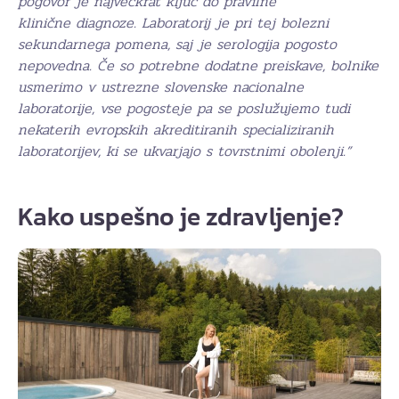
pogovor je največkrat ključ do pravilne
klinične diagnoze. Laboratorij je pri tej bolezni
sekundarnega pomena, saj je serologija pogosto
nepovedna. Če so potrebne dodatne preiskave, bolnike
usmerimo v ustrezne slovenske nacionalne
laboratorije, vse pogosteje pa se poslužujemo tudi
nekaterih evropskih akreditiranih specializiranih
laboratorijev, ki se ukvarjajo s tovrstnimi obolenji.”
Kako uspešno je zdravljenje?