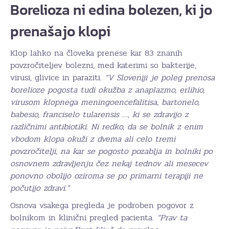
Borelioza ni edina bolezen, ki jo
prenašajo klopi
Klop lahko na človeka prenese kar 83 znanih
povzročiteljev bolezni, med katerimi so bakterije,
virusi, glivice in paraziti.
“V Sloveniji je poleg prenosa
borelioze pogosta tudi okužba z anaplazmo, erlihio,
virusom klopnega meningoencefalitisa, bartonelo,
babesio, franciselo tularensis …, ki se zdravijo z
različnimi antibiotiki. Ni redko, da se bolnik z enim
vbodom klopa okuži z dvema ali celo tremi
povzročitelji, na kar se pogosto pozablja in bolniki po
osnovnem zdravljenju čez nekaj tednov ali mesecev
ponovno obolijo oziroma se po primarni terapiji ne
počutijo zdravi.”
Osnova vsakega pregleda je podroben pogovor z
bolnikom in klinični pregled pacienta.
“Prav ta