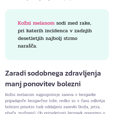
Kožni melanom
sodi med rake,
pri katerih incidenca v zadnjih
desetletjih najbolj strmo
narašča.
Zaradi sodobnega zdravljenja
manj ponovitev bolezni
Kožni melanom najpogosteje zaseva v bezgavke
pripadajoče bezgavčne lože, redko so v času odkritja
bolezni prisotni tudi oddaljeni zasevki (koža, jetra,
pljuča, možgani). Ob prizadetosti bezgavk govorimo o