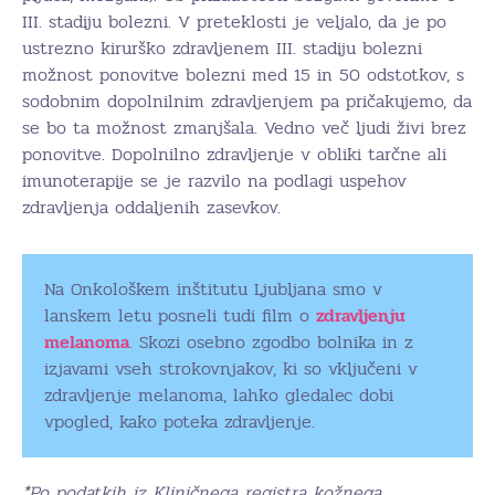
III. stadiju bolezni. V preteklosti je veljalo, da je po
ustrezno kirurško zdravljenem III. stadiju bolezni
možnost ponovitve bolezni med 15 in 50 odstotkov, s
sodobnim dopolnilnim zdravljenjem pa pričakujemo, da
se bo ta možnost zmanjšala. Vedno več ljudi živi brez
ponovitve. Dopolnilno zdravljenje v obliki tarčne ali
imunoterapije se je razvilo na podlagi uspehov
zdravljenja oddaljenih zasevkov.
Na Onkološkem inštitutu Ljubljana smo v
lanskem letu posneli tudi film o
zdravljenju
melanoma
. Skozi osebno zgodbo bolnika in z
izjavami vseh strokovnjakov, ki so vključeni v
zdravljenje melanoma, lahko gledalec dobi
vpogled, kako poteka zdravljenje.
*Po podatkih iz Kliničnega registra kožnega