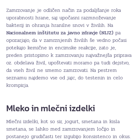
Zamrzovanje je odličen način za podaljšanje roka
uporabnosti hrane, saj upočasni razmnoževanje
bakterij in ohranja hranilne snovi v živilih. Na
Nacionalnem inštitutu za javno zdravje (NIJZ)
pa
opozarjajo, da v zamrznjenih živilih še vedno počasi
potekajo kemične in encimske reakcije, zato je,
preden pristopimo k zamrzovanju najvažnejša priprava
oz. obdelava živil, upoštevati moramo pa tudi dejstvo,
da vseh živil ne smemo zamrzovati. Na pestrem
seznamu najdemo vse od jajc, do testenin in celo
krompirja.
Mleko in mlečni izdelki
Mlečni izdelki, kot so sir, jogurt, smetana in kisla
smetana, se lahko med zamrzovanjem ločijo in
postanejo grudičasti ter izgubijo konsistenco in okus.