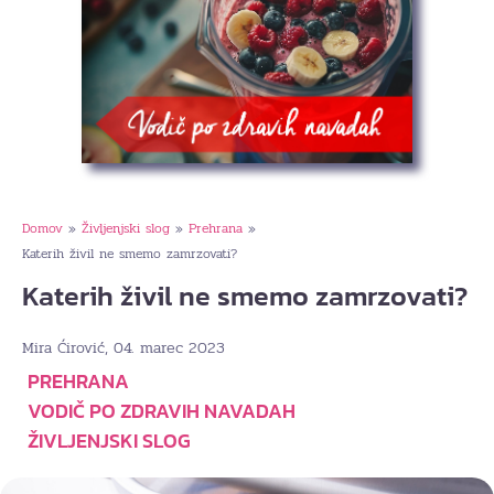
Domov
Življenjski slog
Prehrana
»
»
»
Katerih živil ne smemo zamrzovati?
Katerih živil ne smemo zamrzovati?
, 04. marec 2023
Mira Ćirović
PREHRANA
VODIČ PO ZDRAVIH NAVADAH
ŽIVLJENJSKI SLOG