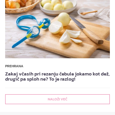
PREHRANA
Zakaj včasih pri rezanju čebule jokamo kot dež,
drugič pa sploh ne? To je razlog!
NALOŽI VEČ