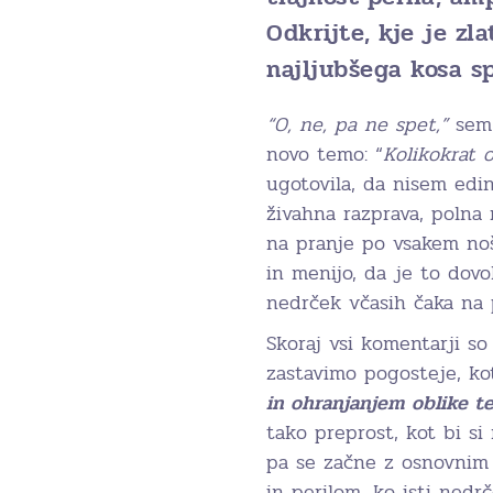
Odkrijte, kje je zl
najljubšega kosa s
“O, ne, pa ne spet,”
sem
novo temo: “
Kolikokrat 
ugotovila, da nisem edin
živahna razprava, polna 
na pranje po vsakem no
in menijo, da je to dovol
nedrček včasih čaka na p
Skoraj vsi komentarji so
zastavimo pogosteje, ko
in ohranjanjem oblike te
tako preprost, kot bi si
pa se začne z osnovnim 
in perilom, ko isti nedr