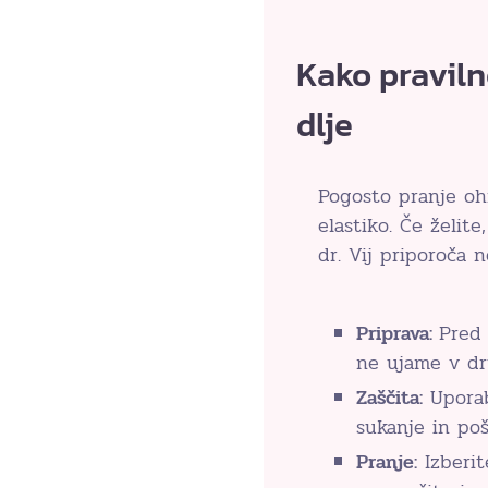
Kako praviln
dlje
Pogosto pranje oh
elastiko. Če želit
dr. Vij priporoča n
Priprava:
Pred
ne ujame v dru
Zaščita:
Uporab
sukanje in po
Pranje:
Izberit