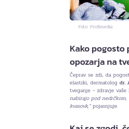
Foto: Profimedia
Kako pogosto 
opozarja na tv
Čeprav se zdi, da pogos
elastiki, dermatolog
dr. 
tveganje – zdravje vaše
nabirajo pod nedrčkom, u
kvasovk,”
pojasnjuje.
Kaj se zgodi, 