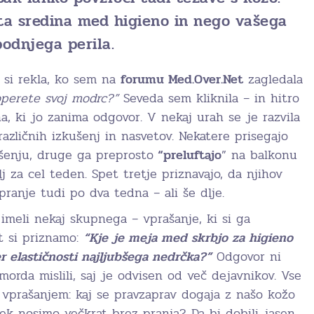
ata sredina med higieno in nego vašega
podnjega perila.
 si rekla, ko sem na
forumu Med.Over.Net
zagledala
operete svoj modrc?”
Seveda sem kliknila – in hitro
a, ki jo zanima odgovor. V nekaj urah se je razvila
različnih izkušenj in nasvetov. Nekatere prisegajo
šenju, druge ga preprosto
“preluftajo
” na balkonu
j za cel teden. Spet tretje priznavajo, da njihov
ranje tudi po dva tedna – ali še dlje.
 imeli nekaj skupnega – vprašanje, ki si ga
t si priznamo:
“Kje je meja med skrbjo za higieno
r elastičnosti najljubšega nedrčka?”
Odgovor ni
 morda mislili, saj je odvisen od več dejavnikov. Vse
vprašanjem: kaj se pravzaprav dogaja z našo kožo
ček nosimo večkrat brez pranja? Da bi dobili jasen