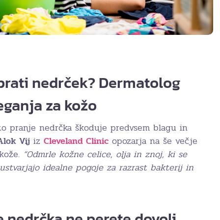
prati nedrček? Dermatolog
eganja za kožo
to pranje nedrčka škoduje predvsem blagu in
Alok Vij
iz
Cleveland Clinic
opozarja na še večje
 kože.
“Odmrle kožne celice, olja in znoj, ki se
stvarjajo idealne pogoje za razrast bakterij in
če nedrčka ne perete dovolj