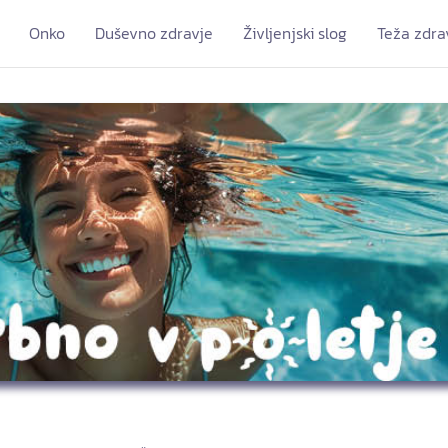
Onko
Duševno zdravje
Življenjski slog
Teža zdra