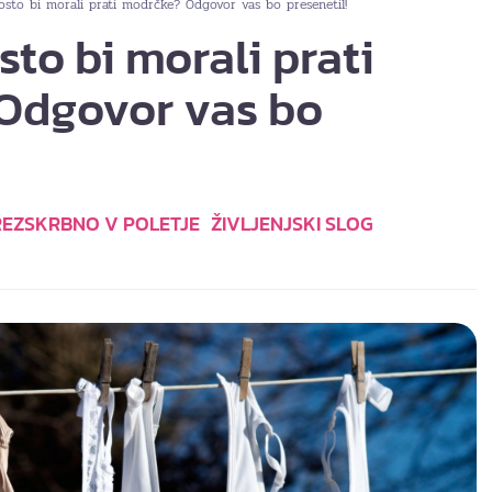
sto bi morali prati modrčke? Odgovor vas bo presenetil!
to bi morali prati
Odgovor vas bo
REZSKRBNO V POLETJE
ŽIVLJENJSKI SLOG