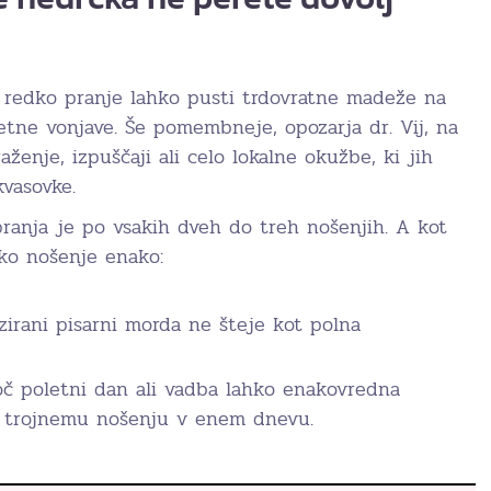
– redko pranje lahko pusti trdovratne madeže na
etne vonjave. Še pomembneje, opozarja dr. Vij, na
aženje, izpuščaji ali celo lokalne okužbe, ki jih
kvasovke.
ranja je po vsakih dveh do treh nošenjih. A kot
ako nošenje enako:
izirani pisarni morda ne šteje kot polna
č poletni dan ali vadba lahko enakovredna
o trojnemu nošenju v enem dnevu.