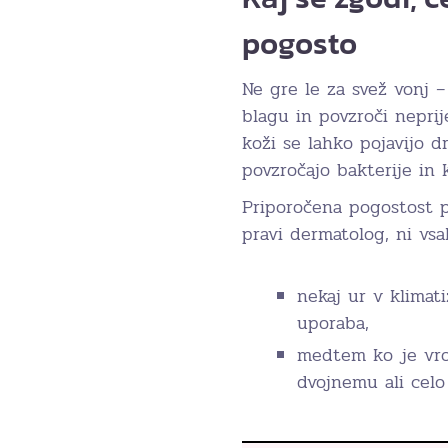
pogosto
Ne gre le za svež vonj 
blagu in povzroči neprij
koži se lahko pojavijo dr
povzročajo bakterije in 
Priporočena pogostost p
pravi dermatolog, ni vs
nekaj ur v klimat
uporaba,
medtem ko je vro
dvojnemu ali cel