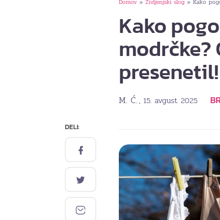
Domov
Življenjski slog
Kako pogo
»
»
Kako pogos
modrčke? 
presenetil!
M. Ć.
B
, 15. avgust 2025
DELI: