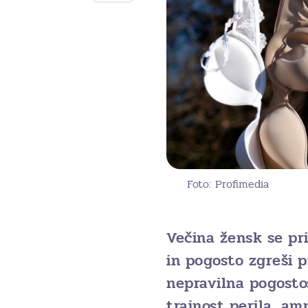
Foto: Profimedia
Večina žensk se pr
in pogosto zgreši 
nepravilna pogostos
trajnost perila, am