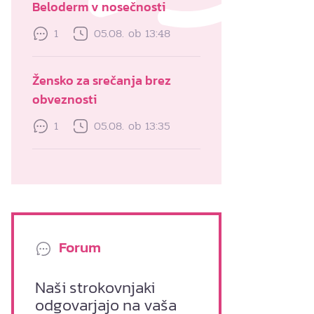
Beloderm v nosečnosti
1
05.08. ob 13:48
Žensko za srečanja brez
obveznosti
1
05.08. ob 13:35
Forum
Naši strokovnjaki
odgovarjajo na vaša