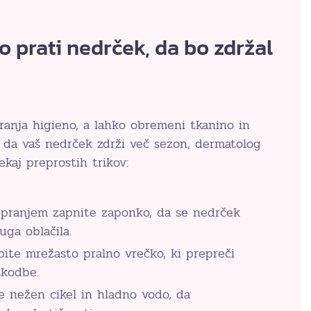
o prati nedrček, da bo zdržal
ranja higieno, a lahko obremeni tkanino in
e, da vaš nedrček zdrži več sezon, dermatolog
ekaj preprostih trikov:
 pranjem zapnite zaponko, da se nedrček
ga oblačila.
ite mrežasto pralno vrečko, ki prepreči
škodbe.
e nežen cikel in hladno vodo, da