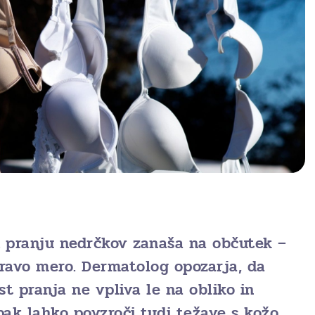
i pranju nedrčkov zanaša na občutek –
pravo mero. Dermatolog opozarja, da
t pranja ne vpliva le na obliko in
pak lahko povzroči tudi težave s kožo.