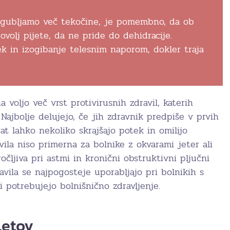
izgubljamo več tekočine, je pomembno, da ob
volj pijete, da ne pride do dehidracije.
tek in izogibanje telesnim naporom, dokler traja
a voljo več vrst protivirusnih zdravil, katerih
 Najbolje delujejo, če jih zdravnik predpiše v prvih
rat lahko nekoliko skrajšajo potek in omilijo
ila niso primerna za bolnike z okvarami jeter ali
očljiva pri astmi in kronični obstruktivni pljučni
ravila se najpogosteje uporabljajo pri bolnikih s
 potrebujejo bolnišnično zdravljenje.
letov