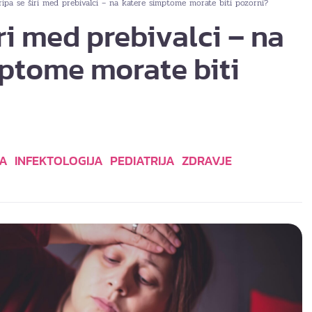
ripa se širi med prebivalci – na katere simptome morate biti pozorni?
ri med prebivalci – na
ptome morate biti
MA
INFEKTOLOGIJA
PEDIATRIJA
ZDRAVJE