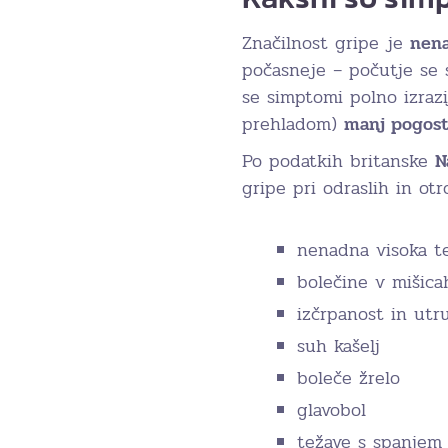
Značilnost gripe je
nena
počasneje – počutje se
se simptomi polno izrazij
prehladom)
manj pogost
Po podatkih britanske
N
gripe pri odraslih in ot
nenadna visoka t
bolečine v mišica
izčrpanost in utr
suh kašelj
boleče žrelo
glavobol
težave s spanjem