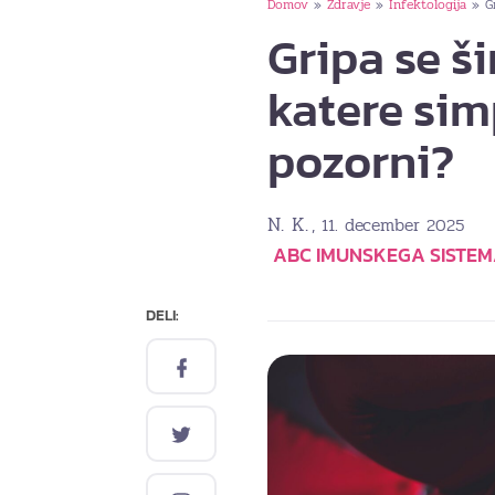
Domov
Zdravje
Infektologija
G
»
»
»
Gripa se ši
katere sim
pozorni?
N. K.
, 11. december 2025
ABC IMUNSKEGA SISTE
DELI: