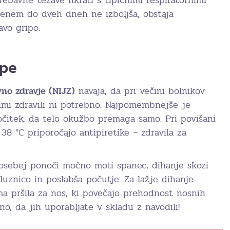
rebavne težave hkrati s tipičnimi respiratornimi
 enem do dveh dneh ne izboljša, obstaja
avo gripo.
ipe
vno zdravje (NIJZ)
navaja, da pri večini bolnikov
nimi zdravili ni potrebno. Najpomembnejše je
očitek, da telo okužbo premaga samo. Pri povišani
38 °C priporočajo antipiretike – zdravila za
osebej ponoči močno moti spanec, dihanje skozi
luznico in poslabša počutje. Za lažje dihanje
ma pršila za nos, ki povečajo prehodnost nosnih
, da jih uporabljate v skladu z navodili!