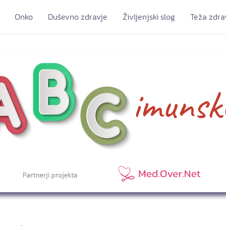
Onko
Duševno zdravje
Življenjski slog
Teža zdra