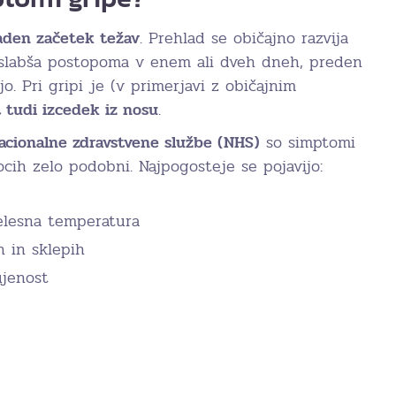
den začetek težav
. Prehlad se običajno razvija
 slabša postopoma v enem ali dveh dneh, preden
o. Pri gripi je (v primerjavi z običajnim
 tudi izcedek iz nosu
.
acionalne zdravstvene službe (NHS)
so simptomi
rocih zelo podobni. Najpogosteje se pojavijo:
elesna temperatura
h in sklepih
ujenost