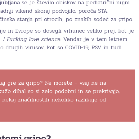
jubljana
se je število obiskov na pediatrični nujni
dnji vikend skoraj podvojilo, poroča STA.
inska stanja pri otrocih, po znakih sodeč za gripo.
ije in Evrope so dosegli vrhunec veliko prej, kot je
še
I Fucking love science
. Vendar je v tem letnem
ko drugih virusov, kot so COVID-19, RSV in tudi
daj gre za gripo? Ne morete – vsaj ne na
užb dihal so si zelo podobni in se prekrivajo,
 nekaj značilnostih nekoliko razlikuje od
ptomi gripe?