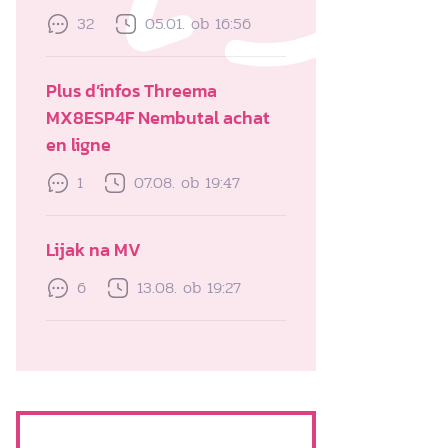
32
05.01. ob 16:56
Plus d’infos Threema
MX8ESP4F Nembutal achat
en ligne
1
07.08. ob 19:47
Lijak na MV
6
13.08. ob 19:27