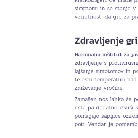
kratkotrajen. Če imate p
simptomi in se stanje v
verjetnost, da gre za pr
Zdravljenje gr
Nacionalni inštitut za ja
zdravljenje s protivirus
lajšanje simptomov in p
telesni temperaturi nad 
zniževanje vročine.
Zamašen nos lahko še p
usta pa dodatno izsuši s
pomagajo kapljice oziro
poti. Vendar je pomembno