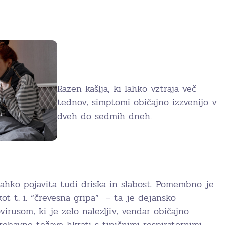
Razen kašlja, ki lahko vztraja več
tednov, simptomi običajno izzvenijo v
dveh do sedmih dneh.
lahko pojavita tudi driska in slabost. Pomembno je
kot t. i. “črevesna gripa” – ta je dejansko
irusom, ki je zelo nalezljiv, vendar običajno