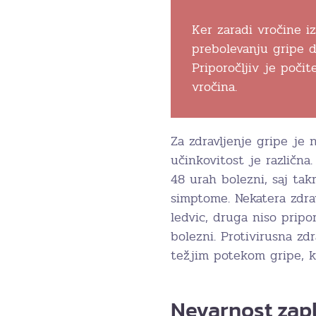
Ker zaradi vročine 
prebolevanju gripe do
Priporočljiv je poči
vročina.
Za zdravljenje gripe je n
učinkovitost je različna.
48 urah bolezni, saj tak
simptome. Nekatera zdrav
ledvic, druga niso pripor
bolezni. Protivirusna zd
težjim potekom gripe, ki
Nevarnost zap