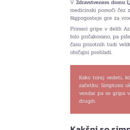
V
Zdravstvenem domu L
medicinski pomoči čez za
Najpogosteje gre za vroč
Primeri gripe v delih Az
bilo pričakovano, pa pi
času prisotnih tudi veli
običajni prehladi.
Kako torej vedeti, k
začetku. Simptomi ok
vendar pa se gripa v
drugih.
Kakšni so sim