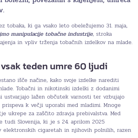
v.
 tobaka, ki ga vsako leto obeležujemo 31. maja,
jmo manipulacije tobačne industrije
, stroka
ajenja in vpliv trženja tobačnih izdelkov na mlade.
 vsak teden umre 60 ljudi
stano išče načine, kako svoje izdelke narediti
 mlade. Tobačni in nikotinski izdelki z dodanimi
i ustvarjajo lažen občutek varnosti ter vzbujajo
r prispeva k večji uporabi med mladimi. Mnoge
žje ukrepe za zaščito zdravja prebivalstva. Med
 tudi Slovenija, ki je s 24. aprilom 2025
elektronskih cigaretah in njihovih polnilih, razen