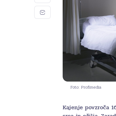
Foto: Profimedia
Kajenje povzroča 16
srca in ožilja. Zar