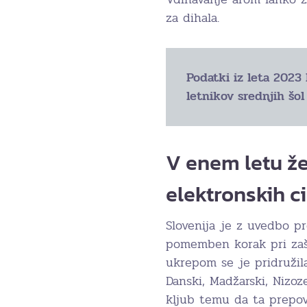
za dihala.
Podatki iz leta 2023 
letnikov srednjih šol
V enem letu ž
elektronskih c
Slovenija je z uvedbo p
pomemben korak pri zašči
ukrepom se je pridružila
Danski, Madžarski, Nizo
kljub temu da ta prepov