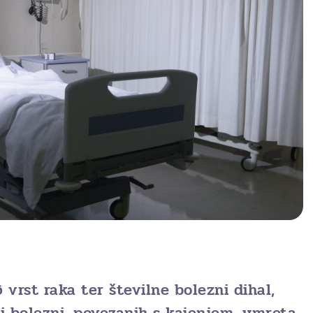
 vrst raka ter številne bolezni dihal,
adi bolezni, povezanih s kajenjem, umreta