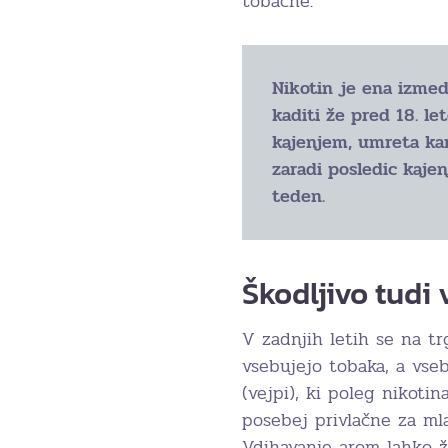
tobačne.
Nikotin je ena izmed 
kaditi že pred 18. le
kajenjem, umreta kar 
zaradi posledic kajen
teden.
Škodljivo tudi
V zadnjih letih se na tr
vsebujejo tobaka, a vse
(vejpi), ki poleg nikoti
posebej privlačne za mla
Vdihavanje arom lahko ž