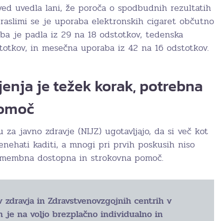
ved uvedla lani, že poroča o spodbudnih rezultatih
raslimi se je uporaba elektronskih cigaret občutno
ba je padla iz 29 na 18 odstotkov, tedenska
totkov, in mesečna uporaba iz 42 na 16 odstotkov.
enja je težek korak, potrebna
pomoč
 za javno zdravje (NIJZ) ugotavljajo, da si več kot
renehati kaditi, a mnogi pri prvih poskusih niso
pomembna dostopna in strokovna pomoč.
v zdravja in Zdravstvenovzgojnih centrih v
 je na voljo brezplačno individualno in