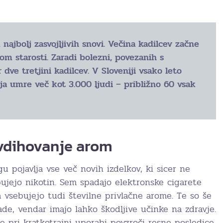
najbolj zasvojljivih snovi. Večina kadilcev začne
tom starosti. Zaradi bolezni, povezanih s
dve tretjini kadilcev. V Sloveniji vsako leto
ja umre več kot 3.000 ljudi – približno 60 vsak
 vdihovanje arom
gu pojavlja vse več novih izdelkov, ki sicer ne
bujejo nikotin. Sem spadajo elektronske cigarete
na vsebujejo tudi številne privlačne arome. Te so še
de, vendar imajo lahko škodljive učinke na zdravje.
e pri kratkotrajni uporabi povzroči resne posledice