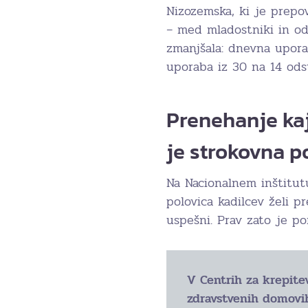
Nizozemska, ki je prepo
– med mladostniki in od
zmanjšala: dnevna upora
uporaba iz 30 na 14 ods
Prenehanje kaj
je strokovna 
Na Nacionalnem inštitutu
polovica kadilcev želi p
uspešni. Prav zato je 
V Centrih za krepite
zdravstvenih domovih