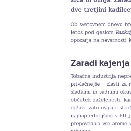
dve tretjini kadilce
Ob svetovnem dnevu brez
letos pod geslom
Razkri
opozarja na nevarnosti k
Zaradi kajenja
Tobačna industrija nepre
privlačnejše – zlasti za
sladkimi in sadnimi okus
občutek zaželenosti, ka
države zato uvajajo stro
najnaprednejšimi v EU je
prepovedala vse arome v 