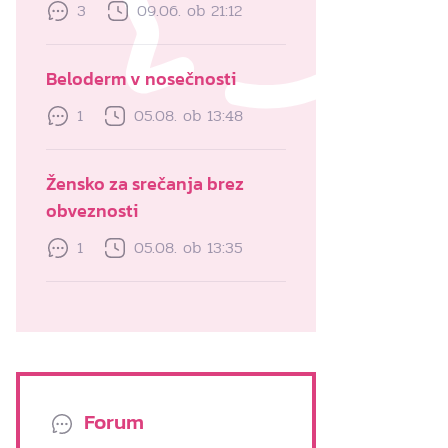
3
09.06. ob 21:12
Beloderm v nosečnosti
1
05.08. ob 13:48
Žensko za srečanja brez
obveznosti
1
05.08. ob 13:35
Forum