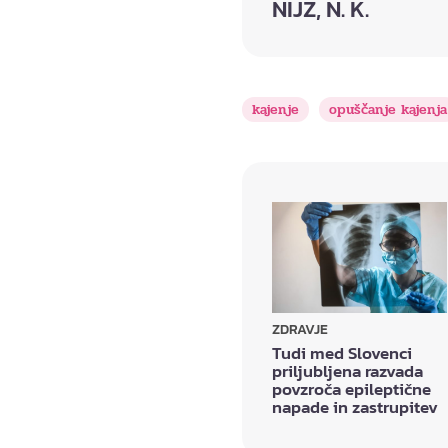
NIJZ, N. K.
kajenje
opuščanje kajenja
ZDRAVJE
Tudi med Slovenci
priljubljena razvada
povzroča epileptične
napade in zastrupitev