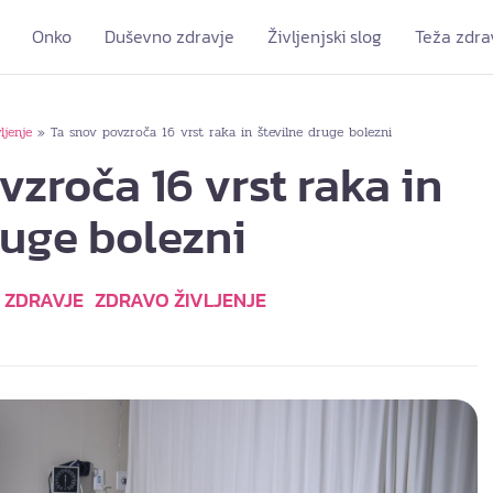
Onko
Duševno zdravje
Življenjski slog
Teža zdra
ljenje
Ta snov povzroča 16 vrst raka in številne druge bolezni
»
vzroča 16 vrst raka in
ruge bolezni
ZDRAVJE
ZDRAVO ŽIVLJENJE