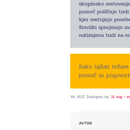
skupinsko svetovanje
pomoč poiščejo tudi 
kjer svetujejo poseb
številki sprejmejo m
natisnjena tudi na e
Kako lajšati težav
pomoč in pogovori
Vir: NIJZ. Dostopno na:
31. maj – 
AVTOR