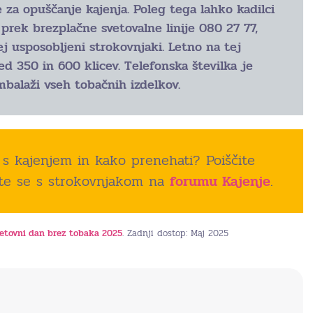
 za opuščanje kajenja. Poleg tega lahko kadilci
prek brezplačne svetovalne linije 080 27 77,
ej usposobljeni strokovnjaki. Letno na tej
ed 350 in 600 klicev. Telefonska številka je
mbalaži vseh tobačnih izdelkov.
e s kajenjem in kako prenehati? Poiščite
te se s strokovnjakom na
forumu Kajenje
.
svetovni dan brez tobaka 2025
. Zadnji dostop: Maj 2025