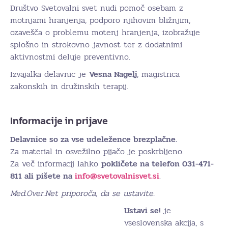
Društvo Svetovalni svet nudi pomoč osebam z
motnjami hranjenja, podporo njihovim bližnjim,
ozavešča o problemu motenj hranjenja, izobražuje
splošno in strokovno javnost ter z dodatnimi
aktivnostmi deluje preventivno.
Izvajalka delavnic je
Vesna Nagelj
, magistrica
zakonskih in družinskih terapij.
Informacije in prijave
Delavnice so za vse udeležence brezplačne.
Za material in osvežilno pijačo je poskrbljeno.
Za več informacij lahko
pokličete na telefon 031-471-
811 ali pišete na
info@svetovalnisvet.si
.
Med.Over.Net priporoča, da se ustavite.
Ustavi se!
je
vseslovenska akcija, s