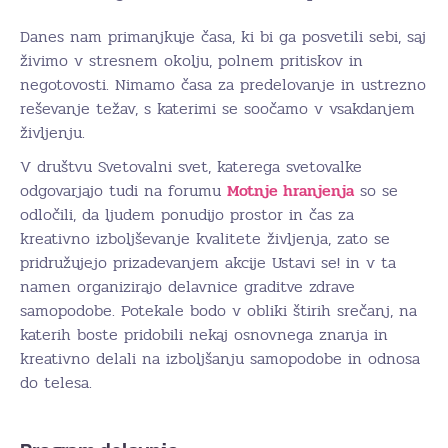
Danes nam primanjkuje časa, ki bi ga posvetili sebi, saj
živimo v stresnem okolju, polnem pritiskov in
negotovosti. Nimamo časa za predelovanje in ustrezno
reševanje težav, s katerimi se soočamo v vsakdanjem
življenju.
V društvu Svetovalni svet, katerega svetovalke
odgovarjajo tudi na forumu
Motnje hranjenja
so se
odločili, da ljudem ponudijo prostor in čas za
kreativno izboljševanje kvalitete življenja, zato se
pridružujejo prizadevanjem akcije Ustavi se! in v ta
namen organizirajo delavnice graditve zdrave
samopodobe. Potekale bodo v obliki štirih srečanj, na
katerih boste pridobili nekaj osnovnega znanja in
kreativno delali na izboljšanju samopodobe in odnosa
do telesa.