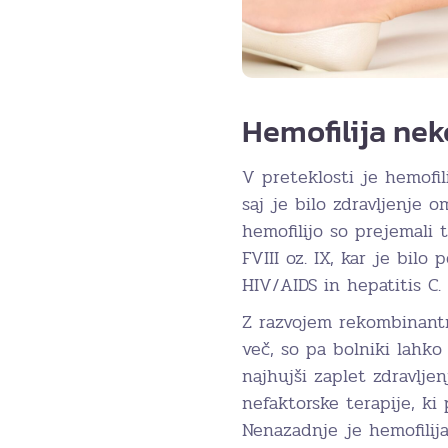
Hemofilija nek
V preteklosti je hemofil
saj je bilo zdravljenje 
hemofilijo so prejemali
FVIII oz. IX, kar je bil
HIV/AIDS in hepatitis C.
Z razvojem rekombinantn
več, so pa bolniki lahko 
najhujši zaplet zdravljen
nefaktorske terapije, ki 
Nenazadnje je hemofilija