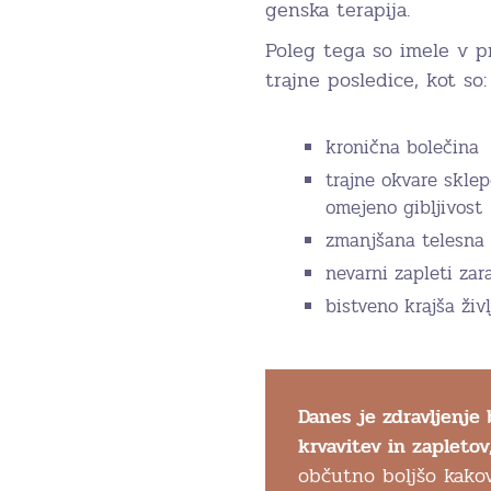
genska terapija.
Poleg tega so imele v pr
trajne posledice, kot so:
kronična bolečina
trajne okvare sklep
omejeno gibljivost
zmanjšana telesna
nevarni zapleti zar
bistveno krajša živ
Danes je zdravljenje
krvavitev in zapletov
občutno boljšo kakovo