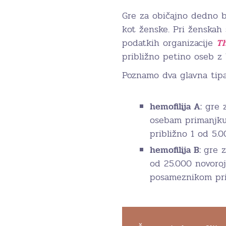
Gre za običajno dedno b
kot ženske. Pri ženskah
podatkih organizacije
Th
približno petino oseb z 
Poznamo dva glavna tipa
hemofilija A:
gre z
osebam primanjkuje
približno 1 od 5.
hemofilija B:
gre z
od 25.000 novoroj
posameznikom prim