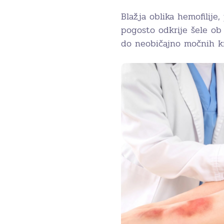
Blažja oblika hemofilije
pogosto odkrije šele ob
do neobičajno močnih kr