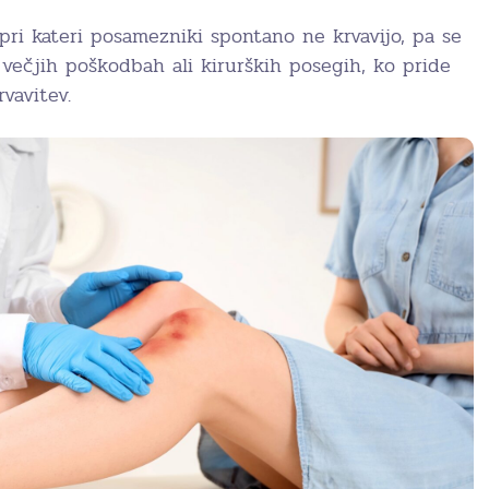
, pri kateri posamezniki spontano ne krvavijo, pa se
 večjih poškodbah ali kirurških posegih, ko pride
vavitev.