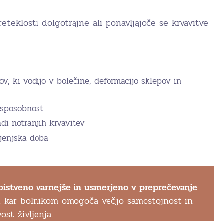
eteklosti dolgotrajne ali ponavljajoče se krvavitve
ov, ki vodijo v bolečine, deformacijo sklepov in
 sposobnost
adi notranjih krvavitev
ljenjska doba
 bistveno varnejše in usmerjeno v preprečevanje
,
kar bolnikom omogoča večjo samostojnost in
st življenja.