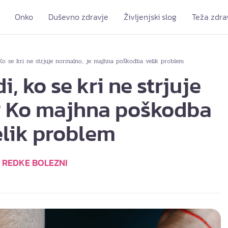
Onko
Duševno zdravje
Življenjski slog
Teža zdra
Ko se kri ne strjuje normalno, je majhna poškodba velik problem
i, ko se kri ne strjuje
 Ko majhna poškodba
elik problem
REDKE BOLEZNI