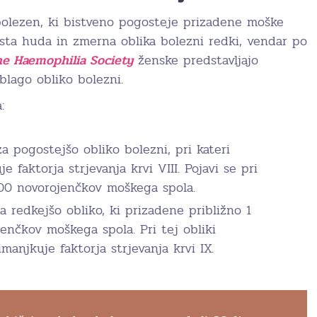
olezen, ki bistveno pogosteje prizadene moške
 sta huda in zmerna oblika bolezni redki, vendar po
e Haemophilia Society
ženske predstavljajo
blago obliko bolezni.
:
a pogostejšo obliko bolezni, pri kateri
 faktorja strjevanja krvi VIII. Pojavi se pri
000 novorojenčkov moškega spola.
a redkejšo obliko, ki prizadene približno 1
enčkov moškega spola. Pri tej obliki
anjkuje faktorja strjevanja krvi IX.