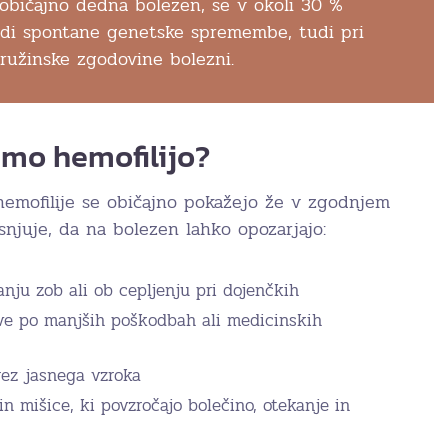
 običajno dedna bolezen, se v okoli 30 %
radi spontane genetske spremembe, tudi pri
ružinske zgodovine bolezni.
mo hemofilijo?
 hemofilije se običajno pokažejo že v zgodnjem
snjuje, da na bolezen lahko opozarjajo:
anju zob ali ob cepljenju pri dojenčkih
tve po manjših poškodbah ali medicinskih
ez jasnega vzroka
in mišice, ki povzročajo bolečino, otekanje in