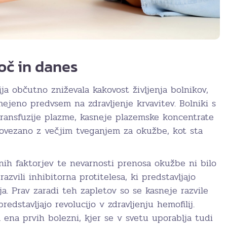
oč in danes
ija občutno zniževala kakovost življenja bolnikov,
omejeno predvsem na zdravljenje krvavitev. Bolniki s
 transfuzije plazme, kasneje plazemske koncentrate
o povezano z večjim tveganjem za okužbe, kot sta
ih faktorjev te nevarnosti prenosa okužbe ni bilo
razvili inhibitorna protitelesa, ki predstavljajo
ja. Prav zaradi teh zapletov so se kasneje razvile
predstavljajo revolucijo v zdravljenju hemofilij.
 ena prvih bolezni, kjer se v svetu uporablja tudi