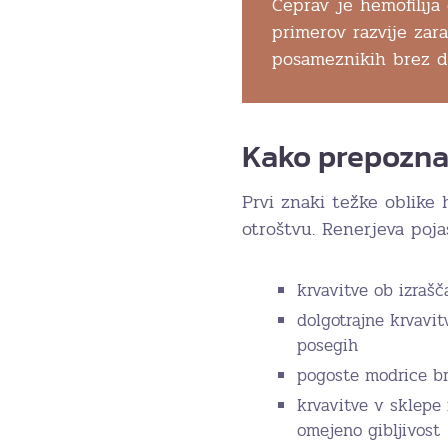
Čeprav je hemofilija
primerov razvije za
posameznikih brez d
Kako prepozna
Prvi znaki težke oblike
otroštvu. Renerjeva poja
krvavitve ob izrašč
dolgotrajne krvavi
posegih
pogoste modrice br
krvavitve v sklepe 
omejeno gibljivost