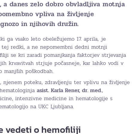
, a danes zelo dobro obvladljiva motnja
 pomembno vpliva na življenje
gnozo in njihovih družin.
ki ga vsako leto obeležujemo 17. aprila, je
 tej redki, a ne nepomembni dedni motnji
filiji se kri zaradi pomanjkanja faktorjev strjevanja
ih krvavitvah strjuje počasneje, kar lahko vodi v
ob manjših poškodbah.
i, njenem poteku, zdravljenju ter vplivu na življenje
 hematologinja
asist. Karla Rener, dr. med.
,
icine, intenzivne medicine in hematologije s
ematologijo na UKC Ljubljana.
 vedeti o hemofiliji