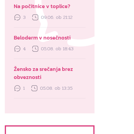
Na počitnice v toplice?
3
09.06. ob 21:12
Beloderm v nosečnosti
4
05.08. ob 18:43
Žensko za srečanja brez
obveznosti
1
05.08. ob 13:35