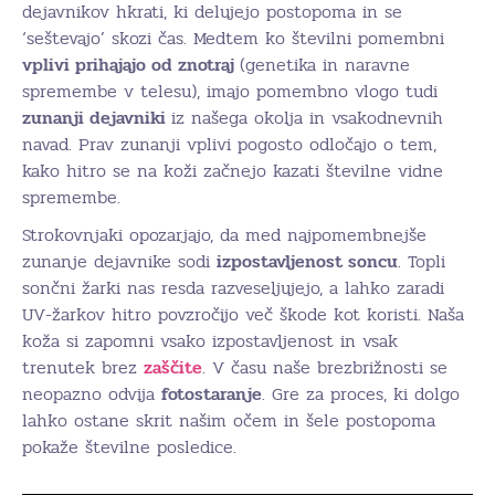
dejavnikov hkrati, ki delujejo postopoma in se
‘seštevajo’ skozi čas. Medtem ko številni pomembni
vplivi prihajajo od znotraj
(genetika in naravne
spremembe v telesu), imajo pomembno vlogo tudi
zunanji dejavniki
iz našega okolja in vsakodnevnih
navad. Prav zunanji vplivi pogosto odločajo o tem,
kako hitro se na koži začnejo kazati številne vidne
spremembe.
Strokovnjaki opozarjajo, da med najpomembnejše
zunanje dejavnike sodi
izpostavljenost soncu
. Topli
sončni žarki nas resda razveseljujejo, a lahko zaradi
UV-žarkov hitro povzročijo več škode kot koristi. Naša
koža si zapomni vsako izpostavljenost in vsak
trenutek brez
zaščite
. V času naše brezbrižnosti se
neopazno odvija
fotostaranje
. Gre za proces, ki dolgo
lahko ostane skrit našim očem in šele postopoma
pokaže številne posledice.