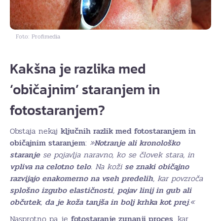
Foto: Profimedia
Kakšna je razlika med
‘običajnim’ staranjem in
fotostaranjem?
Obstaja nekaj
ključnih razlik med fotostaranjem in
običajnim staranjem
:
»
Notranje ali kronološko
staranje
se pojavlja naravno, ko se človek stara, in
vpliva na celotno telo
. Na koži
se znaki običajno
razvijajo enakomerno na vseh predelih
, kar povzroča
splošno izgubo elastičnosti
,
pojav linij in gub ali
občutek
,
da je koža tanjša in bolj krhka kot prej
.«
Nasprotno pa je
fotostaranje zunanji proces
, kar