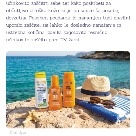
učinkovito zaščititi sebe ter kako poskrbeti za
občutljivo otroško kožo, ki je na sonce še posebej
dovzetna. Poseben poudarek je namenjen tudi pravilni
uporabi zaščite, saj lahko le dosledno nanašanje in
ustrezna količina izdelka zagotovita resnično
učinkovito zaščito pred UV-žarki.
Foto: Spar