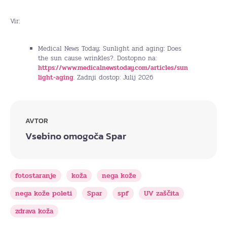
Vir:
Medical News Today; Sunlight and aging: Does
the sun cause wrinkles?. Dostopno na:
https://www.medicalnewstoday.com/articles/sun
light-aging
. Zadnji dostop: Julij 2026
AVTOR
Vsebino omogoča Spar
fotostaranje
koža
nega kože
nega kože poleti
Spar
spf
UV zaščita
zdrava koža