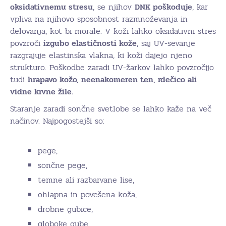
oksidativnemu stresu
, se njihov
DNK poškoduje
, kar
vpliva na njihovo sposobnost razmnoževanja in
delovanja, kot bi morale. V koži lahko oksidativni stres
povzroči
izgubo elastičnosti kože
, saj UV-sevanje
razgrajuje elastinska vlakna, ki koži dajejo njeno
strukturo. Poškodbe zaradi UV-žarkov lahko povzročijo
tudi
hrapavo kožo, neenakomeren ten, rdečico ali
vidne krvne žile.
Staranje zaradi sončne svetlobe se lahko kaže na več
načinov. Najpogostejši so:
pege,
sončne pege,
temne ali razbarvane lise,
ohlapna in povešena koža,
drobne gubice,
globoke gube,