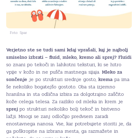
Foto: Spar
Verjetno ste se tudi sami kdaj vprašali, kaj je najbolj
smiselno izbrati – fluid, mleko, kremo ali sprej? Fluidi
so znani po tekoči in lahkotni teksturi, ki se hitro
vpije v kožo in ne pušča mastnega sijaja.
Mleko za
sončenje
je po strukturi srednje gosto,
krema
pa ima
še nekoliko bogatejšo gostoto. Oba sta izjemno
hranilna in sta odlična izbira za dolgotrajno zaščito
kože celega telesa. Za razliko od mleka in krem je
sprej
po strukturi nekoliko bolj tekoč in bistveno
lažji. Mnogi se zanj odločijo predvsem zaradi
enostavnega nanosa. Vse, kar potrebujete storiti je, da
ga poškropite na izbrana mesta, ga razmažete in