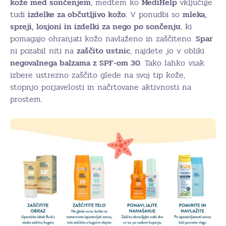
kože med sončenjem
, medtem ko
MediHelp
vključuje
tudi
izdelke za občutljivo kožo.
V ponudbi so
mleka,
spreji, losjoni
in
izdelki za nego po sončenju
, ki
pomagajo ohranjati kožo navlaženo in zaščiteno.
Spar
ni pozabil niti na
zaščito ustnic
, najdete jo v obliki
negovalnega balzama z SPF-om 30
. Tako lahko vsak
izbere ustrezno zaščito glede na svoj tip kože,
stopnjo porjavelosti in načrtovane aktivnosti na
prostem.