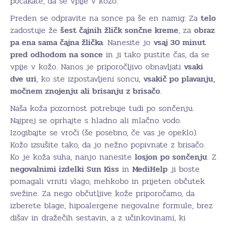
počakate, da se vpije v kožo.
Preden se odpravite na sonce pa še en namig: Za
telo
zadostuje že
šest čajnih žličk sončne kreme
, za
obraz
pa ena sama čajna žlička
. Nanesite jo
vsaj 30 minut
pred odhodom na sonce
in ji tako pustite čas, da se
vpije v kožo. Nanos je priporočljivo obnavljati
vsaki
dve uri
, ko ste izpostavljeni soncu,
vsakič po plavanju,
močnem znojenju ali brisanju z brisačo
.
Naša koža pozornost potrebuje tudi po sončenju.
Najprej se oprhajte s hladno ali mlačno vodo.
Izogibajte se vroči (še posebno, če vas je opeklo).
Kožo izsušite tako, da jo nežno popivnate z brisačo.
Ko je koža suha, nanjo nanesite
losjon po sončenju
. Z
negovalnimi izdelki Sun Kiss
in
MediHelp
ji boste
pomagali vrniti vlago, mehkobo in prijeten občutek
svežine. Za nego občutljive kože priporočamo, da
izberete blage, hipoalergene negovalne formule, brez
dišav in dražečih sestavin, a z učinkovinami, ki