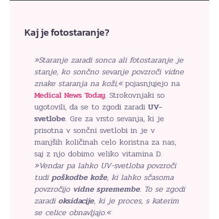
Kaj je fotostaranje?
»Staranje zaradi sonca ali fotostaranje je
stanje, ko sončno sevanje povzroči vidne
znake staranja na koži,«
pojasnjujejo na
Medical News Today
. Strokovnjaki so
ugotovili, da se to zgodi zaradi
UV-
svetlobe
. Gre za vrsto sevanja, ki je
prisotna v sončni svetlobi in je v
manjših količinah celo koristna za nas,
saj z njo dobimo veliko vitamina D.
»Vendar pa lahko UV-svetloba povzroči
tudi
poškodbe kože
, ki lahko sčasoma
povzročijo
vidne spremembe
. To se zgodi
zaradi
oksidacije
, ki je proces, s katerim
se celice obnavljajo.«