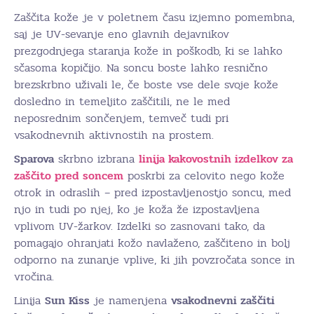
Zaščita kože je v poletnem času izjemno pomembna,
saj je UV-sevanje eno glavnih dejavnikov
prezgodnjega staranja kože in poškodb, ki se lahko
sčasoma kopičijo. Na soncu boste lahko resnično
brezskrbno uživali le, če boste vse dele svoje kože
dosledno in temeljito zaščitili, ne le med
neposrednim sončenjem, temveč tudi pri
vsakodnevnih aktivnostih na prostem.
Sparova
skrbno izbrana
linija kakovostnih izdelkov za
zaščito pred soncem
poskrbi za celovito nego kože
otrok in odraslih – pred izpostavljenostjo soncu, med
njo in tudi po njej, ko je koža že izpostavljena
vplivom UV-žarkov. Izdelki so zasnovani tako, da
pomagajo ohranjati kožo navlaženo, zaščiteno in bolj
odporno na zunanje vplive, ki jih povzročata sonce in
vročina.
Linija
S
un
K
iss
je namenjena
vsakodnevni zaščiti