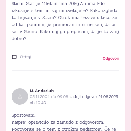
Sticni. Star je 11let in ima 70kg.Ali ima kdo
izkusnje s tem in kaj mi svetujete? Kako izgleda
to hujsanje v Sticni? Otrok ima tezave s tezo ze
od kar pomnim, je premocan in si ne zeli, da bi
sel v Sticno. Kako naj ga prepricam, da je to zanj
dobro?
Citiraj
Odgovori
M. Anderluh
05.11.2004 ob 09:08
zadnji odgovor 21.08.2025
ob 10:40
Spostovani,
najprej opravicilo za zamudo z odgovorom.
Pogovorite se o tem z otrokim pediatrom. Če je