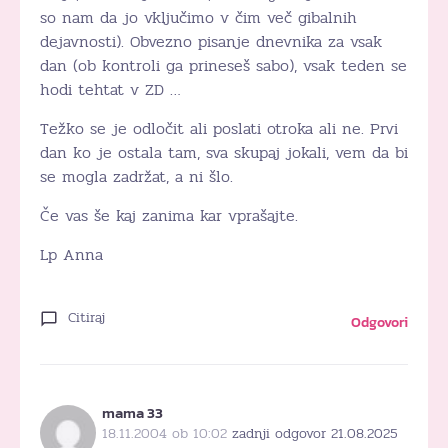
so nam da jo vključimo v čim več gibalnih
dejavnosti). Obvezno pisanje dnevnika za vsak
dan (ob kontroli ga prineseš sabo), vsak teden se
hodi tehtat v ZD …
Težko se je odločit ali poslati otroka ali ne. Prvi
dan ko je ostala tam, sva skupaj jokali, vem da bi
se mogla zadržat, a ni šlo.
Če vas še kaj zanima kar vprašajte.
Lp Anna
Citiraj
Odgovori
mama 33
18.11.2004 ob 10:02
zadnji odgovor 21.08.2025