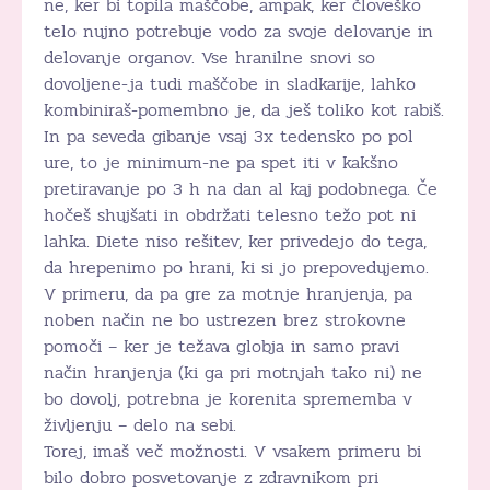
ne, ker bi topila maščobe, ampak, ker človeško
telo nujno potrebuje vodo za svoje delovanje in
delovanje organov. Vse hranilne snovi so
dovoljene-ja tudi maščobe in sladkarije, lahko
kombiniraš-pomembno je, da ješ toliko kot rabiš.
In pa seveda gibanje vsaj 3x tedensko po pol
ure, to je minimum-ne pa spet iti v kakšno
pretiravanje po 3 h na dan al kaj podobnega. Če
hočeš shujšati in obdržati telesno težo pot ni
lahka. Diete niso rešitev, ker privedejo do tega,
da hrepenimo po hrani, ki si jo prepovedujemo.
V primeru, da pa gre za motnje hranjenja, pa
noben način ne bo ustrezen brez strokovne
pomoči – ker je težava globja in samo pravi
način hranjenja (ki ga pri motnjah tako ni) ne
bo dovolj, potrebna je korenita sprememba v
življenju – delo na sebi.
Torej, imaš več možnosti. V vsakem primeru bi
bilo dobro posvetovanje z zdravnikom pri