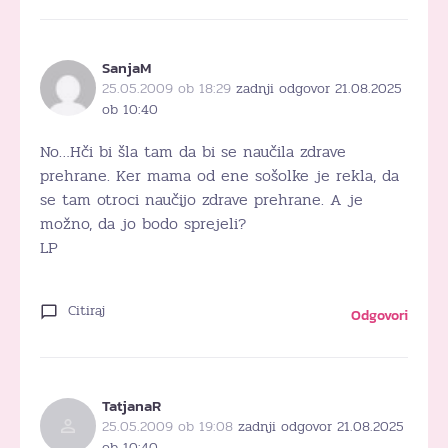
SanjaM
25.05.2009 ob 18:29
zadnji odgovor 21.08.2025
ob 10:40
No…Hči bi šla tam da bi se naučila zdrave
prehrane. Ker mama od ene sošolke je rekla, da
se tam otroci naučijo zdrave prehrane. A je
možno, da jo bodo sprejeli?
LP
Citiraj
Odgovori
TatjanaR
25.05.2009 ob 19:08
zadnji odgovor 21.08.2025
ob 10:40