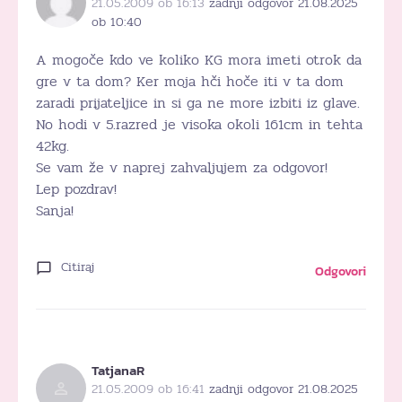
21.05.2009 ob 16:13
zadnji odgovor 21.08.2025
ob 10:40
A mogoče kdo ve koliko KG mora imeti otrok da
gre v ta dom? Ker moja hči hoče iti v ta dom
zaradi prijateljice in si ga ne more izbiti iz glave.
No hodi v 5.razred je visoka okoli 161cm in tehta
42kg.
Se vam že v naprej zahvaljujem za odgovor!
Lep pozdrav!
Sanja!
Citiraj
Odgovori
TatjanaR
21.05.2009 ob 16:41
zadnji odgovor 21.08.2025