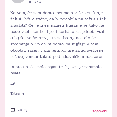
ob 10:40
Ne vem, če sem dobro razumela vaše vprašanje –
želi iti hči v stično, da bi pridobila na teži ali želi
shujšati? Če je njen namen hujšanje je tako ne
bodo vzeli, ker bi ji prej koristilo, da pridobi vsaj
8 kg še. Se še razvija in se bo njeno telo še
spreminjalo. Sploh ni dobro, da hujšajo v tem
obdobju, razen v primeru, ko gre za zdravstvene
težave, vendar takrat pod zdravniškim nadzorom.
Bi prosila, če malo pojanite kaj vas je zanimalo.
hvala.
LP
Tatjana
Citiraj
Odgovori