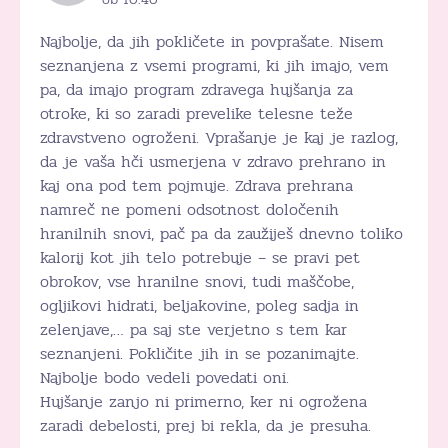
Najbolje, da jih pokličete in povprašate. Nisem
seznanjena z vsemi programi, ki jih imajo, vem
pa, da imajo program zdravega hujšanja za
otroke, ki so zaradi prevelike telesne teže
zdravstveno ogroženi. Vprašanje je kaj je razlog,
da je vaša hči usmerjena v zdravo prehrano in
kaj ona pod tem pojmuje. Zdrava prehrana
namreč ne pomeni odsotnost določenih
hranilnih snovi, pač pa da zaužiješ dnevno toliko
kalorij kot jih telo potrebuje – se pravi pet
obrokov, vse hranilne snovi, tudi maščobe,
ogljikovi hidrati, beljakovine, poleg sadja in
zelenjave,… pa saj ste verjetno s tem kar
seznanjeni. Pokličite jih in se pozanimajte.
Najbolje bodo vedeli povedati oni.
Hujšanje zanjo ni primerno, ker ni ogrožena
zaradi debelosti, prej bi rekla, da je presuha.