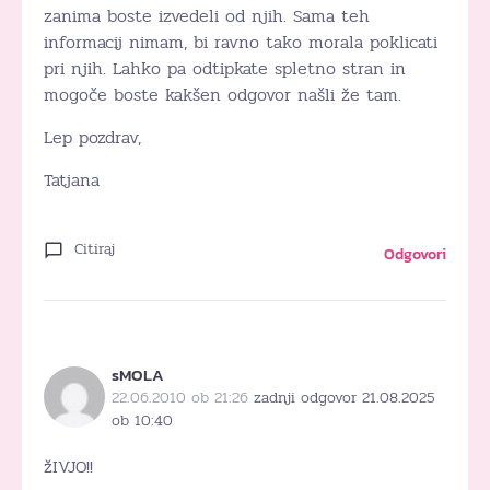
zanima boste izvedeli od njih. Sama teh
informacij nimam, bi ravno tako morala poklicati
pri njih. Lahko pa odtipkate spletno stran in
mogoče boste kakšen odgovor našli že tam.
Lep pozdrav,
Tatjana
Citiraj
Odgovori
sMOLA
22.06.2010 ob 21:26
zadnji odgovor 21.08.2025
ob 10:40
žIVJO!!