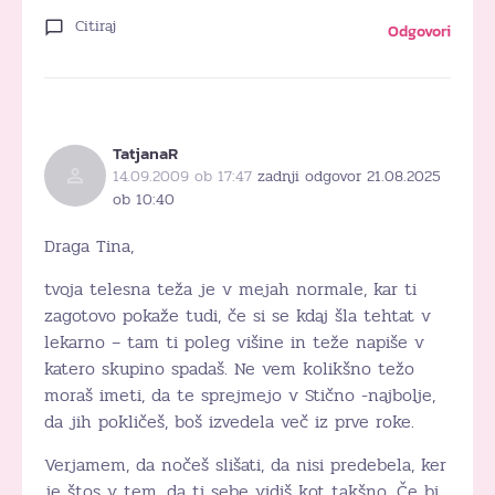
Citiraj
Odgovori
TatjanaR
14.09.2009 ob 17:47
zadnji odgovor 21.08.2025
ob 10:40
Draga Tina,
tvoja telesna teža je v mejah normale, kar ti
zagotovo pokaže tudi, če si se kdaj šla tehtat v
lekarno – tam ti poleg višine in teže napiše v
katero skupino spadaš. Ne vem kolikšno težo
moraš imeti, da te sprejmejo v Stično -najbolje,
da jih pokličeš, boš izvedela več iz prve roke.
Verjamem, da nočeš slišati, da nisi predebela, ker
je štos v tem, da ti sebe vidiš kot takšno. Če bi