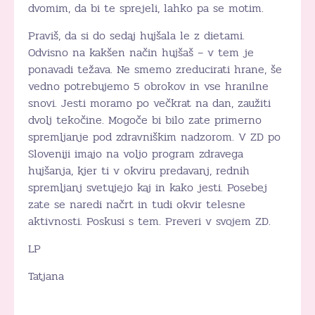
dvomim, da bi te sprejeli, lahko pa se motim.
Praviš, da si do sedaj hujšala le z dietami.
Odvisno na kakšen način hujšaš – v tem je
ponavadi težava. Ne smemo zreducirati hrane, še
vedno potrebujemo 5 obrokov in vse hranilne
snovi. Jesti moramo po večkrat na dan, zaužiti
dvolj tekočine. Mogoče bi bilo zate primerno
spremljanje pod zdravniškim nadzorom. V ZD po
Sloveniji imajo na voljo program zdravega
hujšanja, kjer ti v okviru predavanj, rednih
spremljanj svetujejo kaj in kako jesti. Posebej
zate se naredi načrt in tudi okvir telesne
aktivnosti. Poskusi s tem. Preveri v svojem ZD.
LP
Tatjana