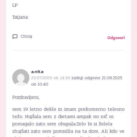
LP
Tatjana
Citiraj
Odgovori
a.nit.a
23.07.2009 ob 14:36
zadnji odgovor 21.08.2025
ob 10:40
Pozdravljeni,
sem 19 letno dekle in imam prekomerno telesno
težo. Hujšala sem z dietami ampak mi nič ni
pomagalo zato sem obupala.Zelo bi si želela
shujšati zato sem pomislila na ta dom. Ali kdo ve