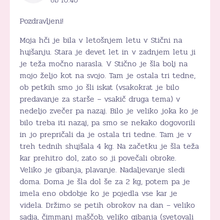
ob 10:40
Pozdravljeni!
Moja hči je bila v letošnjem letu v Stični na
hujšanju. Stara je devet let in v zadnjem letu ji
je teža močno narasla. V Stično je šla bolj na
mojo željo kot na svojo. Tam je ostala tri tedne,
ob petkih smo jo šli iskat (vsakokrat je bilo
predavanje za starše – vsakič druga tema) v
nedeljo zvečer pa nazaj. Bilo je veliko joka ko je
bilo treba iti nazaj, pa smo se nekako dogovorili
in jo prepričali da je ostala tri tedne. Tam je v
treh tednih shujšala 4 kg. Na začetku je šla teža
kar prehitro dol, zato so ji povečali obroke.
Veliko je gibanja, plavanje. Nadaljevanje sledi
doma. Doma je šla dol še za 2 kg, potem pa je
imela eno obdobje ko je pojedla vse kar je
videla. Držimo se petih obrokov na dan – veliko
sadja, čimmanj maščob, veliko gibanja (svetovali