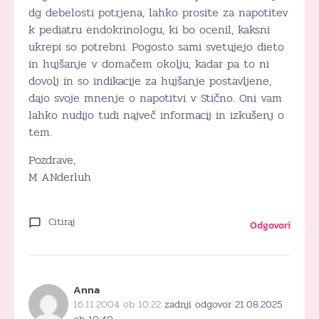
dg debelosti potrjena, lahko prosite za napotitev
k pediatru endokrinologu, ki bo ocenil, kaksni
ukrepi so potrebni. Pogosto sami svetujejo dieto
in hujšanje v domačem okolju, kadar pa to ni
dovolj in so indikacije za hujšanje postavljene,
dajo svoje mnenje o napotitvi v Stično. Oni vam
lahko nudijo tudi največ informacij in izkušenj o
tem.
Pozdrave,
M ANderluh
Citiraj
Odgovori
Anna
16.11.2004 ob 10:22
zadnji odgovor 21.08.2025