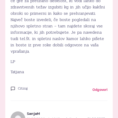
če gre za pretirano debelost, ki vodi lahko do
zdravstvenih težav izgubiti kg in jih učijo kakšni
obroki so primerni in kako se prehranjevati.
Največ boste izvedeli, če boste pogledali na
njihovo spletno stran – tam najdete skoraj vse
informacije, ki jih potrebujete. Je pa navedena
tudi tel.št. in spletni naslov kamor lahko pišete
in boste iz prve roke dobili odgovore na vaša
vprašanja.
LP
Tatjana
Citiraj
Odgovori
SanjaM