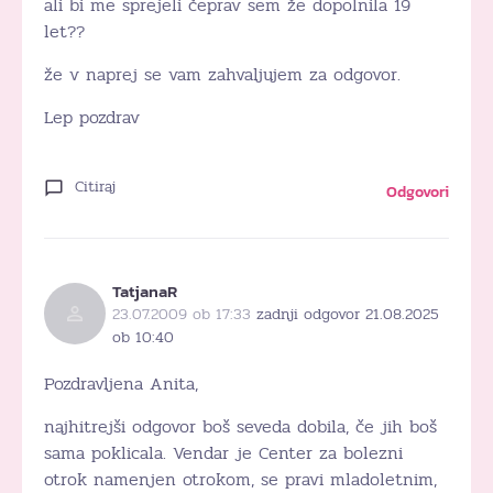
ali bi me sprejeli čeprav sem že dopolnila 19
let??
že v naprej se vam zahvaljujem za odgovor.
Lep pozdrav
Citiraj
Odgovori
TatjanaR
23.07.2009 ob 17:33
zadnji odgovor 21.08.2025
ob 10:40
Pozdravljena Anita,
najhitrejši odgovor boš seveda dobila, če jih boš
sama poklicala. Vendar je Center za bolezni
otrok namenjen otrokom, se pravi mladoletnim,