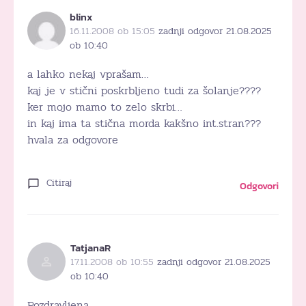
blinx
16.11.2008 ob 15:05
zadnji odgovor 21.08.2025
ob 10:40
a lahko nekaj vprašam…
kaj je v stični poskrbljeno tudi za šolanje????
ker mojo mamo to zelo skrbi…
in kaj ima ta stična morda kakšno int.stran???
hvala za odgovore
Citiraj
Odgovori
TatjanaR
17.11.2008 ob 10:55
zadnji odgovor 21.08.2025
ob 10:40
Pozdravljena,