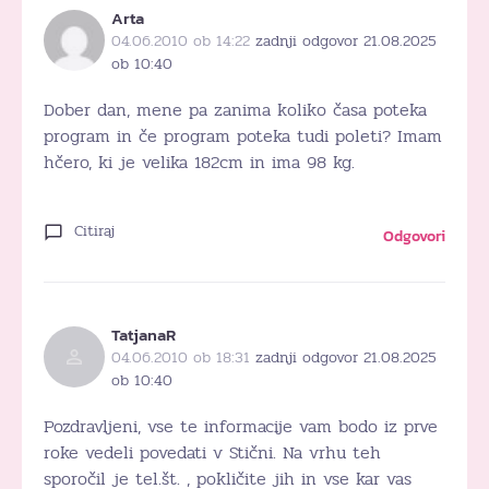
Arta
04.06.2010 ob 14:22
zadnji odgovor 21.08.2025
ob 10:40
Dober dan, mene pa zanima koliko časa poteka
program in če program poteka tudi poleti? Imam
hčero, ki je velika 182cm in ima 98 kg.
Citiraj
Odgovori
TatjanaR
04.06.2010 ob 18:31
zadnji odgovor 21.08.2025
ob 10:40
Pozdravljeni, vse te informacije vam bodo iz prve
roke vedeli povedati v Stični. Na vrhu teh
sporočil je tel.št. , pokličite jih in vse kar vas