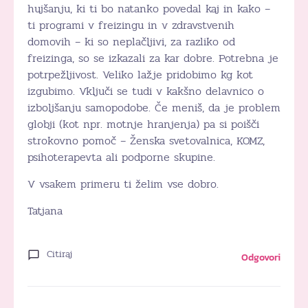
hujšanju, ki ti bo natanko povedal kaj in kako –
ti programi v freizingu in v zdravstvenih
domovih – ki so neplačljivi, za razliko od
freizinga, so se izkazali za kar dobre. Potrebna je
potrpežljivost. Veliko lažje pridobimo kg kot
izgubimo. Vključi se tudi v kakšno delavnico o
izboljšanju samopodobe. Če meniš, da je problem
globji (kot npr. motnje hranjenja) pa si poišči
strokovno pomoč – Ženska svetovalnica, KOMZ,
psihoterapevta ali podporne skupine.
V vsakem primeru ti želim vse dobro.
Tatjana
Citiraj
Odgovori