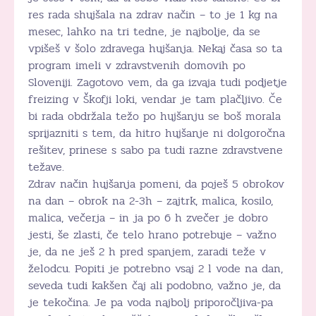
res rada shujšala na zdrav način – to je 1 kg na
mesec, lahko na tri tedne, je najbolje, da se
vpišeš v šolo zdravega hujšanja. Nekaj časa so ta
program imeli v zdravstvenih domovih po
Sloveniji. Zagotovo vem, da ga izvaja tudi podjetje
freizing v Škofji loki, vendar je tam plačljivo. Če
bi rada obdržala težo po hujšanju se boš morala
sprijazniti s tem, da hitro hujšanje ni dolgoročna
rešitev, prinese s sabo pa tudi razne zdravstvene
težave.
Zdrav način hujšanja pomeni, da poješ 5 obrokov
na dan – obrok na 2-3h – zajtrk, malica, kosilo,
malica, večerja – in ja po 6 h zvečer je dobro
jesti, še zlasti, če telo hrano potrebuje – važno
je, da ne ješ 2 h pred spanjem, zaradi teže v
želodcu. Popiti je potrebno vsaj 2 l vode na dan,
seveda tudi kakšen čaj ali podobno, važno je, da
je tekočina. Je pa voda najbolj priporočljiva-pa