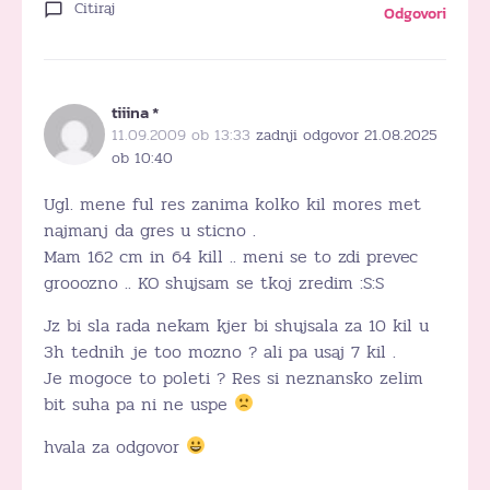
Citiraj
Odgovori
tiiina *
11.09.2009 ob 13:33
zadnji odgovor 21.08.2025
ob 10:40
Ugl. mene ful res zanima kolko kil mores met
najmanj da gres u sticno .
Mam 162 cm in 64 kill .. meni se to zdi prevec
grooozno .. KO shujsam se tkoj zredim :S:S
Jz bi sla rada nekam kjer bi shujsala za 10 kil u
3h tednih je too mozno ? ali pa usaj 7 kil .
Je mogoce to poleti ? Res si neznansko zelim
bit suha pa ni ne uspe
hvala za odgovor