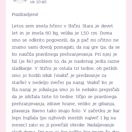
ob 10:40
Pozdravljeni!
Letos sem imela hčero v Stični. Stara je devet
let in je imela 60 kg, velika je 1,50 cm. Doma
smo se odkrito pogovorili, da ji pač mi očitno ne
znamo sami dovolj pomagati, da naj gre tja, da se
bo naučila pravilnega prehranjevanja. Pri njej je
bil (je še) problem to, da je naskrivaj jedla razne
sladkarije. V Stični je ostala tri tedne, ob petkih
smo jo hodili iskat (vsakič je predavanje za
starše) v nedeljo zvečer pa nazaj. Vsakič ko je
šla nazaj je jokala,pa smo jo le nekako prepričali
da je zdržala tiste tri tedne. Učijo se pravilnega
prehranjevanja, zdrave hrane, veliko je gibanja,
plavanja. Ravno tako imajo šolo. V začetku je kar
lepo hujšala (po njihovih merilih največ 1 kg na
mesec) zato so ji povečali obroke. Nadaljevanje
sledi doma. Pri nas je kar težko ker imam še dva