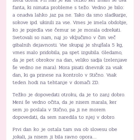
fanta, ki nimata probleme s težo. Vedno je bilo:
a onadva lahko jaz pa ne. Tako da smo sladkarije,
sokove ipd. ukinili za vse. Vmes je imela obdobje,
ko je pojedla vse čemur se je morala odrekati.
Svetovali so nam, naj jo vključimo v čim več
gibalnih dejavnosti. Vse skupaj je shujšala 5 kg,
vmes malo pridobila, pa spet izgubila. Gledamo,
da je pet obrokov na dan, veliko sadja (zelenjave
še vedno ne mara). Mora pisati dnevnik za vsak
dan, ki ga prinese na kontrolo v Stično. Vsak
teden hodi na tehtanje v domači ZD.
Težko je dopovedati otroku, da je to zanj dobro.
Meni še vedno očita, da je nisem marala, ker
sem jo poslala v Stično, pa ji ne morem
dopovedati, da sem naredila to njej v dobro.
Prvi dan ko je ostala tam sva ob slovesu obe
jokali, ja nisem ji bila ravno opora….