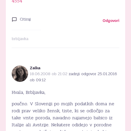
4554
Citiraj
Odgovori
brbljavka
Zalka
18.06.2008 ob 21:02
zadnji odgovor 25.01.2016
ob 09:12
Hvala, Brbljavka,
poučno. V Sloveniji po mojih podatkih doma ne
rodi prav veliko žensk, tiste, ki se odločijo za
take vrste poroda, navadno najamejo babico iz
Italije ali Avstrije. Nekatere odidejo v porodne