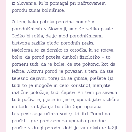
iz Slovenije, ki bi pomagal pri načrtovanem
porodu zunaj bolnišnice.
O tem, kako poteka porodna pomoč v
porodnišnicah v Sloveniji, smo že veliko pisale.
Težko bi rekla, da je med porodnišnicami
bistvena razlika glede porodnih praks.
Načeloma je za žensko in otročka, ki se rojeva,
bolje, da porod poteka čimbolj fiziološko – to
pomeni tudi, da je bolje, če ste pokonci kot da
ležite. Aktivni porod je povezan s tem, da ste
telesno dejavni, torej da se gibate, plešete (ja,
tudi to je mogoče in celo koristno), menjate
različne položaje, tudi čepite. Pri tem pa seveda
tudi počivate, pijete in jeste, uporabljate različne
metode za lajšanje bolečin (npr. uporaba
terapevtskega učinka vode) itd. itd. Porod na
pručki – gre predvsem za uporabo porodne
pručke v drugi porodni dobi je za nekatere lažji