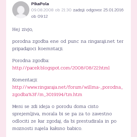
PikaPola
09.08.2008 ob 21:30
zadnji odgovor 25.01.2016
ob 09:12
Hej zivjo,
porodna zgodba ene od punc na ringaraji.net ter
pripadajoci koemntarji.
Porodna zgodba:
http://pacek.blogspot.com/2008/08/22.html
Komentarji:
http://www.ringaraja.net/forum/willma-_porodna_
zgodba%3F/m_3019194/tm.htm
Meni se zdi ideja o porodu doma cisto
sprejemljiva, morala bi se pa za to zavestno
odlociti ze kar zgodaj, da bi prestudirala in po
moznosti najela kaksno babico.