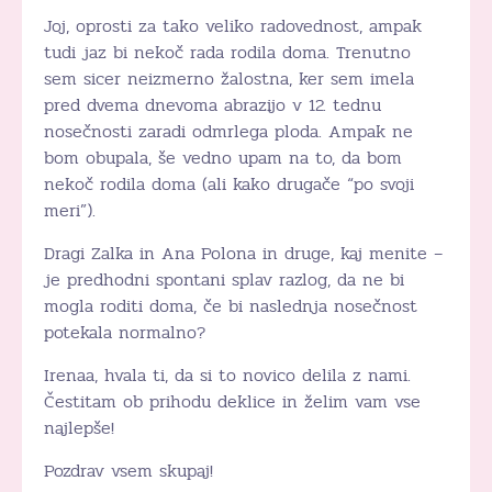
Joj, oprosti za tako veliko radovednost, ampak
tudi jaz bi nekoč rada rodila doma. Trenutno
sem sicer neizmerno žalostna, ker sem imela
pred dvema dnevoma abrazijo v 12. tednu
nosečnosti zaradi odmrlega ploda. Ampak ne
bom obupala, še vedno upam na to, da bom
nekoč rodila doma (ali kako drugače “po svoji
meri”).
Dragi Zalka in Ana Polona in druge, kaj menite –
je predhodni spontani splav razlog, da ne bi
mogla roditi doma, če bi naslednja nosečnost
potekala normalno?
Irenaa, hvala ti, da si to novico delila z nami.
Čestitam ob prihodu deklice in želim vam vse
najlepše!
Pozdrav vsem skupaj!