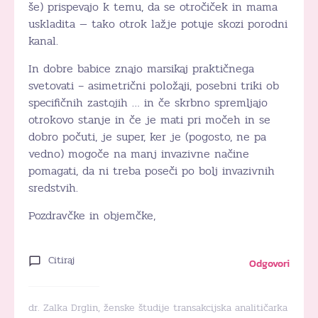
še) prispevajo k temu, da se otročiček in mama
uskladita — tako otrok lažje potuje skozi porodni
kanal.
In dobre babice znajo marsikaj praktičnega
svetovati – asimetrični položaji, posebni triki ob
specifičnih zastojih … in če skrbno spremljajo
otrokovo stanje in če je mati pri močeh in se
dobro počuti, je super, ker je (pogosto, ne pa
vedno) mogoče na manj invazivne načine
pomagati, da ni treba poseči po bolj invazivnih
sredstvih.
Pozdravčke in objemčke,
Citiraj
Odgovori
dr. Zalka Drglin, ženske študije transakcijska analitičarka