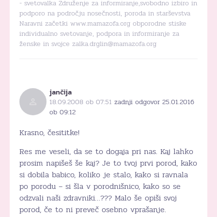
- svetovalka Združenje za informiranje,svobodno izbiro in
podporo na področju nosečnosti, poroda in starševstva
Naravni začetki www.mamazofa.org obporodne stiske
individualno svetovanje, podpora in informiranje za
ženske in svojce zalka.drglin@mamazofa.org
jančija
18.09.2008 ob 07:51
zadnji odgovor 25.01.2016
ob 09:12
Krasno, česititke!
Res me veseli, da se to dogaja pri nas. Kaj lahko
prosim napišeš še kaj? Je to tvoj prvi porod, kako
si dobila babico, koliko je stalo, kako si ravnala
po porodu – si šla v porodnišnico, kako so se
odzvali naši zdravniki…??? Malo še opiši svoj
porod, če to ni preveč osebno vprašanje.