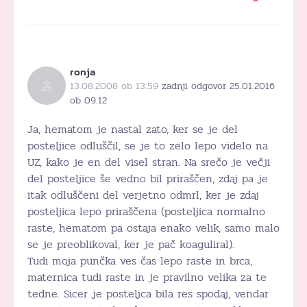
ronja
13.08.2008 ob 13:59
zadnji odgovor 25.01.2016
ob 09:12
Ja, hematom je nastal zato, ker se je del
posteljice odluščil, se je to zelo lepo videlo na
UZ, kako je en del visel stran. Na srečo je večji
del posteljice še vedno bil priraščen, zdaj pa je
itak odluščeni del verjetno odmrl, ker je zdaj
posteljica lepo priraščena (posteljica normalno
raste, hematom pa ostaja enako velik, samo malo
se je preoblikoval, ker je pač koaguliral).
Tudi moja punčka ves čas lepo raste in brca,
maternica tudi raste in je pravilno velika za te
tedne. Sicer je posteljca bila res spodaj, vendar