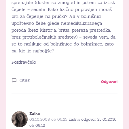
sprehajale (dokler so zmogle) in potem za iztisk
čepele – sedele. Kako fizično pripravljen moraš
biti za čepenje na pručki? Ali v bolnišnici
upoštevajo želje glede nemedikaliziranega
poroda (brez klistirja, britja, prereza presredka,
brez protibolečinskih sredstev) – seveda vem, da
se to razlikuje od bolnišnice do bolnišnice, zato
pa, kje je najboljše?
Pozdravček!
Citiraj
Odgovori
Zalka
03.10.2008 ob 06:25
zadnji odgovor 25.01.2016
ob 09:12