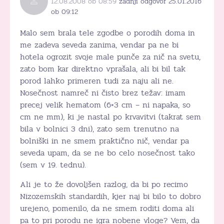
12.08.2008 ob 08:59
zadnji odgovor 25.01.2016
ob 09:12
Malo sem brala tele zgodbe o porodih doma in
me zadeva seveda zanima, vendar pa ne bi
hotela ogrozit svoje male punče za nič na svetu,
zato bom kar direktno vprašala, ali bi bil tak
porod lahko primeren tudi za naju ali ne.
Nosečnost namreč ni čisto brez težav: imam
precej velik hematom (6×3 cm – ni napaka, so
cm ne mm), ki je nastal po krvavitvi (takrat sem
bila v bolnici 3 dni), zato sem trenutno na
bolniški in ne smem praktično nič, vendar pa
seveda upam, da se ne bo celo nosečnost tako
(sem v 19. tednu).
Ali je to že dovoljšen razlog, da bi po recimo
Nizozemskih standardih, kjer naj bi bilo to dobro
urejeno, pomenilo, da ne smem roditi doma ali
pa to pri porodu ne igra nobene vloge? Vem, da