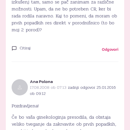
izkušenj tam, samo se pač zanimam za različne
možnosti. Upam, da ne bo potreben CR, ker bi
rada rodila naravno. Kaj to pomeni, da moram ob
prvih popadkih res direkt v porodnišnico (to bo
moj 2. porod)?
Citiraj
Odgovori
Ana Polona
17.08.2008 ob 07:13
zadnji odgovor 25.01.2016
ob 09:12
Pozdravljena!
Če bo vaša ginekologinja presodila, da obstaja
veliko tveganje da zakrvavite ob prvih popadkih,