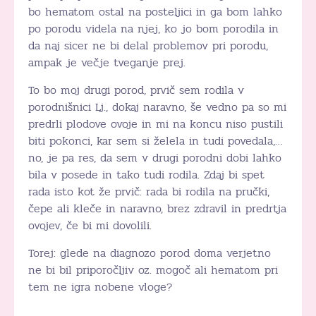
bo hematom ostal na posteljici in ga bom lahko
po porodu videla na njej, ko jo bom porodila in
da naj sicer ne bi delal problemov pri porodu,
ampak je večje tveganje prej.
To bo moj drugi porod, prvič sem rodila v
porodnišnici Lj., dokaj naravno, še vedno pa so mi
predrli plodove ovoje in mi na koncu niso pustili
biti pokonci, kar sem si želela in tudi povedala,…
no, je pa res, da sem v drugi porodni dobi lahko
bila v posede in tako tudi rodila. Zdaj bi spet
rada isto kot že prvič: rada bi rodila na pručki,
čepe ali kleče in naravno, brez zdravil in predrtja
ovojev, če bi mi dovolili.
Torej: glede na diagnozo porod doma verjetno
ne bi bil priporočljiv oz. mogoč ali hematom pri
tem ne igra nobene vloge?