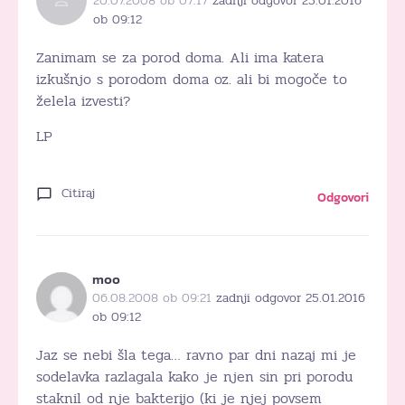
20.07.2008 ob 07:17
zadnji odgovor 25.01.2016
ob 09:12
Zanimam se za porod doma. Ali ima katera
izkušnjo s porodom doma oz. ali bi mogoče to
želela izvesti?
LP
Citiraj
Odgovori
moo
06.08.2008 ob 09:21
zadnji odgovor 25.01.2016
ob 09:12
Jaz se nebi šla tega… ravno par dni nazaj mi je
sodelavka razlagala kako je njen sin pri porodu
staknil od nje bakterijo (ki je njej povsem