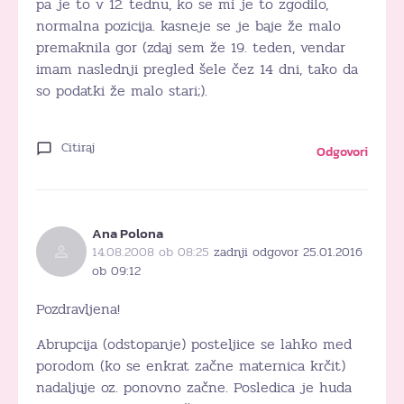
pa je to v 12. tednu, ko se mi je to zgodilo,
normalna pozicija. kasneje se je baje že malo
premaknila gor (zdaj sem že 19. teden, vendar
imam naslednji pregled šele čez 14 dni, tako da
so podatki že malo stari;).
Citiraj
Odgovori
Ana Polona
14.08.2008 ob 08:25
zadnji odgovor 25.01.2016
ob 09:12
Pozdravljena!
Abrupcija (odstopanje) posteljice se lahko med
porodom (ko se enkrat začne maternica krčit)
nadaljuje oz. ponovno začne. Posledica je huda