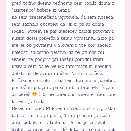
pred točno dvema tednoma sem rodila doma z
“asistenco” babice iz Graza.
Ko sem presenečena ugotovila, da sem noseča,
sem zaznala občutek, da “js bi pa kr doma
rodila”. Potem se par mesecev zaradi potovanja
nisem dosti posvečala temu vprašanju, nato pa
me je ob povratku v Slovenijo vse bolj začelo
najedati žalostno dejstvo, da te pri nas zdr.
sistem ne podpira pri takšni porodni izbiri.
Brskala sem dalje, veliko informacij in navdiha
dobila na delavnici društva Naravni začetki
Pričakujem otroka in na tem forumu, v posebno
pomoč in podporo pa si mi bila brbljavka (upam,
da bereš
).Da ne omenjam zajetne literature,
ki sem jo brala.
Mesec dni pred PDP sem navezala stik z graško
babico….in res je prišla, 3 ure preden je naše
dete pokukalo iz trebuha. Porod je potekal
(sploh za prvič, se mi zdi) dokaj hitro…od takrat,