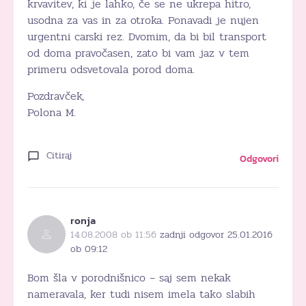
krvavitev, ki je lahko, če se ne ukrepa hitro,
usodna za vas in za otroka. Ponavadi je nujen
urgentni carski rez. Dvomim, da bi bil transport
od doma pravočasen, zato bi vam jaz v tem
primeru odsvetovala porod doma.
Pozdravček,
Polona M.
Citiraj
Odgovori
ronja
14.08.2008 ob 11:56
zadnji odgovor 25.01.2016
ob 09:12
Bom šla v porodnišnico – saj sem nekak
nameravala, ker tudi nisem imela tako slabih