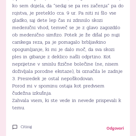
ko sem dojela, da “sedaj se pa res začenja” pa do
rojstva, je preteklo cca. 9 ur. Pa niti ni šlo vse
gladko, saj dete lep čas ni zdrsnilo skozi
medenični vhod, temveč se je z glavo zagozdilo
ob medenično simfizo. Potek je že dišal po nuji
carskega reza, pa je pomagalo brbljavkino
opogumljanje, ki mi je dalo moč, da sva skozi
ples in gibanje z deklico našli odprtino. Kot
neprijetne v smislu fizične bolečine (ne, nisem
doživljala porodne ekstaze), bi označila le zadnje
3. Presredek je ostal nepoškodovan.
Porod mi v spominu ostaja kot predvsem
čudežna izkušnja.
Zahvala vsem, ki ste vede in nevede prispevali k
temu.
Citiraj
Odgovori