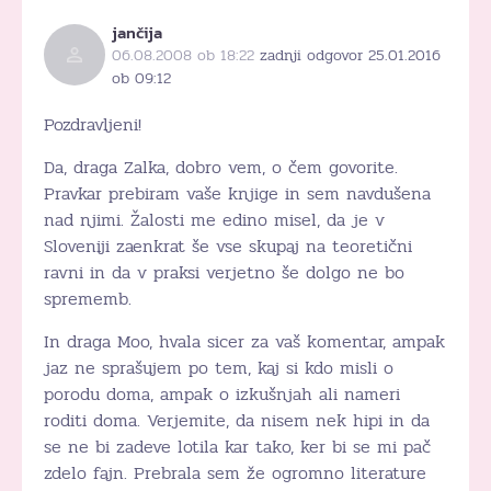
jančija
06.08.2008 ob 18:22
zadnji odgovor 25.01.2016
ob 09:12
Pozdravljeni!
Da, draga Zalka, dobro vem, o čem govorite.
Pravkar prebiram vaše knjige in sem navdušena
nad njimi. Žalosti me edino misel, da je v
Sloveniji zaenkrat še vse skupaj na teoretični
ravni in da v praksi verjetno še dolgo ne bo
sprememb.
In draga Moo, hvala sicer za vaš komentar, ampak
jaz ne sprašujem po tem, kaj si kdo misli o
porodu doma, ampak o izkušnjah ali nameri
roditi doma. Verjemite, da nisem nek hipi in da
se ne bi zadeve lotila kar tako, ker bi se mi pač
zdelo fajn. Prebrala sem že ogromno literature