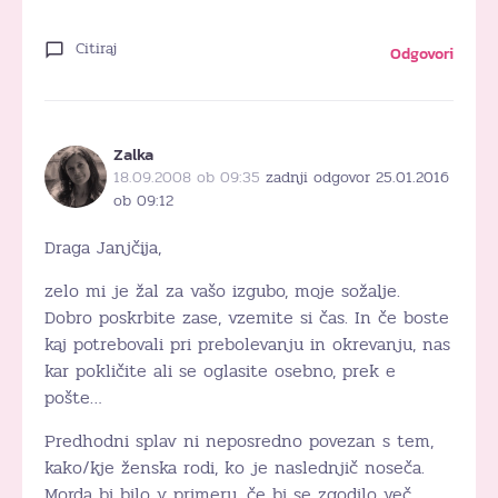
Citiraj
Odgovori
Zalka
18.09.2008 ob 09:35
zadnji odgovor 25.01.2016
ob 09:12
Draga Janjčija,
zelo mi je žal za vašo izgubo, moje sožalje.
Dobro poskrbite zase, vzemite si čas. In če boste
kaj potrebovali pri prebolevanju in okrevanju, nas
kar pokličite ali se oglasite osebno, prek e
pošte…
Predhodni splav ni neposredno povezan s tem,
kako/kje ženska rodi, ko je naslednjič noseča.
Morda bi bilo v primeru, če bi se zgodilo več