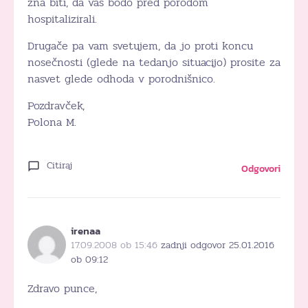
zna biti, da vas bodo pred porodom
hospitalizirali.
Drugače pa vam svetujem, da jo proti koncu
nosečnosti (glede na tedanjo situacijo) prosite za
nasvet glede odhoda v porodnišnico.
Pozdravček,
Polona M.
Citiraj
Odgovori
irenaa
17.09.2008 ob 15:46
zadnji odgovor 25.01.2016
ob 09:12
Zdravo punce,