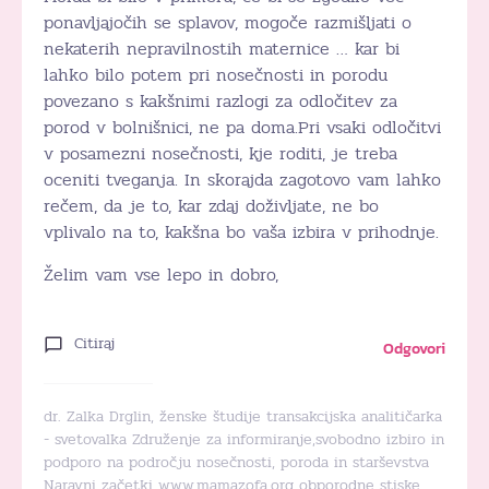
ponavljajočih se splavov, mogoče razmišljati o
nekaterih nepravilnostih maternice … kar bi
lahko bilo potem pri nosečnosti in porodu
povezano s kakšnimi razlogi za odločitev za
porod v bolnišnici, ne pa doma.Pri vsaki odločitvi
v posamezni nosečnosti, kje roditi, je treba
oceniti tveganja. In skorajda zagotovo vam lahko
rečem, da je to, kar zdaj doživljate, ne bo
vplivalo na to, kakšna bo vaša izbira v prihodnje.
Želim vam vse lepo in dobro,
Citiraj
Odgovori
dr. Zalka Drglin, ženske študije transakcijska analitičarka
- svetovalka Združenje za informiranje,svobodno izbiro in
podporo na področju nosečnosti, poroda in starševstva
Naravni začetki www.mamazofa.org obporodne stiske