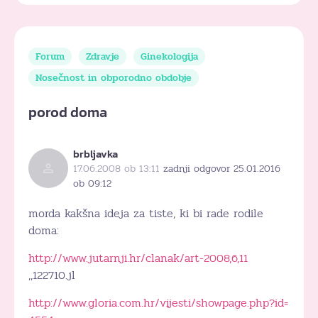
Forum
Zdravje
Ginekologija
Nosečnost in obporodno obdobje
porod doma
brbljavka
17.06.2008 ob 13:11
zadnji odgovor 25.01.2016
ob 09:12
morda kakšna ideja za tiste, ki bi rade rodile
doma:
http://www.jutarnji.hr/clanak/art-2008,6,11
,,122710.jl
http://www.gloria.com.hr/vijesti/showpage.php?id=