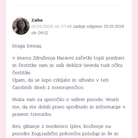
Zalka
18.09.2008 ob 07:48
zadnji odgovor 25.01.2016
ob 09:12
Draga Irenaa,
v imenu Združenja Naravni začetki topli pozdravi
in čestitke vam in vaši deklici! Seveda tudi očku
čestitke.
Upam, da se lepo crkljate in uživate v teh
čarobnih dneh z novorojenčico.
Hvala vam za sporočilo o vašem porodu. Veseli
me, da ste dobili pravo spodbudo in informacije v
pravem trenutku.
Res, gibanje z medenico (ples, kroženje na
porodni žogi,različni pokončni položaji in še in