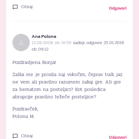
Citiraj
Odgovori
Ana Polona
12.08.2008 ob 16:56
zadnji odgovor 25.01.2016
ob 09:12
Pozdravljena Ronja!
Zalka me je prosila naj vskočim, čeprav tudi jaz
ne vem ali pravilno razumem zakaj gre. Ali gre
za hematom na posteljici? Kot posledica
abrupcije pravilno ležeče posteljice?
Pozdravček,
Polona M.
Citiraj
Odgovori