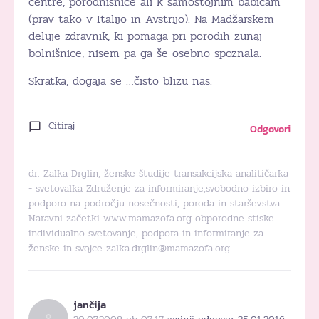
centre, porodnišnice ali k samostojnim babicam
(prav tako v Italijo in Avstrijo). Na Madžarskem
deluje zdravnik, ki pomaga pri porodih zunaj
bolnišnice, nisem pa ga še osebno spoznala.
Skratka, dogaja se …čisto blizu nas.
Citiraj
Odgovori
dr. Zalka Drglin, ženske študije transakcijska analitičarka
- svetovalka Združenje za informiranje,svobodno izbiro in
podporo na področju nosečnosti, poroda in starševstva
Naravni začetki www.mamazofa.org obporodne stiske
individualno svetovanje, podpora in informiranje za
ženske in svojce zalka.drglin@mamazofa.org
jančija