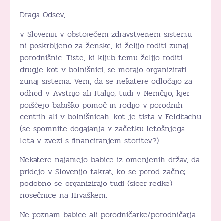
Draga Odsev,
v Sloveniji v obstoječem zdravstvenem sistemu
ni poskrbljeno za ženske, ki želijo roditi zunaj
porodnišnic. Tiste, ki kljub temu želijo roditi
drugje kot v bolnišnici, se morajo organizirati
zunaj sistema. Vem, da se nekatere odločajo za
odhod v Avstrijo ali Italijo, tudi v Nemčijo, kjer
poiščejo babiško pomoč in rodijo v porodnih
centrih ali v bolnišnicah, kot je tista v Feldbachu
(se spomnite dogajanja v začetku letošnjega
leta v zvezi s financiranjem storitev?).
Nekatere najamejo babice iz omenjenih držav, da
pridejo v Slovenijo takrat, ko se porod začne;
podobno se organizirajo tudi (sicer redke)
nosečnice na Hrvaškem.
Ne poznam babice ali porodničarke/porodničarja