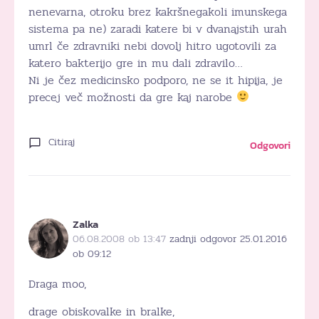
nenevarna, otroku brez kakršnegakoli imunskega
sistema pa ne) zaradi katere bi v dvanajstih urah
umrl če zdravniki nebi dovolj hitro ugotovili za
katero bakterijo gre in mu dali zdravilo…
Ni je čez medicinsko podporo, ne se it hipija, je
precej več možnosti da gre kaj narobe
Citiraj
Odgovori
Zalka
06.08.2008 ob 13:47
zadnji odgovor 25.01.2016
ob 09:12
Draga moo,
drage obiskovalke in bralke,