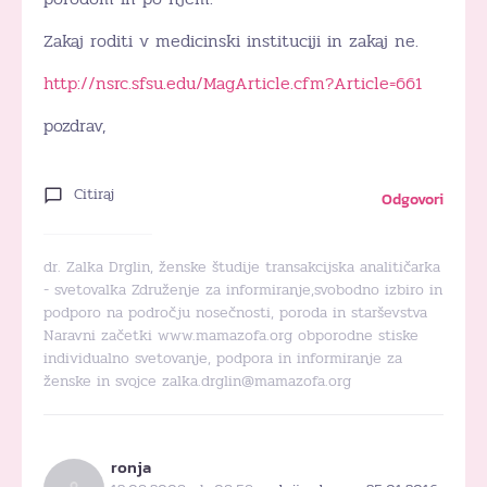
Zakaj roditi v medicinski instituciji in zakaj ne.
http://nsrc.sfsu.edu/MagArticle.cfm?Article=661
pozdrav,
Citiraj
Odgovori
dr. Zalka Drglin, ženske študije transakcijska analitičarka
- svetovalka Združenje za informiranje,svobodno izbiro in
podporo na področju nosečnosti, poroda in starševstva
Naravni začetki www.mamazofa.org obporodne stiske
individualno svetovanje, podpora in informiranje za
ženske in svojce zalka.drglin@mamazofa.org
ronja