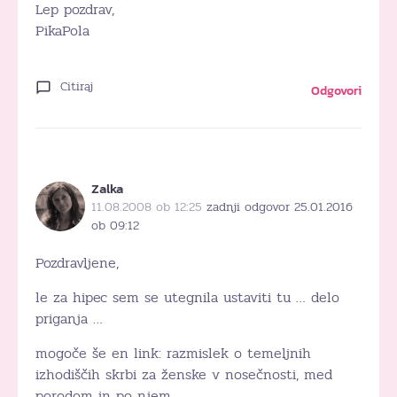
Lep pozdrav,
PikaPola
Citiraj
Odgovori
Zalka
11.08.2008 ob 12:25
zadnji odgovor 25.01.2016
ob 09:12
Pozdravljene,
le za hipec sem se utegnila ustaviti tu … delo
priganja …
mogoče še en link: razmislek o temeljnih
izhodiščih skrbi za ženske v nosečnosti, med
porodom in po njem.