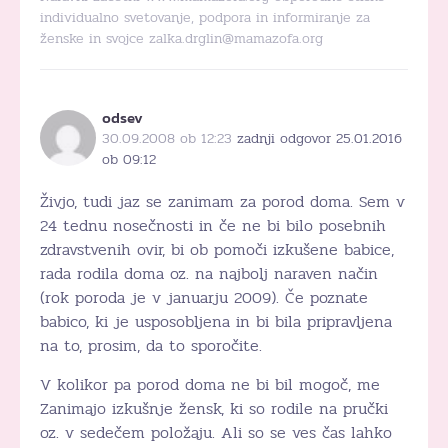
individualno svetovanje, podpora in informiranje za
ženske in svojce zalka.drglin@mamazofa.org
odsev
30.09.2008 ob 12:23
zadnji odgovor 25.01.2016
ob 09:12
Živjo, tudi jaz se zanimam za porod doma. Sem v
24 tednu nosečnosti in če ne bi bilo posebnih
zdravstvenih ovir, bi ob pomoči izkušene babice,
rada rodila doma oz. na najbolj naraven način
(rok poroda je v januarju 2009). Če poznate
babico, ki je usposobljena in bi bila pripravljena
na to, prosim, da to sporočite.
V kolikor pa porod doma ne bi bil mogoč, me
Zanimajo izkušnje žensk, ki so rodile na pručki
oz. v sedečem položaju. Ali so se ves čas lahko