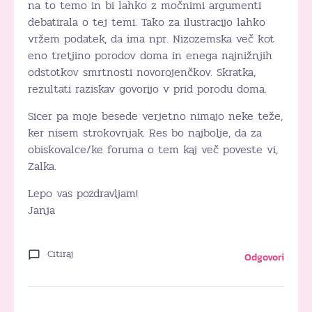
na to temo in bi lahko z močnimi argumenti
debatirala o tej temi. Tako za ilustracijo lahko
vržem podatek, da ima npr. Nizozemska več kot
eno tretjino porodov doma in enega najnižnjih
odstotkov smrtnosti novorojenčkov. Skratka,
rezultati raziskav govorijo v prid porodu doma.
Sicer pa moje besede verjetno nimajo neke teže,
ker nisem strokovnjak. Res bo najbolje, da za
obiskovalce/ke foruma o tem kaj več poveste vi,
Zalka.
Lepo vas pozdravljam!
Janja
Citiraj
Odgovori