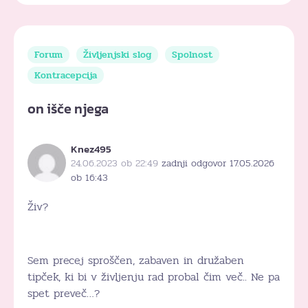
Forum
Življenjski slog
Spolnost
Kontracepcija
on išče njega
Knez495
24.06.2023 ob 22:49
zadnji odgovor 17.05.2026
ob 16:43
Živ?
Sem precej sproščen, zabaven in družaben
tipček, ki bi v življenju rad probal čim več.. Ne pa
spet preveč…?