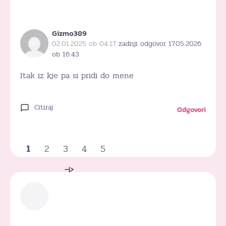
Gizmo389
02.01.2025 ob 04:17
zadnji odgovor 17.05.2026
ob 16:43
Itak iz kje pa si pridi do mene
Citiraj
Odgovori
1
2
3
4
5