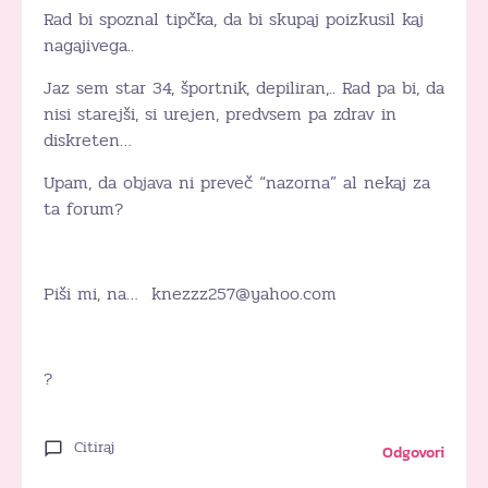
Rad bi spoznal tipčka, da bi skupaj poizkusil kaj
nagajivega..
Jaz sem star 34, športnik, depiliran,.. Rad pa bi, da
nisi starejši, si urejen, predvsem pa zdrav in
diskreten…
Upam, da objava ni preveč “nazorna” al nekaj za
ta forum?
Piši mi, na… knezzz257@yahoo.com
?
Citiraj
Odgovori