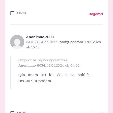
Citiraj
Odgovori
Anonimno 2893
04.10.2024 ob 01:59
zadnji odgovor 17.05.2026
ob 16:43
Odgovor na objavo uporabnika
Anonimno 8654
, 12.04.2024 ob 04:46
ojla imam 40 let če si za pokliči
068947108pridem
Citiraj