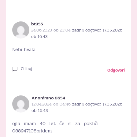
bt955
24.06.2023 ob 23:04
zadnji odgovor 17.05.2026
ob 16:43
Nebi hvala.
Citiraj
Odgovori
Anonimno 8654
12.04.2024 ob 04:46
zadnji odgovor 17.05.2026
ob 16:43
ojla imam 40 let če si za pokliči
068947108pridem