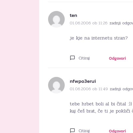
ten
01.06.2006 ob 11:26
zadnji odgov
je kje na internetu stran?
Citiraj
Odgovori
nfwpo3erui
01.06.2006 ob 11:49
zadnji odgo
tebe hrbet boli al bi čital :))
kaj češ brat, če ti je pokliči
Citiraj
Odgovori