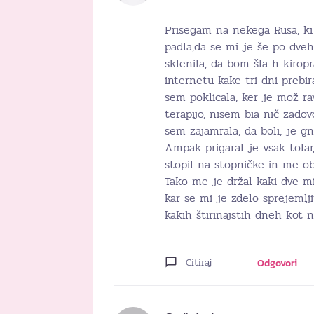
Prisegam na nekega Rusa, ki 
padla,da se mi je še po dveh
sklenila, da bom šla h kirop
internetu kake tri dni prebira
sem poklicala, ker je mož r
terapijo, nisem bia nič zado
sem zajamrala, da boli, je gn
Ampak prigaral je vsak tolar
stopil na stopničke in me obe
Tako me je držal kaki dve mi
kar se mi je zdelo sprejemlji
kakih štirinajstih dneh kot 
Citiraj
Odgovori