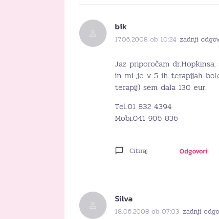
bik
17.06.2008 ob 10:24
zadnji odgov
Jaz priporočam dr.Hopkinsa,
in mi je v 5-ih terapijah bol
terapij) sem dala 130 eur.
Tel.01 832 4394
Mobi:041 906 836
Citiraj
Odgovori
Silva
18.06.2008 ob 07:03
zadnji odgo