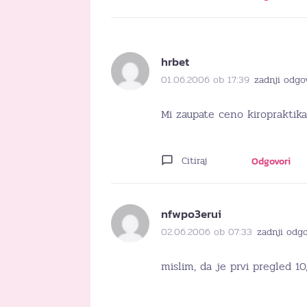
hrbet
01.06.2006 ob 17:39
zadnji odgo
Mi zaupate ceno kiropraktik
Citiraj
Odgovori
nfwpo3erui
02.06.2006 ob 07:33
zadnji odgo
mislim, da je prvi pregled 10