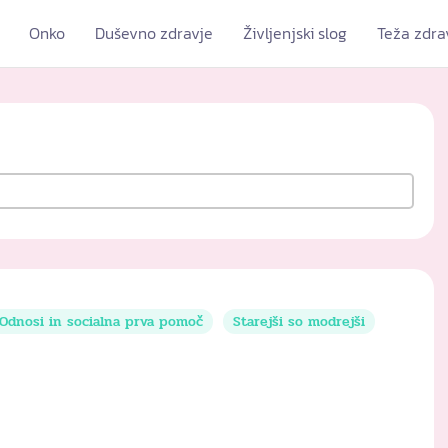
Onko
Duševno zdravje
Življenjski slog
Teža zdra
Odnosi in socialna prva pomoč
Starejši so modrejši