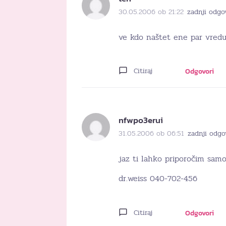
30.05.2006 ob 21:22
zadnji odgo
ve kdo naštet ene par vredu 
Citiraj
Odgovori
nfwpo3erui
31.05.2006 ob 06:51
zadnji odgo
jaz ti lahko priporočim sam
dr.weiss 040-702-456
Citiraj
Odgovori