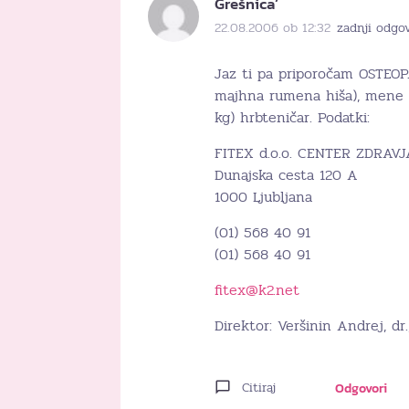
Grešnica’
22.08.2006 ob 12:32
zadnji odgov
Jaz ti pa priporočam OSTEOP
majhna rumena hiša), mene s
kg) hrbteničar. Podatki:
FITEX d.o.o. CENTER ZDRAVJ
Dunajska cesta 120 A
1000 Ljubljana
(01) 568 40 91
(01) 568 40 91
fitex@k2.net
Direktor: Veršinin Andrej, dr
Citiraj
Odgovori