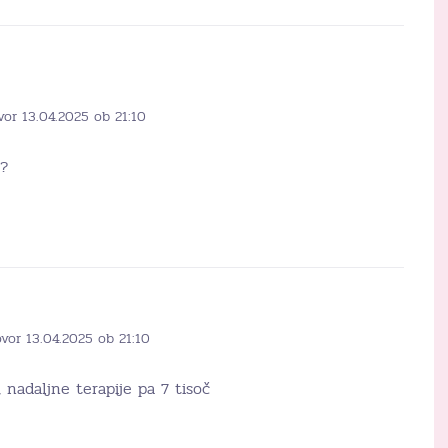
vor 13.04.2025 ob 21:10
a?
vor 13.04.2025 ob 21:10
, nadaljne terapije pa 7 tisoč