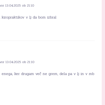
vor 13.04.2025 ob 21:10
kiropraktikov v lj da bom izbral
vor 13.04.2025 ob 21:10
o enega, ker drugam več ne grem, dela pa v lj in v mb