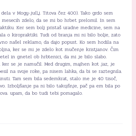
dela v Mogy-ju(Lj. Titova čez 400). Tako grdo sem
 mesecih zdelo, da se mi bo hrbet prelomil. In sem
raktiku. Ker sem bolj pristaš uradne medicine, sem na
la o kiropraktiki. Tudi od branja mi ni bilo bolje, zato
avno našel reklamo, da dajo popust. Ko sem hodila na
voljna, ker se mi je zdelo kot mučenje kristjanov. Čim
etel in gnetel ob hrbtenici, da mi je bilo slabo.
, ker se je namučil. Med drugim, majhen kot jaz, je
sil na svoje roke, pa nisem lahka, da bi se raztegnila.
nuti. Tam sem bila sedemkrat, stalo me je 40 tisoč,
vo. Izboljšanje pa ni bilo takojšnje, pač pa em bila po
nova. upam, da bo tudi tebi pomagalo.