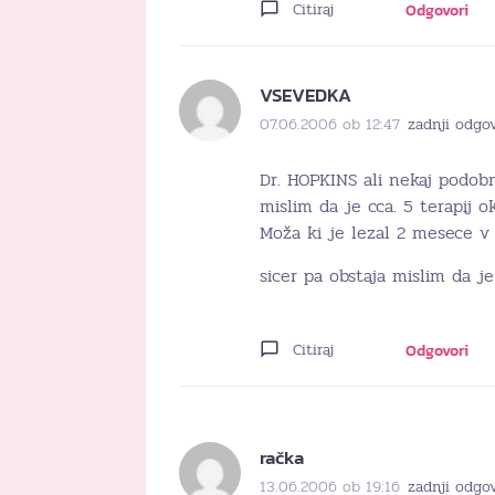
Citiraj
Odgovori
VSEVEDKA
07.06.2006 ob 12:47
zadnji odgov
Dr. HOPKINS ali nekaj podob
mislim da je cca. 5 terapij o
Moža ki je lezal 2 mesece v 
sicer pa obstaja mislim da je
Citiraj
Odgovori
račka
13.06.2006 ob 19:16
zadnji odgov