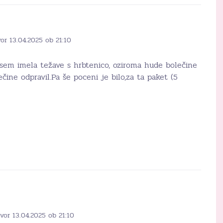
or 13.04.2025 ob 21:10
 sem imela težave s hrbtenico, oziroma hude bolečine
ečine odpravil.Pa še poceni je bilo,za ta paket (5
vor 13.04.2025 ob 21:10