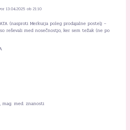
or 13.04.2025 ob 21:10
ATA (nasproti Merkurja poleg prodajalne postelj –
o reševali med nosečnostjo, ker sem težak (ne po
A
., mag. med. znanosti