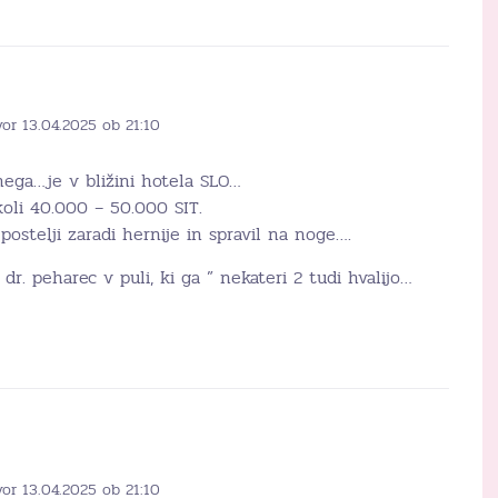
or 13.04.2025 ob 21:10
nega…je v bližini hotela SLO…
koli 40.000 – 50.000 SIT.
postelji zaradi hernije in spravil na noge….
 dr. peharec v puli, ki ga ” nekateri 2 tudi hvalijo…
or 13.04.2025 ob 21:10