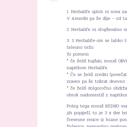
1. Herbalife sploh ni nova z
V Ameriki pa že dlje – od ta
2. Herbalife ni shujševalno 
3. S Herbalife-om se lahko t
telesno težo.
To pomeni:
* če želiš hujšati, moraš OB
napitkom Herbalife
* Če se želiš zrediti (poveč
zraven pa še trikrat dnevno 
* če želiš dolgoročno obdrža
obrok nadomestiš z napitkom
Poleg tega moraš REDNO vsak
jih popiješ), to je 3 x dve br
črevesne resice iz hrane pos
življenja, nepravilno prehra