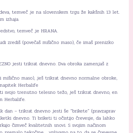
adeva, temveč je na slovenskem trgu že kakšnih 13 let.
m izhaja.
sredstvo, temveč je HRANA.
udi zrediš (povečaš mišično maso), če imaš prenizko
VEZNO jesti trikrat dnevno. Dva obroka zamenjaš z
ati mišično maso), ješ trikrat dnevno normalne obroke,
napitek Herbalife
ti svojo trenutno telesno težo, ješ trikrat dnevno, en
 Herbalife.
 dan – trikrat dnevno jesti še “brikete” (pravzaprav
iketki dnevno. Ti briketi ti očistijo črevesje, da lahko
rkajo čimveč kvalitetnih snovi. S svojim načinom
no, premalo tekočine… vplivamo na to, da se črevesne