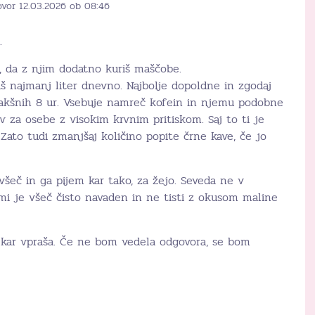
ovor 12.03.2026 ob 08:46
.
e, da z njim dodatno kuriš maščobe.
š najmanj liter dnevno. Najbolje dopoldne in zgodaj
kakšnih 8 ur. Vsebuje namreč kofein in njemu podobne
iv za osebe z visokim krvnim pritiskom. Saj to ti je
 Zato tudi zmanjšaj količino popite črne kave, če jo
všeč in ga pijem kar tako, za žejo. Seveda ne v
mi je všeč čisto navaden in ne tisti z okusom maline
j kar vpraša. Če ne bom vedela odgovora, se bom