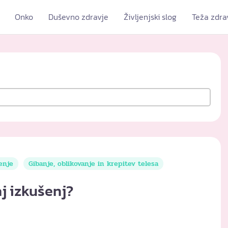
Onko
Duševno zdravje
Življenjski slog
Teža zdra
jenje
Gibanje, oblikovanje in krepitev telesa
aj izkušenj?