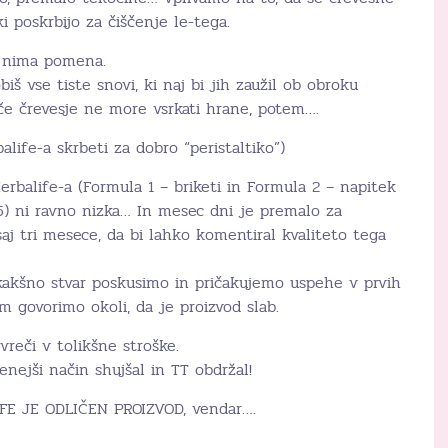
ki poskrbijo za čiščenje le-tega.
j nima pomena.
biš vse tiste snovi, ki naj bi jih zaužil ob obroku
 če črevesje ne more vsrkati hrane, potem….
life-a skrbeti za dobro “peristaltiko”)
balife-a (Formula 1 – briketi in Formula 2 – napitek
5) ni ravno nizka… In mesec dni je premalo za
vsaj tri mesece, da bi lahko komentiral kvaliteto tega
 kakšno stvar poskusimo in pričakujemo uspehe v prvih
 govorimo okoli, da je proizvod slab.
 vreči v tolikšne stroške.
nejši način shujšal in TT obdržal!
FE JE ODLIČEN PROIZVOD, vendar….