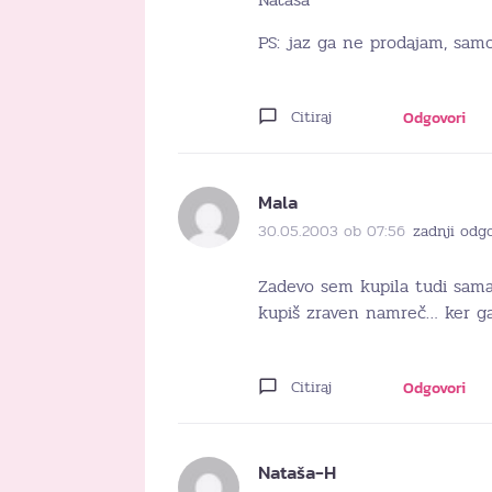
PS: jaz ga ne prodajam, samo
Citiraj
Odgovori
Mala
30.05.2003 ob 07:56
zadnji odg
Zadevo sem kupila tudi sama
kupiš zraven namreč… ker ga
Citiraj
Odgovori
Nataša-H