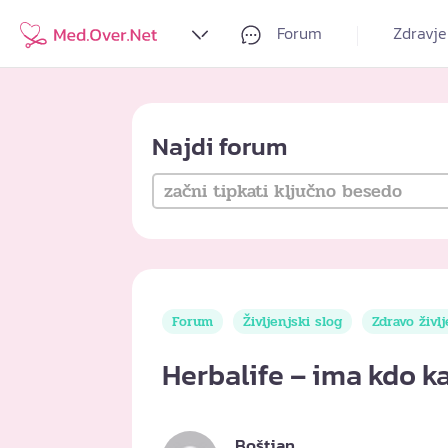
Forum
Zdravje
Najdi forum
Forum
Življenjski slog
Zdravo živl
Herbalife – ima kdo k
Boštjan