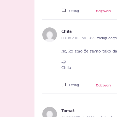
Citiraj
Odgovori
Chila
03.06.2003 ob 19:22
zadnji odgo
No, ko smo že ravno tako dal
Lp,
Chila
Citiraj
Odgovori
Tomaž