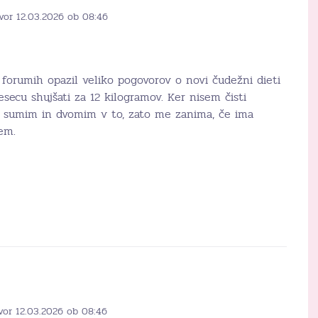
vor 12.03.2026 ob 08:46
orumih opazil veliko pogovorov o novi čudežni dieti
esecu shujšati za 12 kilogramov. Ker nisem čisti
o sumim in dvomim v to, zato me zanima, če ima
em.
vor 12.03.2026 ob 08:46