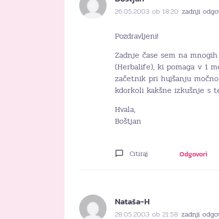
26.05.2003 ob 18:20
zadnji odgo
Pozdravljeni!
Zadnje čase sem na mnogih f
(Herbalife), ki pomaga v 1 m
začetnik pri hujšanju močn
kdorkoli kakšne izkušnje s t
Hvala,
Boštjan
Citiraj
Odgovori
Nataša-H
28.05.2003 ob 21:58
zadnji odgo