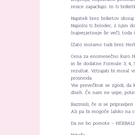
resice zapackajo. In ti briket
Napitek brez briketov skora
Napolni ti želodec, z njim do
(najverjetneje še več), toda
(Zato moramo tudi brez Herba
Cena za enomesečno kuro Her
in še dodatne Formule 3, 4, 
rezultat. Vztrajati bi moral 
proizvoda.
Vse prevečkrat se zgodi, da
dneh. Če nam ne uspe, potem
Razmisli, če si se pripravljen
Ali pa bi mogoče lahko na ce
Da ne bo pomote – HERBALI
Nataša