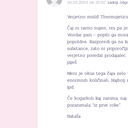
30.05.2003 ob 20:02
zadnji odg
Verjetno misliš Thermojetics
Čaj ni ravno nujen, res pa j
Vendar pazi – popiti ga mora
popoldne. Razporedi ga na 
substance, zato ni priporočlj
verjetno povedal prodajalec.
piješ.
Meni je okus tega čaja zelo 
enormnih količinah. Najbolj 
ipd.
Če kogarkoli kaj zanima, na
pozanimala “iz prve roke”.
Nataša