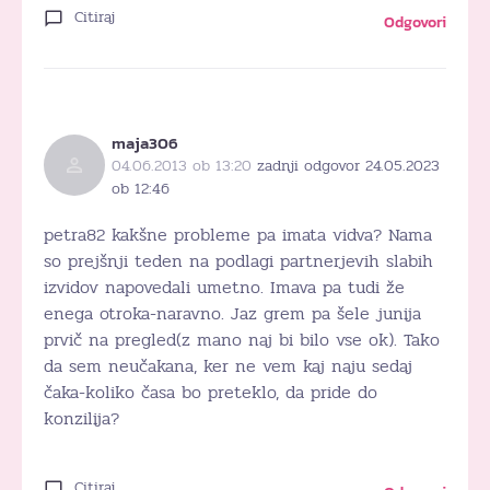
Citiraj
Odgovori
maja306
04.06.2013 ob 13:20
zadnji odgovor 24.05.2023
ob 12:46
petra82 kakšne probleme pa imata vidva? Nama
so prejšnji teden na podlagi partnerjevih slabih
izvidov napovedali umetno. Imava pa tudi že
enega otroka-naravno. Jaz grem pa šele junija
prvič na pregled(z mano naj bi bilo vse ok). Tako
da sem neučakana, ker ne vem kaj naju sedaj
čaka-koliko časa bo preteklo, da pride do
konzilija?
Citiraj