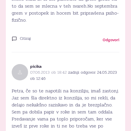
to da sem se mlecna v teh svareh.No septembra
grem v postopek in hocem bit pripravlena psiho-
fizično.
Citiraj
Odgovori
picika
07.06.2013 ob 18:42
zadnji odgovor 24.05.2023
ob 12:46
Petra, če so te napotili na konziliju, imaš zastonj.
Jaz sem šla direktno iz konzilija, so mi rekli, da
delajo nekakšno raziskavo in da je brezplačno.
Sem pa dobila papir v roke in sem tam oddala.
Predavanje vama pa toplo priporočam, ker vse
izveš iz prve roke in ti ne bo treba vse po