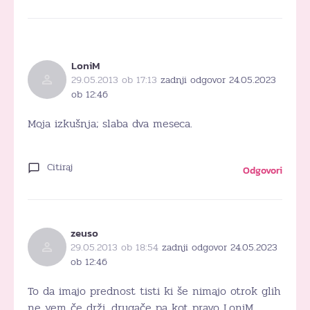
LoniM
29.05.2013 ob 17:13
zadnji odgovor 24.05.2023
ob 12:46
Moja izkušnja; slaba dva meseca.
Citiraj
Odgovori
zeuso
29.05.2013 ob 18:54
zadnji odgovor 24.05.2023
ob 12:46
To da imajo prednost tisti ki še nimajo otrok glih
ne vem če drži, drugače pa kot pravo LoniM