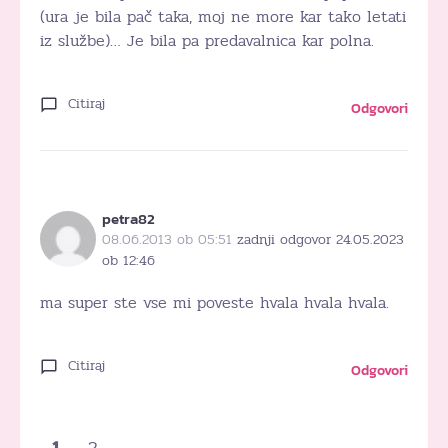
(ura je bila pač taka, moj ne more kar tako letati
iz službe)… Je bila pa predavalnica kar polna.
Citiraj
Odgovori
petra82
08.06.2013 ob 05:51
zadnji odgovor 24.05.2023
ob 12:46
ma super ste vse mi poveste hvala hvala hvala.
Citiraj
Odgovori
1
2