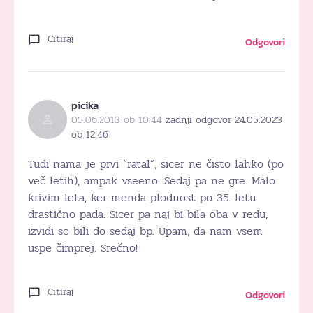
Citiraj
Odgovori
picika
05.06.2013 ob 10:44
zadnji odgovor 24.05.2023
ob 12:46
Tudi nama je prvi “ratal”, sicer ne čisto lahko (po
več letih), ampak vseeno. Sedaj pa ne gre. Malo
krivim leta, ker menda plodnost po 35. letu
drastično pada. Sicer pa naj bi bila oba v redu,
izvidi so bili do sedaj bp. Upam, da nam vsem
uspe čimprej. Srečno!
Citiraj
Odgovori