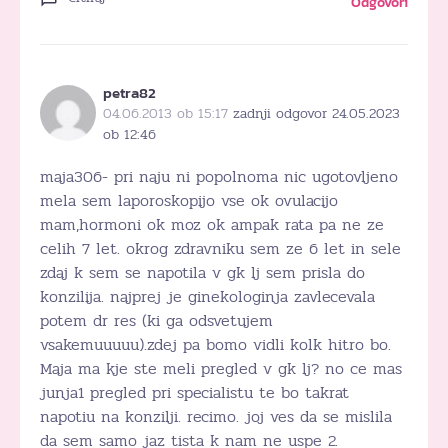
Odgovori
petra82
04.06.2013 ob 15:17
zadnji odgovor 24.05.2023
ob 12:46
maja306- pri naju ni popolnoma nic ugotovljeno
mela sem laporoskopijo vse ok ovulacijo
mam,hormoni ok moz ok ampak rata pa ne ze
celih 7 let. okrog zdravniku sem ze 6 let in sele
zdaj k sem se napotila v gk lj sem prisla do
konzilija. najprej je ginekologinja zavlecevala
potem dr res (ki ga odsvetujem
vsakemuuuuu).zdej pa bomo vidli kolk hitro bo.
Maja ma kje ste meli pregled v gk lj? no ce mas
junja1 pregled pri specialistu te bo takrat
napotiu na konzilji. recimo. joj ves da se mislila
da sem samo jaz tista k nam ne uspe 2.