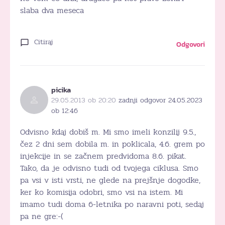
slaba dva meseca
Citiraj
Odgovori
picika
29.05.2013 ob 20:20
zadnji odgovor 24.05.2023
ob 12:46
Odvisno kdaj dobiš m. Mi smo imeli konzilij 9.5.,
čez 2 dni sem dobila m. in poklicala, 4.6. grem po
injekcije in se začnem predvidoma 8.6. pikat.
Tako, da je odvisno tudi od tvojega ciklusa. Smo
pa vsi v isti vrsti, ne glede na prejšnje dogodke,
ker ko komisija odobri, smo vsi na istem. Mi
imamo tudi doma 6-letnika po naravni poti, sedaj
pa ne gre:-(