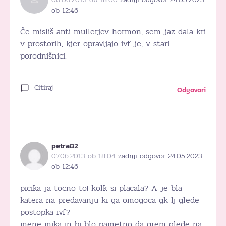
ob 12:46
Če misliš anti-mullerjev hormon, sem jaz dala kri
v prostorih, kjer opravljajo ivf-je, v stari
porodnišnici.
Citiraj
Odgovori
petra82
07.06.2013 ob 18:04
zadnji odgovor 24.05.2023
ob 12:46
picika ja tocno to! kolk si placala? A je bla
katera na predavanju ki ga omogoca gk lj glede
postopka ivf?
mene mika in bi blo pametno da grem glede na