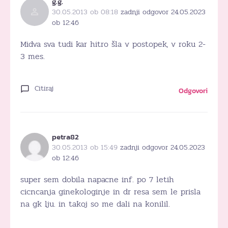
g.g.
30.05.2013 ob 08:18
zadnji odgovor 24.05.2023
ob 12:46
Midva sva tudi kar hitro šla v postopek, v roku 2-
3 mes.
Citiraj
Odgovori
petra82
30.05.2013 ob 15:49
zadnji odgovor 24.05.2023
ob 12:46
super sem dobila napacne inf. po 7 letih
cicncanja ginekologinje in dr resa sem le prisla
na gk lju. in takoj so me dali na konilil.