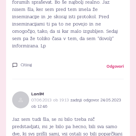
forumih spraševat. Bo še najbolj realno. Jaz
nisem šla, ker sem pred tem imela že
inseminacije in je skoraj isti protokol. Pred
inseminacijami ti pa to ne povejo in ne
omogočijo, tako, da si kar malo izgubljen. Sedaj
sem pa že toliko časa v tem, da sem “dovolj”
informirana. Lp
Citiraj
Odgovori
LoniM
07.06.2013 ob 19:13
zadnji odgovor 24.05.2023
ob 12:46
Jaz sem tudi šla, se ni bilo treba nič
predstavljati, mi je bilo pa hecno, bili sva samo
dve, ki svs prišli sami, vsi ostali so bili poparčkani