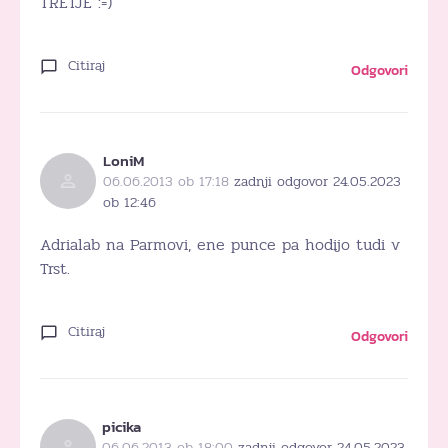
TRETJE :=)
Citiraj
Odgovori
LoniM
06.06.2013 ob 17:18
zadnji odgovor 24.05.2023
ob 12:46
Adrialab na Parmovi, ene punce pa hodijo tudi v
Trst.
Citiraj
Odgovori
picika
06.06.2013 ob 18:00
zadnji odgovor 24.05.2023