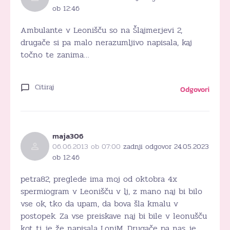
ob 12:46
Ambulante v Leonišču so na Šlajmerjevi 2,
drugače si pa malo nerazumljivo napisala, kaj
točno te zanima…
Citiraj
Odgovori
maja306
06.06.2013 ob 07:00
zadnji odgovor 24.05.2023
ob 12:46
petra82, preglede ima moj od oktobra 4x
spermiogram v Leonišču v lj, z mano naj bi bilo
vse ok, tko da upam, da bova šla kmalu v
postopek. Za vse preiskave naj bi bile v leonušču
kot ti je že napisala LoniM. Drugače pa nas je