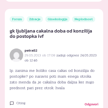
Forum
Zdravje
Ginekologija
Neplodnost
gk ljubljana cakalna doba od konzilija
do postopka ivf
petra82
29.05.2013 ob 17:08
zadnji odgovor 24.05.2023
ob 12:46
lp. zanima me koliko casa cakas od konzilija do
postopke? po naravni poti mam enega otroka
zato menda da je cakalna doba daljsa ker majo
prednost pari prez otrok. hvala
Citiraj
Odgovori