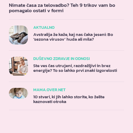
Nimate časa za telovadbo? Teh 9 trikov vam bo
pomagalo ostati v formi
AKTUALNO
Avstralija že kaže, kaj nas čaka jeseni: Bo
‘sezona virusov’ huda ali mila?
DUŠEVNO ZDRAVJE IN ODNOSI
Ste ves čas utrujeni, razdražljivi in brez
energije? To so lahko prvi znaki izgorelosti
MAMA.OVER.NET
10 stvari, ki jih lahko storite, ko želite
kaznovati otroka