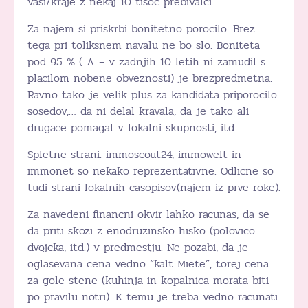
vasi/kraje z nekaj 10 tisoc prebivalci.
Za najem si priskrbi bonitetno porocilo. Brez
tega pri toliksnem navalu ne bo slo. Boniteta
pod 95 % ( A – v zadnjih 10 letih ni zamudil s
placilom nobene obveznosti) je brezpredmetna.
Ravno tako je velik plus za kandidata priporocilo
sosedov,… da ni delal kravala, da je tako ali
drugace pomagal v lokalni skupnosti, itd.
Spletne strani: immoscout24, immowelt in
immonet so nekako reprezentativne. Odlicne so
tudi strani lokalnih casopisov(najem iz prve roke).
Za navedeni financni okvir lahko racunas, da se
da priti skozi z enodruzinsko hisko (polovico
dvojcka, itd.) v predmestju. Ne pozabi, da je
oglasevana cena vedno “kalt Miete”, torej cena
za gole stene (kuhinja in kopalnica morata biti
po pravilu notri). K temu je treba vedno racunati