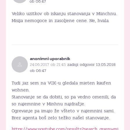
ob 06:47
Veliko uzitkov ob iskanju stanovanja v Münchnu.
Misija nemogoce in zasoljene cene. Ne, hvala.
anonimni uporabnik
24.06.2017 ob 21:45
zadnji odgovor 13.05.2018
ob 06:47
Tudi jaz sem na VOX-u gledala mieten kaufen
wohnen.
Stanovanje se da dobiti, so pa vedno omenili, da
so najemnine v Minhnu najdražje.
Ogrevanje pa imajo že všteto v najemnini sami.
Brez agenta boš zelo težko našel stanovanje.
https://www.youtube.com/results?search_query=mi