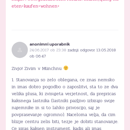
eten+kaufen+wohnen+
anonimni uporabnik
24.06.2017 ob 23:38
zadnji odgovor 13.05.2018
ob 06:47
Zivjo! Zivim v Münchnu
1. Stanovanja so zelo oblegana, ce znas nemsko
in imas dobro pogodbo o zaposlitvi, sta to ze dva
velika plusa, ki zvisujeta verjetnost, da prepricas
kaksnega lastnika (lastniki pazljivo izbirajo svoje
najemnike in si to lahko privoscijo, saj je
povprasevanje ogromno). Naceloma velja, da cim
blizje centru zelis biti, tezje je dobiti stanovanje.
Ce igras kaksen instrument, kadis ali imas