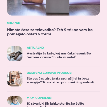
GIBANJE
Nimate časa za telovadbo? Teh 9 trikov vam bo
pomagalo ostati v formi
AKTUALNO
Avstralija že kaže, kaj nas čaka jeseni: Bo
‘sezona virusov’ huda ali mila?
DUŠEVNO ZDRAVJE IN ODNOSI
Ste ves čas utrujeni, razdražljivi in brez
energije? To so lahko prvi znaki izgorelosti
MAMA.OVER.NET
10 stvari, ki jih lahko storite, ko želite