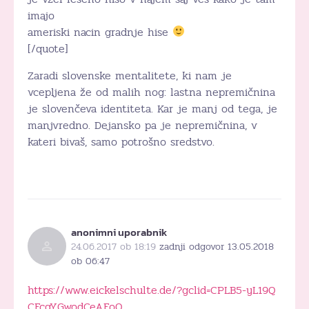
imajo
ameriski nacin gradnje hise
[/quote]
Zaradi slovenske mentalitete, ki nam je
vcepljena že od malih nog: lastna nepremičnina
je slovenčeva identiteta. Kar je manj od tega, je
manjvredno. Dejansko pa je nepremičnina, v
kateri bivaš, samo potrošno sredstvo.
anonimni uporabnik
24.06.2017 ob 18:19
zadnji odgovor 13.05.2018
ob 06:47
https://www.eickelschulte.de/?gclid=CPLB5-yL19Q
CFcgYGwodCeAFoQ