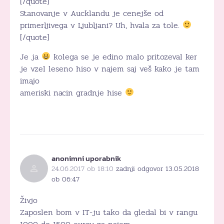
[/quote]
Stanovanje v Aucklandu je cenejše od
primerljivega v Ljubljani? Uh, hvala za tole.
[/quote]
Je ja
kolega se je edino malo pritozeval ker
je vzel leseno hiso v najem saj veš kako je tam
imajo
ameriski nacin gradnje hise
anonimni uporabnik
24.06.2017 ob 18:10
zadnji odgovor 13.05.2018
ob 06:47
Živjo
Zaposlen bom v IT-ju tako da gledal bi v rangu