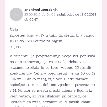
anonimni uporabnik
25.06.2017 ob 04:04
zadnji odgovor 13.05.2018
ob 06:47
Živjo
Zaposlen bom v IT-ju tako da gledal bi v rangu
1000 do 1500 eurov za najem
[/quote]
V Münchnu je povprasevanje vecje kot ponudba.
Na eno stanovanje je ca. 100 kandidatov. Ce
izvzamemo zijala je to torej vseeno 25 resnih
konkurentov. Cena v predmestjih je ca. 10 do 12
EUR/m2. Lahko manj, raje vec. Glede razmer…
najboljse so vasi z dobrimi vpadnimi povezavami
v M. Kolikor so mesta preobljudena z ljudmi iz
vseh vetrov, so vasi iskalcem priloznosti, ce
uporabim ta izraz, nezanimive. V mislih imam