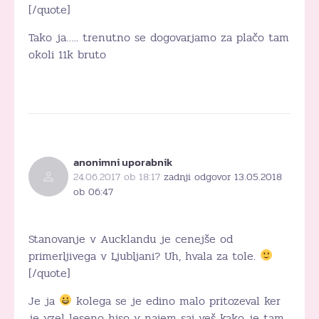
[/quote]
Tako ja….. trenutno se dogovarjamo za plačo tam
okoli 11k bruto
anonimni uporabnik
24.06.2017 ob 18:17
zadnji odgovor 13.05.2018
ob 06:47
Stanovanje v Aucklandu je cenejše od
primerljivega v Ljubljani? Uh, hvala za tole.
[/quote]
Je ja
kolega se je edino malo pritozeval ker
je vzel leseno hiso v najem saj veš kako je tam