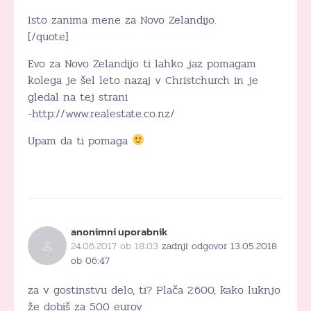
Isto zanima mene za Novo Zelandijo.
[/quote]
Evo za Novo Zelandijo ti lahko jaz pomagam
kolega je šel leto nazaj v Christchurch in je
gledal na tej strani
-http://www.realestate.co.nz/
Upam da ti pomaga
anonimni uporabnik
24.06.2017 ob 18:03
zadnji odgovor 13.05.2018
ob 06:47
za v gostinstvu delo, ti? Plača 2.600, kako luknjo
že dobiš za 500 eurov