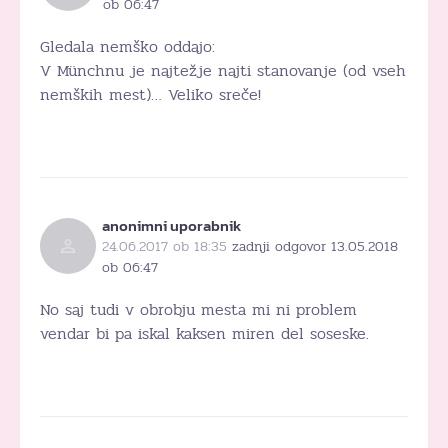
ob 06:47
Gledala nemško oddajo:
V Münchnu je najtežje najti stanovanje (od vseh
nemških mest)… Veliko sreče!
anonimni uporabnik
24.06.2017 ob 18:35
zadnji odgovor 13.05.2018
ob 06:47
No saj tudi v obrobju mesta mi ni problem
vendar bi pa iskal kaksen miren del soseske.