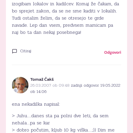
izogibam lokalov in kadilcev. Komaj že čakam, da
bo sprejet zakon, da se ne sme kaditi v lokalih.
Tudi ostalim želim, da se otresejo te grde
navade. Lep dan vsem, predvsem mamicam pa
naj bo ta dan nekaj posebnega!
Citiraj
Odgovori
Tomaž Čakš
26.03.2007 ob 09:48
zadnji odgovor 19.05.2022
ob 14:06
ena nekadilka napisal:
> Juhu….danes sta pa polni dve leti, da sem
nehala…pa se kar
> dobro počutim, kljub 10 kg viška….;)) Dim me