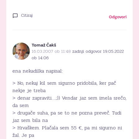
Citiraj
Odgovori
Tomaž Čakš
16.03.2007 ob 11:48
zadnji odgovor 19.05.2022
ob 14:06
ena nekadilka napisal:
> No, nekaj kil sem sigurno pridobila, ker pač
nekje je treba
> denar zapraviti….;)) Vendar jaz sem imela srečo,
da sem
> drugače suha, pa se to ne pozna preveč. Tudi
jaz sem bila na
> Hrvaškem. Plačala sem 55 €, pa mi sigurno ni
žal. Je pa