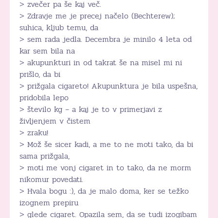
> zvečer pa še kaj več.
> Zdravje me je precej načelo (Bechterew);
suhica, kljub temu, da
> sem rada jedla. Decembra je minilo 4 leta od
kar sem bila na
> akupunkturi in od takrat še na misel mi ni
prišlo, da bi
> prižgala cigareto! Akupunktura je bila uspešna,
pridobila lepo
> število kg – a kaj je to v primerjavi z
življenjem v čistem
> zraku!
> Mož še sicer kadi, a me to ne moti tako, da bi
sama prižgala,
> moti me vonj cigaret in to tako, da ne morm
nikomur povedati.
> Hvala bogu :), da je malo doma, ker se težko
izognem prepiru
> glede cigaret. Opazila sem, da se tudi izogibam