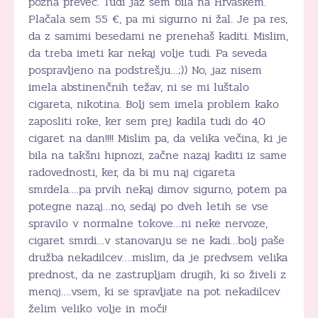
pozna preveč. Tudi jaz sem bila na Hrvaškem.
Plačala sem 55 €, pa mi sigurno ni žal. Je pa res,
da z samimi besedami ne prenehaš kaditi. Mislim,
da treba imeti kar nekaj volje tudi. Pa seveda
pospravljeno na podstrešju…;)) No, jaz nisem
imela abstinenčnih težav, ni se mi luštalo
cigareta, nikotina. Bolj sem imela problem kako
zaposliti roke, ker sem prej kadila tudi do 40
cigaret na dan!!!! Mislim pa, da velika večina, ki je
bila na takšni hipnozi, začne nazaj kaditi iz same
radovednosti, ker, da bi mu naj cigareta
smrdela….pa prvih nekaj dimov sigurno, potem pa
potegne nazaj…no, sedaj po dveh letih se vse
spravilo v normalne tokove…ni neke nervoze,
cigaret smrdi…v stanovanju se ne kadi…bolj paše
družba nekadilcev….mislim, da je predvsem velika
prednost, da ne zastrupljam drugih, ki so živeli z
menoj….vsem, ki se spravljate na pot nekadilcev
želim veliko volje in moči!