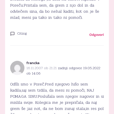
Poreču.Pristala sem, da grem z njo dol in da
odvlečem sina, da bo nehal kaditi, kot on je še
mlad, meni pa tako in tako ni pomoči.
Citiraj
Odgovori
francka
16.11.2007 ob 21:21
zadnji odgovor 19.05.2022
ob 14:06
Odšli smo v Poreč.Pred njegovo hišo sem
kadila,saj sem trdila, da meni ni pomoči, NAJ
POMAGA SINU.Poslušala sem njegov nagovor in si
mislila svoje. Kolegica me je prepričala, da naj
grem še jaz not, da ne bom zunaj stala,in res pol