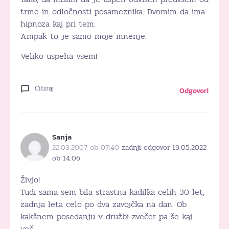
trme in odločnosti posameznika. Dvomim da ima
hipnoza kaj pri tem.
Ampak to je samo moje mnenje.
Veliko uspeha vsem!
Citiraj
Odgovori
Sanja
22.03.2007 ob 07:40
zadnji odgovor 19.05.2022
ob 14:06
Živjo!
Tudi sama sem bila strastna kadilka celih 30 let,
zadnja leta celo po dva zavojčka na dan. Ob
kakšnem posedanju v družbi zvečer pa še kaj
več.