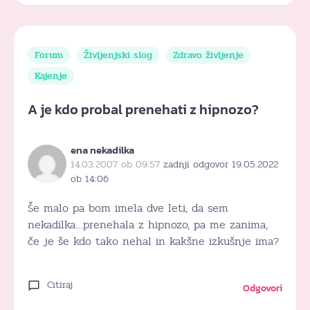
Forum
Življenjski slog
Zdravo življenje
Kajenje
A je kdo probal prenehati z hipnozo?
ena nekadilka
14.03.2007 ob 09:57
zadnji odgovor 19.05.2022
ob 14:06
Še malo pa bom imela dve leti, da sem
nekadilka…prenehala z hipnozo, pa me zanima,
če je še kdo tako nehal in kakšne izkušnje ima?
Citiraj
Odgovori