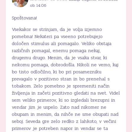
ob 14:06
Spoštovana!
Vsekakor se strinjam, da je volja izjemno
pomebna! Nekateri pa vseeno potrebujejo
določen stimulus ali pomagalo. Veliko obstaja
različnih pomagal, enemu pomaga nekaj,
drugemu drugo. Menim, da je vsaka stvar, ki
nekomu pomaga, dobrodošla. Nikoli ne vemo, kaj
bo tisto odločilno, ki bo pri posamezniku
prevagalo v pozitivno stran in bo prenehal s
tobakom. Zelo pomebno je spremeniti način
življenja in začeti pozitivno gledati na svet. Videl
sem veliko primerov, ki so izgledali brezupni in
vendar jim je uspelo. Zato nad nikomer ne
obupam in menim, da nihče ne sme obupati nad
seboj. Seveda gre zelo redko z lahkoto, v večini
primerov je potreben napor in vendar se ta