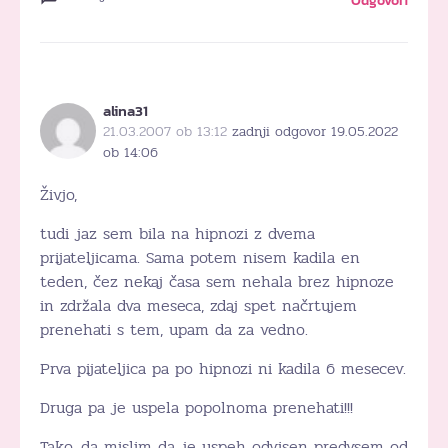
Odgovori
alina31
21.03.2007 ob 13:12
zadnji odgovor 19.05.2022
ob 14:06
Živjo,
tudi jaz sem bila na hipnozi z dvema
prijateljicama. Sama potem nisem kadila en
teden, čez nekaj časa sem nehala brez hipnoze
in zdržala dva meseca, zdaj spet načrtujem
prenehati s tem, upam da za vedno.
Prva pijateljica pa po hipnozi ni kadila 6 mesecev.
Druga pa je uspela popolnoma prenehati!!!
Tako, da mislim da je uspeh odvisen predvsem od