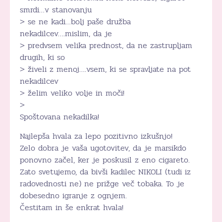
smrdi…v stanovanju
> se ne kadi…bolj paše družba
nekadilcev….mislim, da je
> predvsem velika prednost, da ne zastrupljam
drugih, ki so
> živeli z menoj….vsem, ki se spravljate na pot
nekadilcev
> želim veliko volje in moči!
>
Spoštovana nekadilka!
Najlepša hvala za lepo pozitivno izkušnjo!
Zelo dobra je vaša ugotovitev, da je marsikdo
ponovno začel, ker je poskusil z eno cigareto.
Zato svetujemo, da bivši kadilec NIKOLI (tudi iz
radovednosti ne) ne prižge več tobaka. To je
dobesedno igranje z ognjem.
Čestitam in še enkrat hvala!