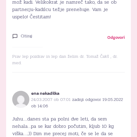
mož kadi. Velikokrat je namreč tako, da se ob
partnerju-kadilcu težje prenehuje. Vam je
uspelo! Čestitam!
Citiraj
Odgovori
Prav lep pozdrav in lep dan želim dr. Tomaž Čakš , dr.
med.
ena nekadilka
24.03.2007 ob 07:01
zadnji odgovor 19.05.2022
ob 14:06
Juhu….danes sta pa polni dve leti, da sem
nehala…pa se kar dobro počutim, kljub 10 kg
viška….;)) Dim me precej moti, če se le da se