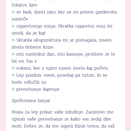
lokalov, kjer
> se kadi, zlasti zato, ker se mi potem garderoba
navleče
> cigaretnega vonja. Skratka cigaretni vonj mi
smrdi, da je kaj!
> Skratka akupunktura mi je pomagala, nisem
imela dobene krize
> niti naslednji dan, niti kasneje; problem je le
bil en čas z
> rokami, ker z njimi nisem imela kaj početi.
> Lep pozdrav vsem, posebaj pa tistim, ki se
bodo odločili za
> prenehanje kajenja!
Spoštovana Sanja!
Hvala za lep prikaz vaše izkušnje. Zanimivo ste
opisali vaše prenehanje in kako vas sedaj dim
moti. Dobro je, da ste uspeli kljub temu, da vaš