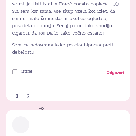
se mi je tisti izlet v Poreč bogato poplačal….;)))
Sla sem kar sama, vse skup vzela kot izlet, da
sem si malo še mesto in okolico ogledala,
posedela ob morju. Sedaj pa mi tako smrdijo
cigareti, da joj! Da le tako večno ostane!
Sem pa radovedna kako poteka hipnoza proti
debelosti!
Citiraj
Odgovori
1
2