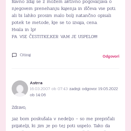
Ravno zdaj se z možem aktivno pogovarjava o
njegovem prenehanju kajenja in iščeva vse poti.
ali bi lahko prosim malo bolj natančno opisali
potek te metode, kje se to izvaja, cena.
Hvala in lp!
PA VSE ČESTITKE;KER VAM JE USPELO!!!!
Citiraj
Odgovori
Astrra
16.03.2007 ob 07:43
zadnji odgovor 19.05.2022
ob 14:06
Zdravo,
jaz bom poskušala v nedeljo – so me prepričali
prijatelji, ki jim je po tej poti uspelo. Tako da