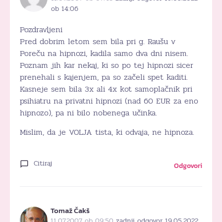
ob 14:06
Pozdravljeni
Pred dobrim letom sem bila pri g. Raušu v
Poreču na hipnozi, kadila samo dva dni nisem.
Poznam jih kar nekaj, ki so po tej hipnozi sicer
prenehali s kajenjem, pa so začeli spet kaditi.
Kasneje sem bila 3x ali 4x kot samoplačnik pri
psihiatru na privatni hipnozi (nad 60 EUR za eno
hipnozo), pa ni bilo nobenega učinka.
Mislim, da je VOLJA tista, ki odvaja, ne hipnoza.
Citiraj
Odgovori
Tomaž Čakš
11.07.2007 ob 09:50
zadnji odgovor 19.05.2022