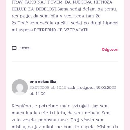
PRAV TAKO NAJ POVEM, DA NJEGOVA HIPNOZA
DELUJE ZA DEBELOST.Sama sedaj delam na temu,
res pa je, da sem bila v vezi tega tam že
2x.Prvič sem začela grešiti, sedaj po drugi hipnozi
mi uspeva.POTREBNO JE VZTRAJATI!
Citiraj
Odgovori
ena nekadilka
26.07.2008 ob 10:16
zadnji odgovor 19.05.2022
ob 14:06
Resnično je potrebno malo vztrajati, jaz sem
marca imela cele tri leta, da sem nehala. Sem
zelo vesela, ponosna nase. Prej včasih sem
mislila, da jaz nikoli ne bom to uspela. Mislim, da