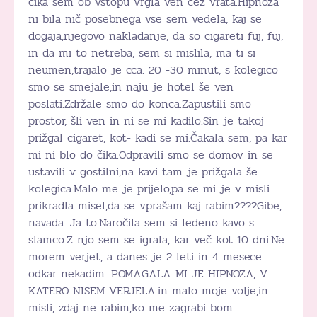
čika sem ob vstopu vrgla ven čez vrata.Hipnoza
ni bila nič posebnega vse sem vedela, kaj se
dogaja,njegovo nakladanje, da so cigareti fuj, fuj,
in da mi to netreba, sem si mislila, ma ti si
neumen,trajalo je cca. 20 -30 minut, s kolegico
smo se smejale,in naju je hotel še ven
poslati.Zdržale smo do konca.Zapustili smo
prostor, šli ven in ni se mi kadilo.Sin je takoj
prižgal cigaret, kot- kadi se mi.Čakala sem, pa kar
mi ni blo do čika.Odpravili smo se domov in se
ustavili v gostilni,na kavi tam je prižgala še
kolegica.Malo me je prijelo,pa se mi je v misli
prikradla misel,da se vprašam kaj rabim????Gibe,
navada. Ja to.Naročila sem si ledeno kavo s
slamco.Z njo sem se igrala, kar več kot 10 dni.Ne
morem verjet, a danes je 2 leti in 4 mesece
odkar nekadim .POMAGALA MI JE HIPNOZA, V
KATERO NISEM VERJELA.in malo moje volje,in
misli, zdaj ne rabim,ko me zagrabi bom