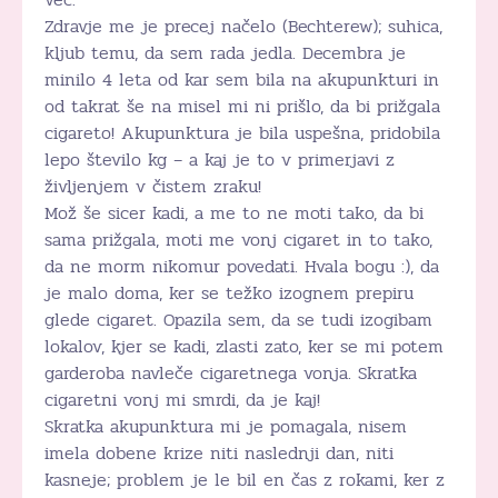
Zdravje me je precej načelo (Bechterew); suhica,
kljub temu, da sem rada jedla. Decembra je
minilo 4 leta od kar sem bila na akupunkturi in
od takrat še na misel mi ni prišlo, da bi prižgala
cigareto! Akupunktura je bila uspešna, pridobila
lepo število kg – a kaj je to v primerjavi z
življenjem v čistem zraku!
Mož še sicer kadi, a me to ne moti tako, da bi
sama prižgala, moti me vonj cigaret in to tako,
da ne morm nikomur povedati. Hvala bogu :), da
je malo doma, ker se težko izognem prepiru
glede cigaret. Opazila sem, da se tudi izogibam
lokalov, kjer se kadi, zlasti zato, ker se mi potem
garderoba navleče cigaretnega vonja. Skratka
cigaretni vonj mi smrdi, da je kaj!
Skratka akupunktura mi je pomagala, nisem
imela dobene krize niti naslednji dan, niti
kasneje; problem je le bil en čas z rokami, ker z