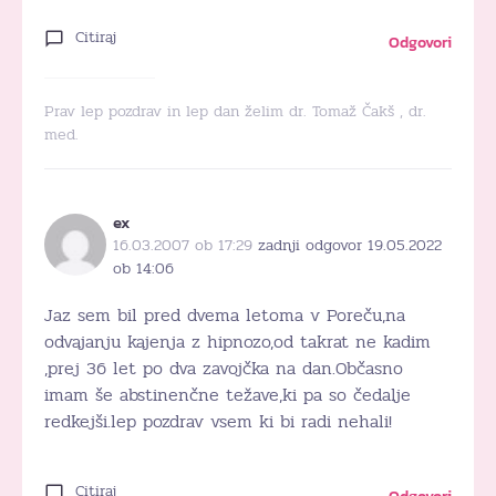
Citiraj
Odgovori
Prav lep pozdrav in lep dan želim dr. Tomaž Čakš , dr.
med.
ex
16.03.2007 ob 17:29
zadnji odgovor 19.05.2022
ob 14:06
Jaz sem bil pred dvema letoma v Poreču,na
odvajanju kajenja z hipnozo,od takrat ne kadim
,prej 36 let po dva zavojčka na dan.Občasno
imam še abstinenčne težave,ki pa so čedalje
redkejši.lep pozdrav vsem ki bi radi nehali!
Citiraj