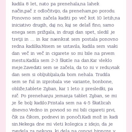
kadila 8 let, nato pa prenehala,na lahek
način,pač z odločitvijo, da preneham,po porodu.
Ponovno sem začela kaditi po več kot 10 letih,na
iniciativo drugih, daj no, kaj se delaš fino, samo
enega sem prižgala, in drugi dan spet, sledil je
tretji in …. in kar naenkrat sem postala ponovno
redna kadilka.Nisem se ustavila, kadila sem vsaki
dan več in več in cigarete so mi bile na prvem
mestu.Kadila sem 2-3 škatle na dan.Kar vleklo
meje.Zavedati sem se začela, da to ni v redu,vsak
dan sem si obljubljala,da bom nehala. Trudila
sem se ful in izprobala vse variante, bonbone,
obliže,tablete Zyban, kar 1 leto z presledki, pa
nič. Po prenehanju jemanja tablet Zyban, se mi
je še bolj kadilo.Pristala sem na 4-5 škatlicah
dnevno.Vedno in povsod so mi bili cigareti prvi,
čik za čikom, podnevi in ponoči.Kadi mož in kadi
sin.Nekega dne mi vleti kolegica z idejo, da je
zvedela za nekoga ,ki dela na osnovi hipnoze v