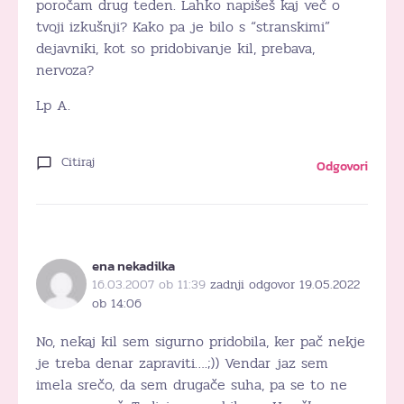
poročam drug teden. Lahko napišeš kaj več o
tvoji izkušnji? Kako pa je bilo s “stranskimi”
dejavniki, kot so pridobivanje kil, prebava,
nervoza?
Lp A.
Citiraj
Odgovori
ena nekadilka
16.03.2007 ob 11:39
zadnji odgovor 19.05.2022
ob 14:06
No, nekaj kil sem sigurno pridobila, ker pač nekje
je treba denar zapraviti….;)) Vendar jaz sem
imela srečo, da sem drugače suha, pa se to ne