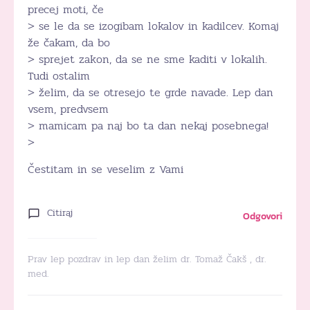
precej moti, če
> se le da se izogibam lokalov in kadilcev. Komaj
že čakam, da bo
> sprejet zakon, da se ne sme kaditi v lokalih.
Tudi ostalim
> želim, da se otresejo te grde navade. Lep dan
vsem, predvsem
> mamicam pa naj bo ta dan nekaj posebnega!
>
Čestitam in se veselim z Vami
Citiraj
Odgovori
Prav lep pozdrav in lep dan želim dr. Tomaž Čakš , dr.
med.