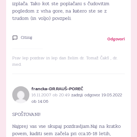
izplača. Tako kot ste poplačani s čudovitim
pogledom z vrha gore, na katero ste se z
trudom (in voljo) povzpeli.
Citiraj
Odgovori
Prav lep pozdrav in lep dan želim dr. Tomaž Čakš , dr.
med.
francka-DR.RAUŠ-POREČ
16.11.2007 ob 20:49
zadnji odgovor 19.05.2022
ob 14:06
SPOŠTOVANI!
Najprej vas vse skupaj pozdravljam.Naj na kratko
povem, kaditi sem začela pri cca.16-18 letih,