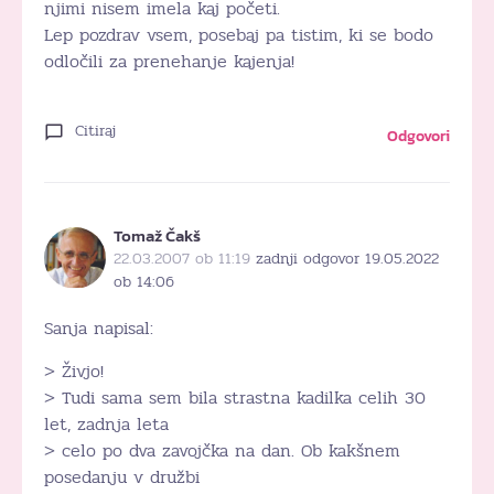
njimi nisem imela kaj početi.
Lep pozdrav vsem, posebaj pa tistim, ki se bodo
odločili za prenehanje kajenja!
Citiraj
Odgovori
Tomaž Čakš
22.03.2007 ob 11:19
zadnji odgovor 19.05.2022
ob 14:06
Sanja napisal:
> Živjo!
> Tudi sama sem bila strastna kadilka celih 30
let, zadnja leta
> celo po dva zavojčka na dan. Ob kakšnem
posedanju v družbi