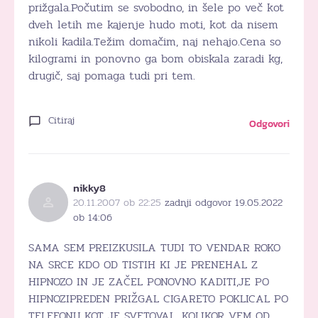
prižgala.Počutim se svobodno, in šele po več kot
dveh letih me kajenje hudo moti, kot da nisem
nikoli kadila.Težim domačim, naj nehajo.Cena so
kilogrami in ponovno ga bom obiskala zaradi kg,
drugič, saj pomaga tudi pri tem.
Citiraj
Odgovori
nikky8
20.11.2007 ob 22:25
zadnji odgovor 19.05.2022
ob 14:06
SAMA SEM PREIZKUSILA TUDI TO VENDAR ROKO
NA SRCE KDO OD TISTIH KI JE PRENEHAL Z
HIPNOZO IN JE ZAČEL PONOVNO KADITI,JE PO
HIPNOZIPREDEN PRIŽGAL CIGARETO POKLICAL PO
TELEFONU KOT JE SVETOVAL. KOLIKOR VEM OD