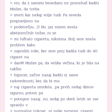
> res, da z samimi besedami ne prenehaš kaditi.
Mislim, da treba
> imeti kar nekaj volje tudi. Pa seveda
pospravljeno na
> podstrešju…;)) No, jaz nisem imela
abstinenčnih težav, ni se
> mi luštalo cigareta, nikotina. Bolj sem imela
problem kako
> zaposliti roke, ker sem prej kadila tudi do 40
cigaret na
> dan!!!! Mislim pa, da velika večina, ki je bila na
takšni
> hipnozi, začne nazaj kaditi iz same
radovednosti, ker, da bi mu
> naj cigareta smrdela….pa prvih nekaj dimov
sigurno, potem pa
> potegne nazaj…no, sedaj po dveh letih se vse
spravilo v
> normalne tokove…ni neke nervoze, cigaret