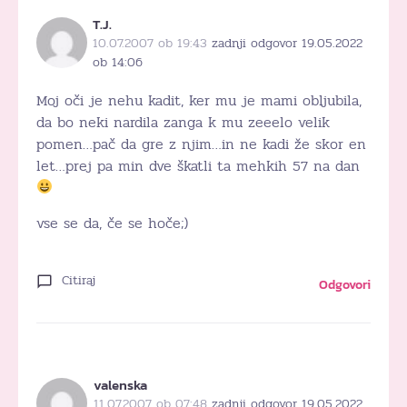
T.J.
10.07.2007 ob 19:43
zadnji odgovor 19.05.2022
ob 14:06
Moj oči je nehu kadit, ker mu je mami obljubila,
da bo neki nardila zanga k mu zeeelo velik
pomen…pač da gre z njim…in ne kadi že skor en
let…prej pa min dve škatli ta mehkih 57 na dan
vse se da, če se hoče;)
Citiraj
Odgovori
valenska
11.07.2007 ob 07:48
zadnji odgovor 19.05.2022